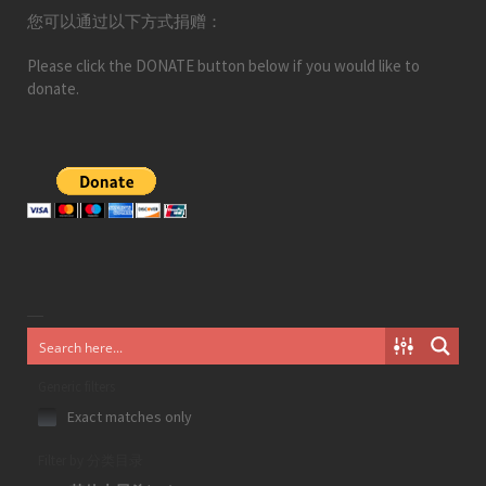
您可以通过以下方式捐赠：
Please click the DONATE button below if you would like to
donate.
Generic filters
Exact matches only
Filter by 分类目录