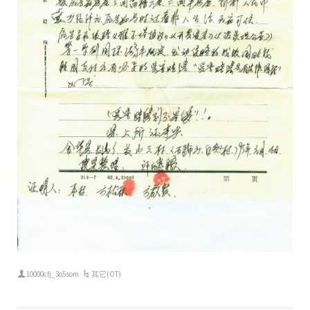
10000cfj_3o5som
其它(OT)