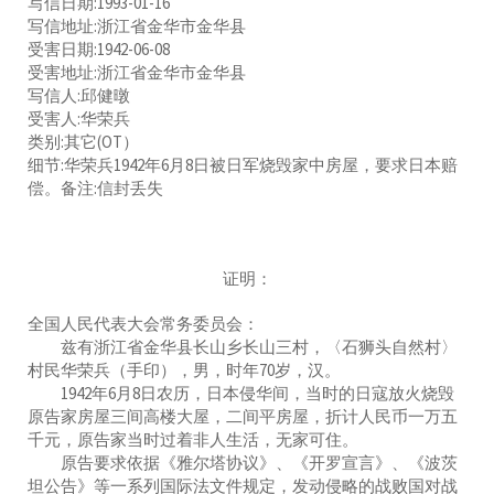
写信日期:1993-01-16
写信地址:浙江省金华市金华县
受害日期:1942-06-08
受害地址:浙江省金华市金华县
写信人:邱健暾
受害人:华荣兵
类别:其它(OT）
细节:华荣兵1942年6月8日被日军烧毁家中房屋，要求日本赔
偿。备注:信封丢失
证明：
全国人民代表大会常务委员会：
兹有浙江省金华县长山乡长山三村，〈石狮头自然村〉
村民华荣兵（手印），男，时年70岁，汉。
1942年6月8日农历，日本侵华间，当时的日寇放火烧毁
原告家房屋三间高楼大屋，二间平房屋，折计人民币一万五
千元，原告家当时过着非人生活，无家可住。
原告要求依据《雅尔塔协议》、《开罗宣言》、《波茨
坦公告》等一系列国际法文件规定，发动侵略的战败国对战