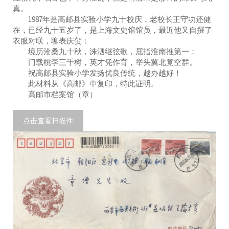
真。
1987年是高邮县实验小学九十校庆，老校长王守功还健
在，已经九十五岁了，是上海文史馆馆员，最近他又自撰了
衣服对联，聊表庆贺：
境历沧桑九十秋，洙泗继弦歌，屈指淮南推第一；
门载桃李三千树，英才凭作育，举头冀北竟空群。
祝高邮县实验小学发扬优良传统，越办越好！
此材料从《高邮》中复印，特此证明。
高邮市档案馆（章）