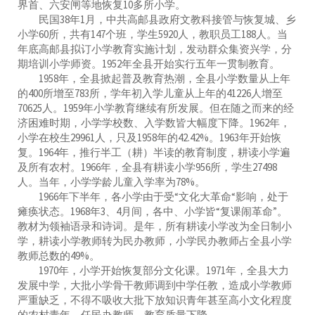
界首、六安闸等地恢复10多所小学。
民国38年1月，中共高邮县政府文教科接管与恢复城、乡
小学60所，共有147个班，学生5920人，教职员工188人。当
年底高邮县拟订小学教育实施计划，发动群众集资兴学，分
期培训小学师资。1952年全县开始实行五年一贯制教育。
1958年，全县掀起普及教育热潮，全县小学数量从上年
的400所增至783所，学年初入学儿童从上年的41226人增至
70625人。1959年小学教育继续有所发展。但在随之而来的经
济困难时期，小学学校数、入学数皆大幅度下降。1962年，
小学在校生29961人，只及1958年的42.42%。1963年开始恢
复。1964年，推行半工（耕）半读的教育制度，耕读小学遍
及所有农村。1966年，全县有耕读小学956所，学生27498
人。当年，小学学龄儿童入学率为78%。
1966年下半年，各小学由于受“文化大革命“影响，处于
瘫痪状态。1968年3、4月间，各中、小学皆“复课闹革命”。
教材为领袖语录和诗词。是年，所有耕读小学改为全日制小
学，耕读小学教师转为民办教师，小学民办教师占全县小学
教师总数的49%。
1970年，小学开始恢复部分文化课。1971年，全县大力
发展中学，大批小学骨干教师调到中学任教，造成小学教师
严重缺乏，不得不吸收大批下放知识青年甚至高小文化程度
的农村青年，任民办教师，教育质量下降。