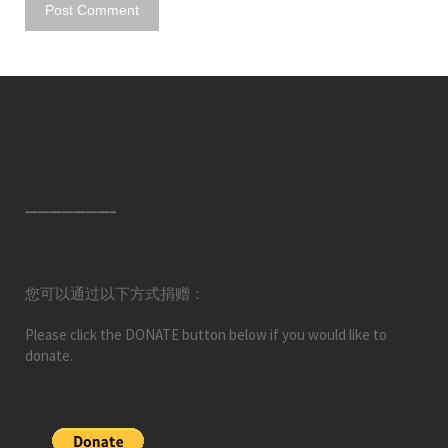
———————–
您可以通过以下方式捐赠：
Please click the DONATE button below if you would like to
donate.