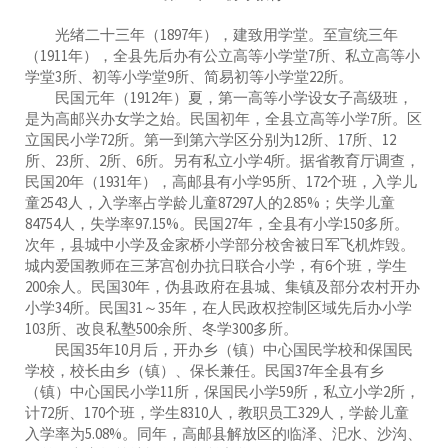
光绪二十三年（1897年），建致用学堂。至宣统三年
（1911年），全县先后办有公立高等小学堂7所、私立高等小
学堂3所、初等小学堂9所、简易初等小学堂22所。
民国元年（1912年）夏，第一高等小学设女子高级班，
是为高邮兴办女学之始。民国初年，全县立高等小学7所。区
立国民小学72所。第一到第六学区分别为12所、17所、12
所、23所、2所、6所。另有私立小学4所。据省教育厅调查，
民国20年（1931年），高邮县有小学95所、172个班，入学儿
童2543人，入学率占学龄儿童87297人的2.85%；失学儿童
84754人，失学率97.15%。民国27年，全县有小学150多所。
次年，县城中小学及金家桥小学部分校舍被日军飞机炸毁。
城内爱国教师在三茅宫创办抗日联合小学，有6个班，学生
200余人。民国30年，伪县政府在县城、集镇及部分农村开办
小学34所。民国31～35年，在人民政权控制区域先后办小学
103所、改良私塾500余所、冬学300多所。
民国35年10月后，开办乡（镇）中心国民学校和保国民
学校，校长由乡（镇）、保长兼任。民国37年全县有乡
（镇）中心国民小学11所，保国民小学59所，私立小学2所，
计72所、170个班，学生8310人，教职员工329人，学龄儿童
入学率为5.08%。同年，高邮县解放区的临泽、汜水、沙沟、