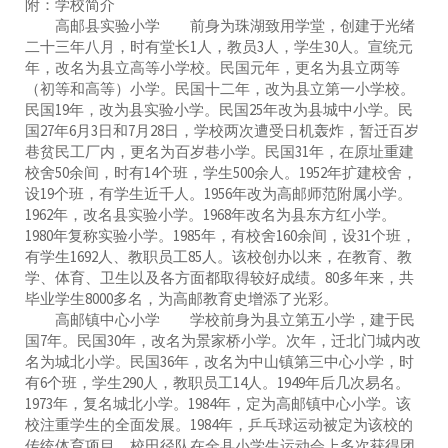
附：学校简介
高邮县实验小学 前身为珠湖致用学堂，创建于光绪
二十三年八月，时有堂长1人，教员3人，学生30人。宣统元
年，改名为县立高等小学校。民国元年，更名为县立两等
（初等和高等）小学。民国十二年，改为县立第一小学校。
民国19年，改为县实验小学。民国25年改为县城中小学。民
国27年6月3日和7月28日，学校两次遭受日机轰炸，暂迁百岁
巷贫民工厂内，更名为百岁巷小学。民国31年，在原址重建
校舍50余间，时有14个班，学生500余人。1952年扩建校舍，
设19个班，有学生近千人。1956年改为高邮师范附属小学。
1962年，改名县实验小学。1968年改名为县东方红小学。
1980年复称实验小学。1985年，有校舍160余间，设31个班，
有学生1692人、教职员工85人。该校创办以来，在教育、教
学、体育、卫生以及各方面都取得较好成绩。80多年来，共
毕业学生8000多名，为高邮教育史增添了光彩。
高邮镇中心小学 学校前身为县立第五小学，建于民
国7年。民国30年，改名为景家桥小学。次年，迁北门城内改
名为城北小学。民国36年，改名为中山镇第三中心小学，时
有6个班，学生290人，教职员工14人。1949年后几次易名。
1973年，复名城北小学。1984年，定为高邮镇中心小学。该
校注重学生的全面发展。1984年，乒乓球运动被定为该校的
传统体育项目。校田径队在全县小学生运动会上多次获得团