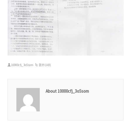
10000cfj_3o5som
轰炸(AB)
About 10000cfj_3o5som