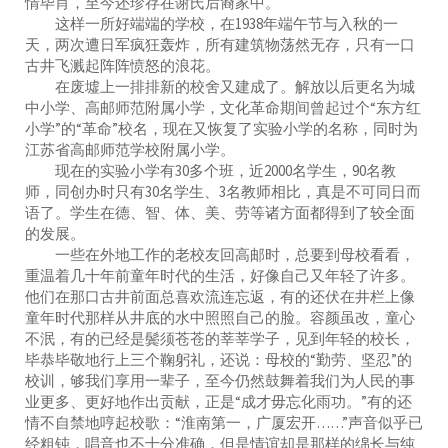
情毕肖，至今还珍存在谢氏后裔家中。
这样一所好端端的学校，在1938年端午节与入秋的一
天，两次遭日军疯狂轰炸，所有建筑物荡然无存，只有一口
古井飞溅起阵阵愤怒的浪花。
在废墟上一排排新的校舍又建成了。解放以后更名为城
中小学、高邮师范附属小学，文化革命期间曾起过个“东方红
小学”的“革命”校名，现在又恢复了实验小学的名称，同时为
江苏省高邮师范学校附属小学。
现在的实验小学有30多个班，近2000名学生，90名教
师，同创办时只有30名学生、3名教师相比，真是不可同日而
语了。学生在德、智、体、美、劳等诸方面都得到了较全面
的发展。
一些在外地工作的老校友回高邮时，总要到母校看看，
重温着几十年前童年时代的生活，好像自己又年轻了许多。
他们在那口古井前面总喜欢流连忘返，有的还伏在井栏上像
童年时代那样从井底的水中照照自己的脸。容颜虽改，童心
不泯，有的已经是鬓须苍苍的莘莘学子，见到年轻的校长，
毕恭毕敬地行上三个鞠躬礼，还说：母校的“勤劳、坚忍”的
校训，够我们享用一辈子，至今仍然鼓舞着我们为人民的事
业更多、更好地作出贡献，正是“成才毋忘化雨功。”有的还
情不自禁地哼起校歌：“淮南第一，广厦宏开……”声音似乎已
经粗钝，唱音也不十分准确，但是情谊却是那样的绵长与纯