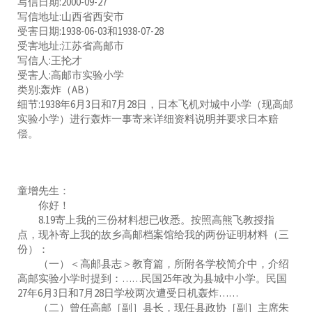
写信日期:2000-09-27
写信地址:山西省西安市
受害日期:1938-06-03和1938-07-28
受害地址:江苏省高邮市
写信人:王抡才
受害人:高邮市实验小学
类别:轰炸（AB）
细节:1938年6月3日和7月28日，日本飞机对城中小学（现高邮
实验小学）进行轰炸一事寄来详细资料说明并要求日本赔
偿。
童增先生：
你好！
8.19寄上我的三份材料想已收悉。按照高熊飞教授指
点，现补寄上我的故乡高邮档案馆给我的两份证明材料（三
份）：
（一）＜高邮县志＞教育篇，所附各学校简介中，介绍
高邮实验小学时提到：……民国25年改为县城中小学。民国
27年6月3日和7月28日学校两次遭受日机轰炸……
（二）曾任高邮［副］县长，现任县政协［副］主席朱