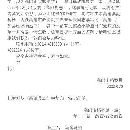
学（现为高邮市实验小学），遭日军敌机轰炸一事，经查阅
1990年12月出版的《高邮县志》，此事确有记载，现将有关
内容复印给您，为证明此事的准确性，同时将由原高邮县副
县长，现任高邮市政协副主席朱延庆同志纂写的《高邮—江
苏县邑风物丛书》，其中一篇有关实验小学遭日军轰炸的文
章一并寄去，请查收，还需要哪一方面的资料，请电话直接
跟我们联系，我们会尽力帮忙。
联系电话：0514-4615098（办公室）
4632524（局长室）
祝全家生活幸福，万事如意。
致
礼！
高邮市档案局
2000.9.20
此材料从《高邮县志》中复印，特此证明。
高邮市档案馆（章）
第二十篇 教育•各类教育
第三节 初等教育