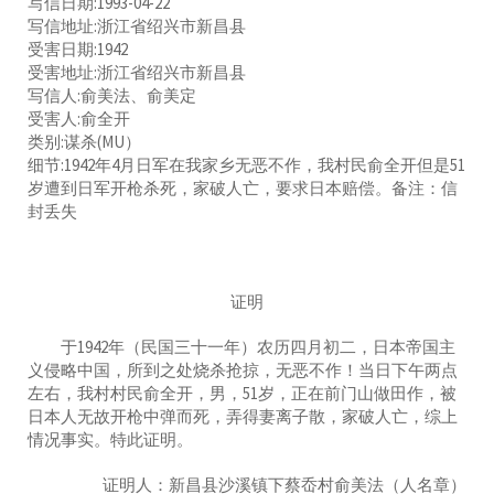
写信日期:1993-04-22
写信地址:浙江省绍兴市新昌县
受害日期:1942
受害地址:浙江省绍兴市新昌县
写信人:俞美法、俞美定
受害人:俞全开
类别:谋杀(MU）
细节:1942年4月日军在我家乡无恶不作，我村民俞全开但是51
岁遭到日军开枪杀死，家破人亡，要求日本赔偿。备注：信
封丢失
证明
于1942年（民国三十一年）农历四月初二，日本帝国主
义侵略中国，所到之处烧杀抢掠，无恶不作！当日下午两点
左右，我村村民俞全开，男，51岁，正在前门山做田作，被
日本人无故开枪中弹而死，弄得妻离子散，家破人亡，综上
情况事实。特此证明。
证明人：新昌县沙溪镇下蔡岙村俞美法（人名章）