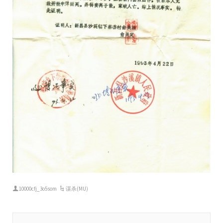
10000cfj_3o5som
谋杀(MU)