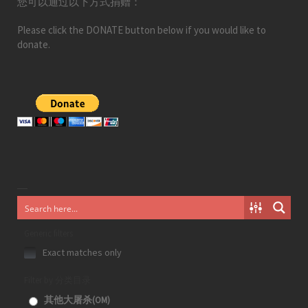
您可以通过以下方式捐赠：
Please click the DONATE button below if you would like to
donate.
Generic filters
Exact matches only
Filter by 分类目录
其他大屠杀(OM)