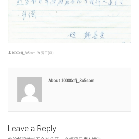
10000cfj_3o5som
劳工(SL)
About 10000cfj_3o5som
Leave a Reply