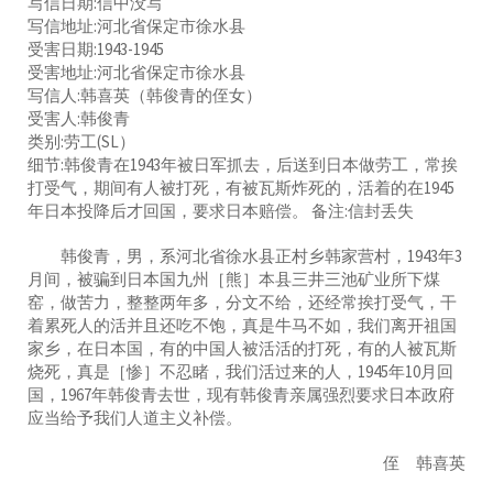
写信日期:信中没写
写信地址:河北省保定市徐水县
受害日期:1943-1945
受害地址:河北省保定市徐水县
写信人:韩喜英（韩俊青的侄女）
受害人:韩俊青
类别:劳工(SL）
细节:韩俊青在1943年被日军抓去，后送到日本做劳工，常挨
打受气，期间有人被打死，有被瓦斯炸死的，活着的在1945
年日本投降后才回国，要求日本赔偿。 备注:信封丢失
韩俊青，男，系河北省徐水县正村乡韩家营村，1943年3
月间，被骗到日本国九州［熊］本县三井三池矿业所下煤
窑，做苦力，整整两年多，分文不给，还经常挨打受气，干
着累死人的活并且还吃不饱，真是牛马不如，我们离开祖国
家乡，在日本国，有的中国人被活活的打死，有的人被瓦斯
烧死，真是［惨］不忍睹，我们活过来的人，1945年10月回
国，1967年韩俊青去世，现有韩俊青亲属强烈要求日本政府
应当给予我们人道主义补偿。
侄 韩喜英