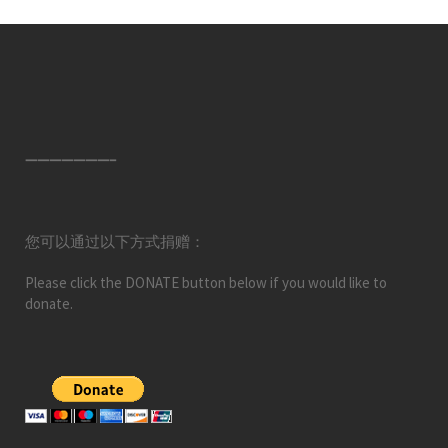
———————–
您可以通过以下方式捐赠：
Please click the DONATE button below if you would like to
donate.