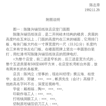
陈志章
1992.11.29.
附图说明
图一：陈隆兴锡箔纸张店店堂门面图
陈隆兴锡箔纸张店，是二开间砖木结构的楼房，房屋的
高度约在五米以上，门面的高度约在三米的铺面，它用排门
板，每块门板大约在一寸厚宽度约一尺（33.3公分）长度约
在三米有廿块左右门板。在楼面照牌上竖出一串圆形白瓷
灯，用红漆书写陈隆兴锡箔纸张店的照牌电灯。
○为整个店堂，前二进是窄长的，后三进是宽方式的，
整个五进房屋有500至600平方米，在店堂长湾柜台外面，放
有两米长的长条板凳。
店员：陈鸿立（管事的，现在叫经理）窦云海、桂世
华、金志和、郑健、×××、×××，帐房先生（会计）高猫子，
他姓高名字叫不出，深度近视称号。
学徒：戴相福，陶××、×××、×××。
印刷作场工人：×××、×××。
打纸钱洞眼工人：×××、×××。
切制原坯锡箔切刀工人：×××。