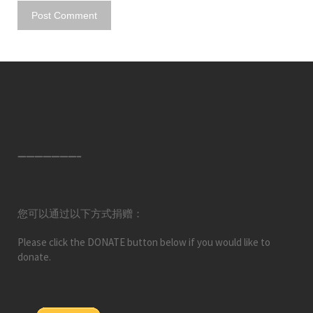
———————–
您可以通过以下方式捐赠：
Please click the DONATE button below if you would like to
donate.