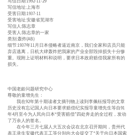
写信日期:1992-11-29
写信地址:上海市
受害日期:1937-11
受害地址:安徽省芜湖市
写信人:陈志章
受害人:陈志章的一家
类别:轰炸(AB)
细节:1937年11月日本侵略者逼近南京，我们全家和店员只能
弃店逃离，日机大肆轰炸把我家的产业全部毁掉损失十分惨
重。现附上证明材料和说明，要求日本政府赔偿我家所有的
损失。
中国老龄问题研究中心
尊敬的童增先生：
我在92年第十期读者文摘刊物上读到李佩钰报导的文章
历史没有忘记国人向日本要求赔偿纪实报导童增先生等自91
年4月至今为人民向日本“受害赔偿”四处奔走的全过程，发动
了万余人的签名。
在今年三月七届人大五次会议在北京召开期间，贵州代
表王录生安徽代表王工等分别向大会提交了“关于向日本国索