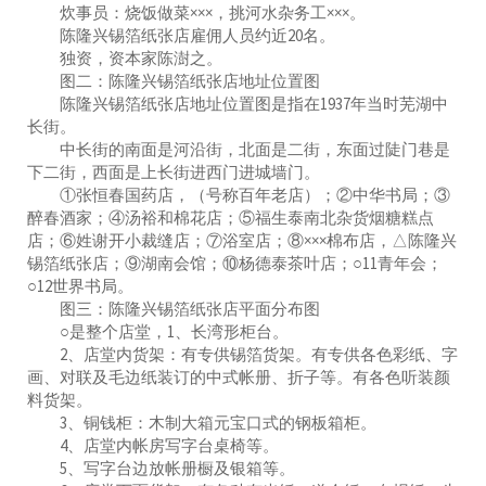
炊事员：烧饭做菜×××，挑河水杂务工×××。
陈隆兴锡箔纸张店雇佣人员约近20名。
独资，资本家陈澍之。
图二：陈隆兴锡箔纸张店地址位置图
陈隆兴锡箔纸张店地址位置图是指在1937年当时芜湖中
长街。
中长街的南面是河沿街，北面是二街，东面过陡门巷是
下二街，西面是上长街进西门进城墙门。
①张恒春国药店，（号称百年老店）；②中华书局；③
醉春酒家；④汤裕和棉花店；⑤福生泰南北杂货烟糖糕点
店；⑥姓谢开小裁缝店；⑦浴室店；⑧×××棉布店，△陈隆兴
锡箔纸张店；⑨湖南会馆；⑩杨德泰茶叶店；○11青年会；
○12世界书局。
图三：陈隆兴锡箔纸张店平面分布图
○是整个店堂，1、长湾形柜台。
2、店堂内货架：有专供锡箔货架。有专供各色彩纸、字
画、对联及毛边纸装订的中式帐册、折子等。有各色听装颜
料货架。
3、铜钱柜：木制大箱元宝口式的钢板箱柜。
4、店堂内帐房写字台桌椅等。
5、写字台边放帐册橱及银箱等。