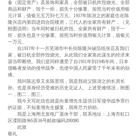
备（固定资产）及装饰和家具，全部被日机炸毁烧光。全部
商品和财产，毁于一炬，损失十分惨重。按照当时价值用银
元计算，值银元五万到七万元。1937年陈澍之的家庭住在陈
隆兴店内第四进四合院楼房，三代人的全家所有财产，（见
附图说明）当年同时被日机炸毁。全家所有财产，毁于一
炬，损失也是十分惨重。按照当时价值用银元计算，值银元
一万元。
自1937年十一月芜湖市中长街陈隆兴锡箔纸张店及我们
家，被日机全部炸毁烧光。从此我们全家靠此谋生的经济来
源当即断绝。我们是同样遭受了自1931年到1945年间，日本
侵略者发动的侵华战争，也使中国人民蒙受了千年未有的劫
难。
我叫陈志章又名陈景琪，我是我祖父陈澍之的长房长
孙。也是亲身经历受难的历史见证人。上述受难情况，附图
一，图二，图三。
我今天写此信也就是向童增先生提供日军侵华战争罪行
的证据，不知童增先生赐复，我将尽力协助。
我是上海闸北发电厂退休干部，联系地址：上海市虹口
区溧阳路965弄36号邮政编码200080
此致
敬礼