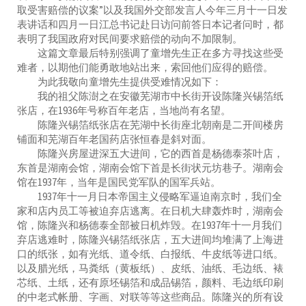
取受害赔偿的议案”以及我国外交部发言人今年三月十一日发
表讲话和四月一日江总书记赴日访问前答日本记者问时，都
表明了我国政府对民间要求赔偿的动向不加限制。
这篇文章最后特别强调了童增先生正在多方寻找这些受
难者，以期他们能勇敢地站出来，索回他们应得的赔偿。
为此我敬向童增先生提供受难情况如下：
我的祖父陈澍之在安徽芜湖市中长街开设陈隆兴锡箔纸
张店，在1936年号称百年老店，当地尚有名望。
陈隆兴锡箔纸张店在芜湖中长街座北朝南是二开间楼房
铺面和芜湖百年老国药店张恒春是斜对面。
陈隆兴房屋进深五大进间，它的西首是杨德泰茶叶店，
东首是湖南会馆，湖南会馆下首是长街状元坊巷子。湖南会
馆在1937年，当年是国民党军队的国军兵站。
1937年十一月日本帝国主义侵略军逼迫南京时，我们全
家和店内员工等被迫弃店逃离。在日机大肆轰炸时，湖南会
馆，陈隆兴和杨德泰全部被日机炸毁。在1937年十一月我们
弃店逃难时，陈隆兴锡箔纸张店，五大进间均堆满了上海进
口的纸张，如有光纸、道令纸、白报纸、牛皮纸等进口纸。
以及腊光纸，马粪纸（黄板纸）、皮纸、油纸、毛边纸、裱
芯纸、土纸，还有原坯锡箔和成品锡箔，颜料、毛边纸印刷
的中老式帐册、字画、对联等等这些商品。陈隆兴的所有设