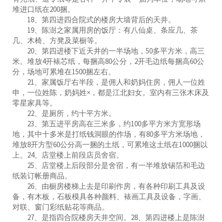
堆进口纸在200捆。
18、第四进四合院式的楼房大墙背后的天井。
19、陈澍之家属用房的饭厅：有八仙桌、条应几、茶
几、木椅、方凳及菜橱等。
20、第四进楼下近天井的一半场地，50多平方米，高三
米。堆放4开裱芯纸，每捆高80公分，2开毛边纸每捆高60公
分，场地可累堆在1500捆左右。
21、家属饭厅右半段，是佣人和奶妈住房，佣人一位姓
申，一位姓陈，奶妈姓×，都是江北妇女。室内有三张木床及
零星家具等。
22、是厕所，约十平方米。
23、第五进平房高在三米多，约100多平方米方宽形场
地，其中十多米是打纸钱洞眼的作场，有80多平方米场地，
堆放8开方型60公分高一捆的土纸，可累堆这土纸在1000捆以
上。24、店堂楼上前段店员舍宿。
25、店堂楼上后段部分是舍宿，有一半堆放锡箔和毛边
纸装订帐册商品。
26、由橱房楼梯上去是印刷作房，有各种印刷工具及设
备，有木板，石板模具各种颜料、裱画工具及设备，字画、
对联、窗门彩纸贴花等商品。
27、是指四合院楼房天井空间。28、第四进楼上是陈澍