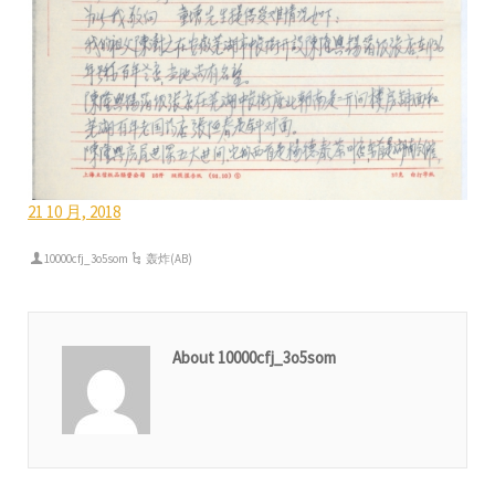
21 10 月, 2018
10000cfj_3o5som
轰炸(AB)
About 10000cfj_3o5som