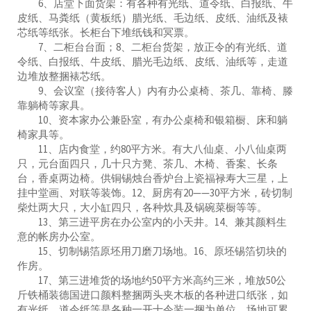
6、店堂下面货架：有各种有光纸、道令纸、白报纸、牛
皮纸、马粪纸（黄板纸）腊光纸、毛边纸、皮纸、油纸及裱
芯纸等纸张。长柜台下堆纸钱和冥票。
7、二柜台台面；8、二柜台货架，放正令的有光纸、道
令纸、白报纸、牛皮纸、腊光毛边纸、皮纸、油纸等，走道
边堆放整捆裱芯纸。
9、会议室（接待客人）内有办公桌椅、茶几、靠椅、滕
靠躺椅等家具。
10、资本家办公兼卧室，有办公桌椅和银箱橱、床和躺
椅家具等。
11、店内食堂，约80平方米。有大八仙桌、小八仙桌两
只，元台面四只，几十只方凳、茶几、木椅、香案、长条
台，香桌两边椅。供铜锡烛台香炉台上瓷福禄寿大三星，上
挂中堂画、对联等装饰。12、厨房有20——30平方米，砖切制
柴灶两大只，大小缸四只，各种炊具及锅碗菜橱等等。
13、第三进平房在办公室内的小天井。14、兼其颜料生
意的帐房办公室。
15、切制锡箔原坯用刀磨刀场地。16、原坯锡箔切块的
作房。
17、第三进堆货的场地约50平方米高约三米，堆放50公
斤铁桶装德国进口颜料整捆两头夹木板的各种进口纸张，如
有光纸、道令纸等是各种一开十令装一捆为单位，场地可累