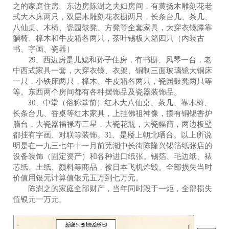
之的家庭住房。东边房陈澍之夫妇房间，有黄扬木雕刻花老
式大木床两只，双层木雕刻花衣橱两只，长条台几、茶几、
八仙桌、木椅、瓷园鼓凳、方凳等全套家具，大穿衣镜滕靠
躺椅、樟木和牛皮箱各两只，茶叶锡板大箱四只（内装古
书、字画、瓷器）
29、西边房是儿媳和孙子住房，有书橱、风琴一台，老
中西式家具一套，大穿衣镜、衣架、铜制三面玻璃镜大铜床
一只，小铁床两只，樟木、牛皮箱各两只，瓷园鼓凳两只等
等。东西两个房间都有各种摆饰品及瓷器装饰品。
30、中堂（俗称堂前）红木大八仙桌、茶几、靠木椅、
长条台几、香桌等红木家具，上挂佛祖神像，摆有铜锡香炉
腊台，大瓷器福禄寿三星，大瓷花瓶，大瓷幅筒，两边板壁
都挂有字画、对联等装饰。31、是楼上朝北晒台。以上所说
明是在一九三七年十一月前芜湖中长街陈隆兴锡箔纸张店的
设备装饰（固定资产）和各种进口纸张。锡箔、毛边纸、裱
芯纸、土纸、颜料等商品，被日本飞机炸毁。全部损失当时
价值用银元计算值银元五万到七万元。
陈澍之的家庭全部财产，当年同时毁于一炬，全部损失
值银元一万元。