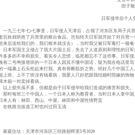
田子
日军侵华后个人
九三七年七•七事变，日军侵入天津后，占领了河东区东局子兵营
老百姓就哄抢了兵营里的粮台食品。岂知转天日军就开始了对兵营一
抢来后送给我们的，我们根本就没去），当时我父被日军毒打一顿奄
本军国主义侵占了我大片国土后，失去了人道原则和理性的日军侵
许多多的不幸和损失。着实令人悲愤，临死都忘不了这些事。日军侵
晚有二号闸接替班的一个日本人因其不懂中国话，疑为我在电话里骂
的一端裹上石头抡起来打我。真有骨断筋折之势。经好几个中国工人
能上班。上不了班没有钱看病，我爱人只好把跟我结婚时陪嫁的饰物
樟木箱一对卖掉看病。
上损失虽不多，但都是由于日军侵华给我们造成的痛苦和损失。
时每班三个中国人，一个日本人称为教育者。当时日本人拿中国人
日本人有：林田、西山、中屋。林田和中屋性情野蛮
铁路当扳道工时也叫过田玉清
庭住址：天津市河东区三经路朝晖里5号302#