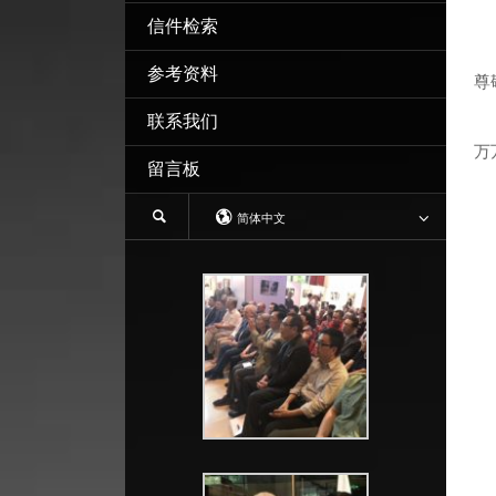
信件检索
参考资料
尊
本
联系我们
从
万
留言板
我
再
简体中文
祝
附
九