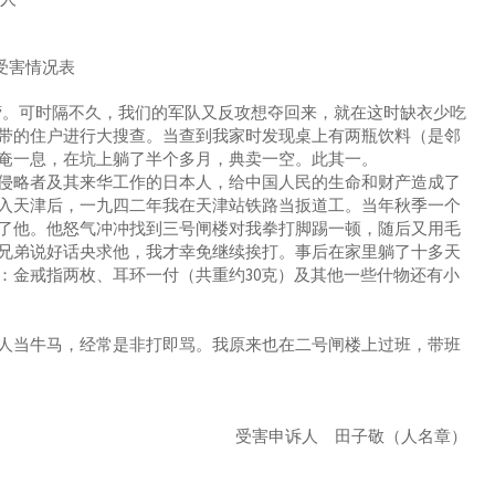
敬
受害情况表
。可时隔不久，我们的军队又反攻想夺回来，就在这时缺衣少吃
带的住户进行大搜查。当查到我家时发现桌上有两瓶饮料（是邻
奄一息，在坑上躺了半个多月，典卖一空。此其一。
略者及其来华工作的日本人，给中国人民的生命和财产造成了
入天津后，一九四二年我在天津站铁路当扳道工。当年秋季一个
了他。他怒气冲冲找到三号闸楼对我拳打脚踢一顿，随后又用毛
兄弟说好话央求他，我才幸免继续挨打。事后在家里躺了十多天
：金戒指两枚、耳环一付（共重约30克）及其他一些什物还有小
当牛马，经常是非打即骂。我原来也在二号闸楼上过班，带班
受害申诉人 田子敬（人名章）