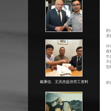
一
的
居
日
许
夜
巾
不
型
以
那
戴秉信、王洪杰提供劳工资料
的
在
家