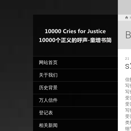
B
21
网站首页
s
关于我们
信
写信
历史背景
写
受害
万人信件
受
写
登记表
受
类
相关新闻
细