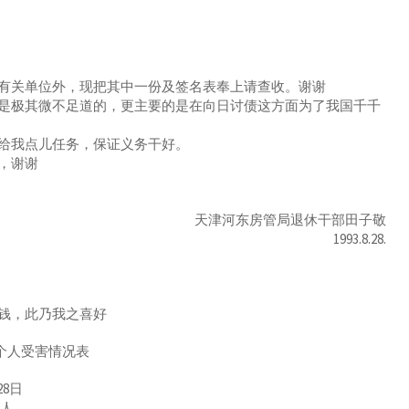
关单位外，现把其中一份及签名表奉上请查收。谢谢
极其微不足道的，更主要的是在向日讨债这方面为了我国千千
给我点儿任务，保证义务干好。
，谢谢
天津河东房管局退休干部田子敬
1993.8.28.
钱，此乃我之喜好
个人受害情况表
28日
诉人