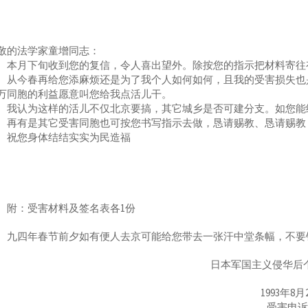
敬的法学家童增同志：
月下旬收到您的复信，令人喜出望外。除按您的指示把材料寄往有
今春再给您添麻烦还是为了我个人如何如何，且我的受害损失也是
万同胞的利益愿意叫您给我点活儿干。
认为这样的活儿不仅北京要搞，其它城乡是否可建分支。如您能
有是其它受害同胞也可按您书写指示去做，恳请赐教、恳请赐教
您身体结结实实为民造福
：受害材料及签名表各1份
四年春节前夕如有便人去京可能给您带去一张汗中堂条幅，不要
日本军国主义侵华后
1993年8月
受害申