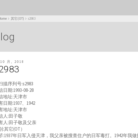
Home
其它(OT)
s2983
log
 10 月, 2018
2983
扫描序列号:s2983
日期:1993-08-28
信地址:天津市
日期:1937、1942
害地址:天津市
信人:田子敬
害人:田子敬及父亲
别:其它(OT）
节:1937年日军入侵天津，我父亲被搜查住户的日军毒打。1942