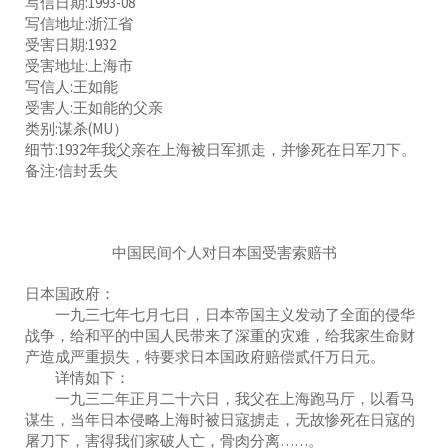
写信日期:1993-08
写信地址:浙江省
受害日期:1932
受害地址:上海市
写信人:王如能
受害人:王如能的父亲
类别:谋杀(MU）
细节:1932年我父亲在上海被日军抓走，并惨死在日军刀下。
备注:信封丢失
中国民间个人对日本国受害索赔书
日本国政府：
一九三七年七月七日，日本帝国主义发动了全面的侵华
战争，给和平的中国人民带来了深重的灾难，给我家生命财
产造成严重损失，特要求日本国政府赔偿贰仟万日元。
详情如下：
一九三二年正月二十六日，我父在上海跑马厅，以看马
谋生，当年日本侵略上海时被日寇掳走，无故惨死在日寇的
屠刀下，害得我们家破人亡，骨肉分离……。