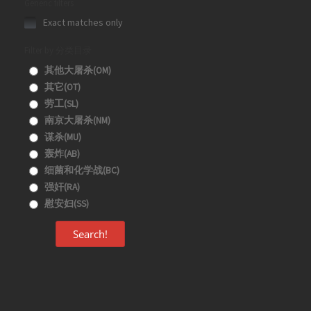
Generic filters
Exact matches only
Filter by 分类目录
其他大屠杀(OM)
其它(OT)
劳工(SL)
南京大屠杀(NM)
谋杀(MU)
轰炸(AB)
细菌和化学战(BC)
强奸(RA)
慰安妇(SS)
Search!