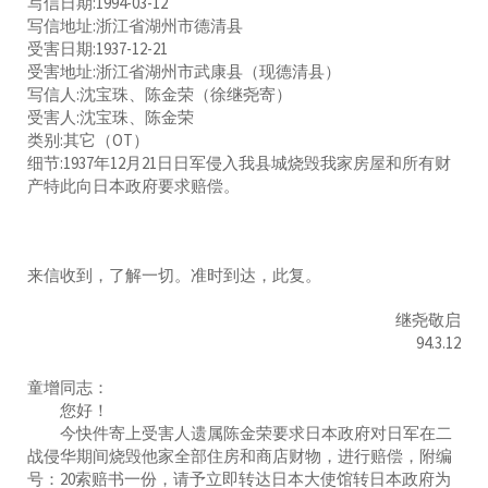
写信日期:1994-03-12
写信地址:浙江省湖州市德清县
受害日期:1937-12-21
受害地址:浙江省湖州市武康县（现德清县）
写信人:沈宝珠、陈金荣（徐继尧寄）
受害人:沈宝珠、陈金荣
类别:其它（OT）
细节:1937年12月21日日军侵入我县城烧毁我家房屋和所有财
产特此向日本政府要求赔偿。
来信收到，了解一切。准时到达，此复。
继尧敬启
94.3.12
童增同志：
您好！
今快件寄上受害人遗属陈金荣要求日本政府对日军在二
战侵华期间烧毁他家全部住房和商店财物，进行赔偿，附编
号：20索赔书一份，请予立即转达日本大使馆转日本政府为