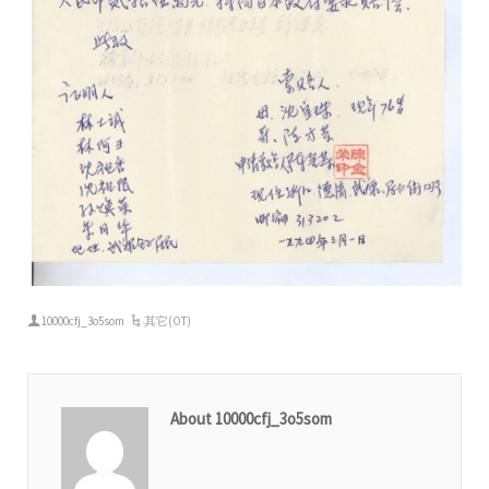
10000cfj_3o5som
其它(OT)
About 10000cfj_3o5som