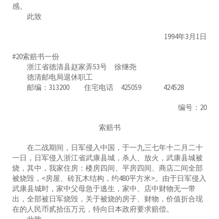
感。
此致
1994年3月1日
#20索赔书一份
浙江省德清县赵家弄53号 徐继尧
德清邮电局退休职工
邮编：313200 住宅电话 425059 424528
编号：20
索赔书
在二战期间，日军侵入中国，于一九三七年十二月二十
一日，日军侵入浙江省武康县城，杀人、放火，武康县城被
烧，其中，我家住房：楼房四间、平房四间、商店二间全部
被烧毁，<房屋、砖瓦木结构，约480平方米>。由于日军侵入
武康县城时，家中父母急于逃生，家中、店中财物无一带
出，全部被日军烧毁，关于被烧的房子、财物，价值折合现
在的人民币贰拾伍万元，特向日本政府要求赔偿。