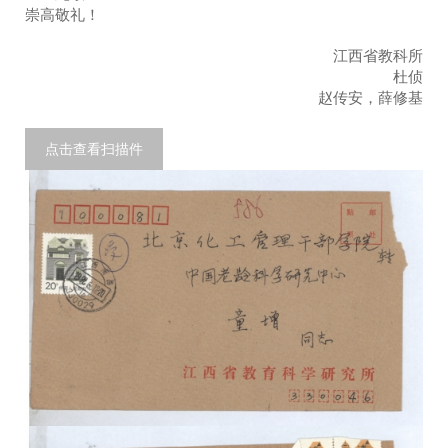
崇高敬礼！
江西省教科所
杜侦
赵传安，薛修基