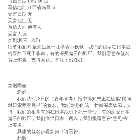
写信日期:1992-06-12
写信地址:江西省南昌市
受害日期:无
受害地址:无
写信人:杜侦等人
受害人:无
类别:其它（OT）
细节:我们对童先生这一壮举表示钦佩，我们的祖辈在日本战
机轰炸下死于非命，有的深受鬼子的欺压。我们愿意在签名
表上签名，支持索赔。备注：e2在e1
童增同志：
您好！
我们从5月8日的《青年参考》报中得知您正在征集“民间
对日索赔意见书”的签名。我们对您的这一壮举深表钦佩，支
持。我们的祖辈有的在日本战机下死于非命，有的深受日本
鬼子的欺压，我们痛恨日本。所以，我们很愿意在“意见书”
上签名。
具体的签名步骤如何？请函告。
此致