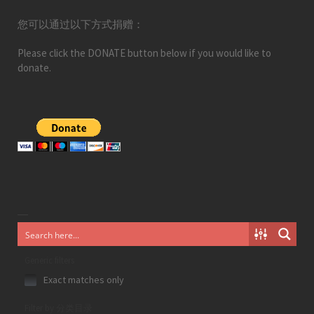
您可以通过以下方式捐赠：
Please click the DONATE button below if you would like to
donate.
Generic filters
Exact matches only
Filter by 分类目录