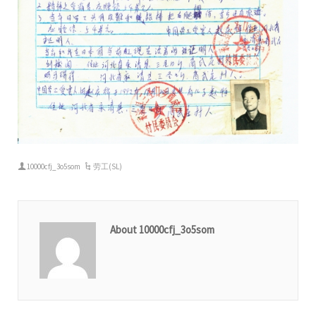
10000cfj_3o5som
劳工(SL)
About 10000cfj_3o5som