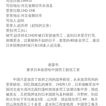
写信日期:1994-03
写信地址:河北省廊坊市永清县
受害日期:1942-1945
受害地址:河北省廊坊市
写信人:赵恒
受害人:赵庆祥（赵恒的父亲）
类别:劳工(SL）
细节:赵庆祥在1942年被日军抓做劳工，送到日本受尽打骂、
挨饿受冻，过着猪狗不如的日子，那里的400多名劳工，最后
日本投降的时候只有100多人还活着。
请愿书
要求日本政府给中国劳工赔偿工资
中国只是放弃了政府之间的战争赔偿，从未放弃民间的
受害赔偿。回忆我难忘的痛苦。1942年1月，日本侵略军在中
国河北省大清河北面扫荡时抓很多劳工送塘沽集中营，我也
被抓去，又把我押送到日本国群马县利根郡，月野村。到后
闲火车站下车往南走6里，山沟里，强迫我当劳工4年，每天
挖山洞东西长三十多里，是水利工程发电用，中国劳工每天