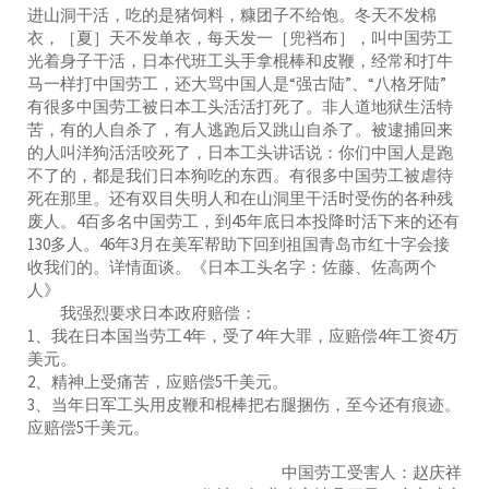
进山洞干活，吃的是猪饲料，糠团子不给饱。冬天不发棉
衣，［夏］天不发单衣，每天发一［兜裆布］，叫中国劳工
光着身子干活，日本代班工头手拿棍棒和皮鞭，经常和打牛
马一样打中国劳工，还大骂中国人是“强古陆”、“八格牙陆”
有很多中国劳工被日本工头活活打死了。非人道地狱生活特
苦，有的人自杀了，有人逃跑后又跳山自杀了。被逮捕回来
的人叫洋狗活活咬死了，日本工头讲话说：你们中国人是跑
不了的，都是我们日本狗吃的东西。有很多中国劳工被虐待
死在那里。还有双目失明人和在山洞里干活时受伤的各种残
废人。4百多名中国劳工，到45年底日本投降时活下来的还有
130多人。46年3月在美军帮助下回到祖国青岛市红十字会接
收我们的。详情面谈。《日本工头名字：佐藤、佐高两个
人》
我强烈要求日本政府赔偿：
1、我在日本国当劳工4年，受了4年大罪，应赔偿4年工资4万
美元。
2、精神上受痛苦，应赔偿5千美元。
3、当年日军工头用皮鞭和棍棒把右腿捆伤，至今还有痕迹。
应赔偿5千美元。
中国劳工受害人：赵庆祥