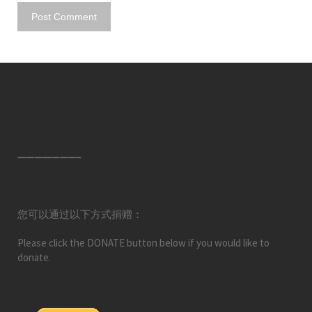
———————–
您可以通过以下方式捐赠：
Please click the DONATE button below if you would like to
donate.