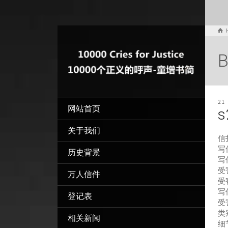
B
21
网站首页
s
关于我们
信
写信
历史背景
写
受
万人信件
受
写
登记表
受
类
相关新闻
细