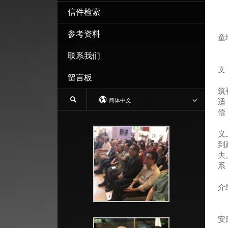
信件检索
参考资料
童
联系我们
我
文
留言板
我
筑
简体中文
适
偿
我
义
到
夫
系
童
介
我
祝
安