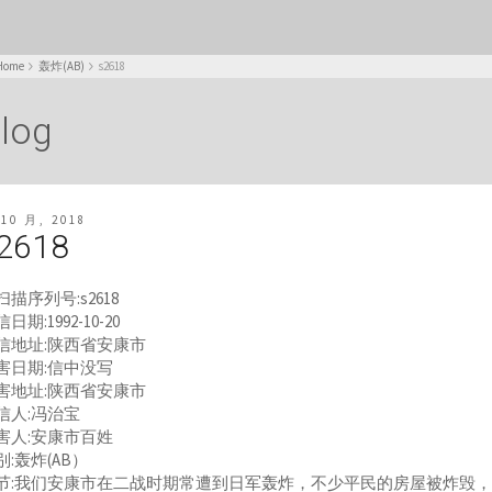
Home
轰炸(AB)
s2618
log
 10 月, 2018
2618
扫描序列号:s2618
日期:1992-10-20
信地址:陕西省安康市
害日期:信中没写
害地址:陕西省安康市
信人:冯治宝
害人:安康市百姓
别:轰炸(AB）
节:我们安康市在二战时期常遭到日军轰炸，不少平民的房屋被炸毁