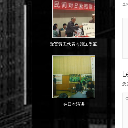
1
受害劳工代表向赠送墨宝.
L
您
在日本演讲