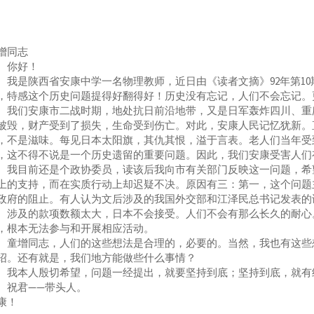
增同志
你好！
是陕西省安康中学一名物理教师，近日由《读者文摘》92年第10
，特感这个历史问题提得好翻得好！历史没有忘记，人们不会忘记。
们安康市二战时期，地处抗日前沿地带，又是日军轰炸四川、重庆
被毁，财产受到了损失，生命受到伤亡。对此，安康人民记忆犹新。
，不是滋味。每见日本太阳旗，其仇其恨，溢于言表。老人们当年受
，这不得不说是一个历史遗留的重要问题。因此，我们安康受害人们
目前还是个政协委员，读该后我向市有关部门反映这一问题，希望
上的支持，而在实质行动上却迟疑不决。原因有三：第一，这个问题
政府的阻止。有人认为文后涉及的我国外交部和江泽民总书记发表的
。涉及的款项数额太大，日本不会接受。人们不会有那么长久的耐心
，根本无法参与和开展相应活动。
增同志，人们的这些想法是合理的，必要的。当然，我也有这些想
绍。还有就是，我们地方能做些什么事情？
本人殷切希望，问题一经提出，就要坚持到底；坚持到底，就有
君——带头人。
康！