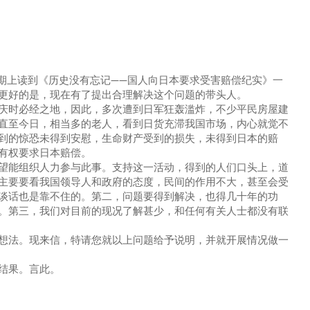
期上读到《历史没有忘记——国人向日本要求受害赔偿纪实》一
更好的是，现在有了提出合理解决这个问题的带头人。
时必经之地，因此，多次遭到日军狂轰滥炸，不少平民房屋建
直至今日，相当多的老人，看到日货充滞我国市场，内心就觉不
到的惊恐未得到安慰，生命财产受到的损失，未得到日本的赔
有权要求日本赔偿。
能组织人力参与此事。支持这一活动，得到的人们口头上，道
主要要看我国领导人和政府的态度，民间的作用不大，甚至会受
谈话也是靠不住的。第二，问题要得到解决，也得几十年的功
。第三，我们对目前的现况了解甚少，和任何有关人士都没有联
法。现来信，特请您就以上问题给予说明，并就开展情况做一
结果。言此。