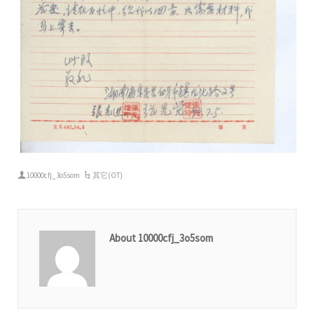
10000cfj_3o5som
其它(OT)
About 10000cfj_3o5som