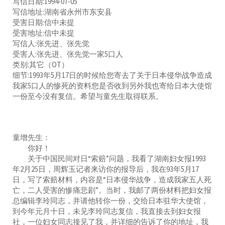
写信日期:1994-07-05
写信地址:湖南省永州市东安县
受害日期:信中未提
受害地址:信中未提
写信人:张先进、张先觉
受害人:张先进、张先觉一家5口人
类别:其它（OT）
细节:1993年5月17日的时候给您寄去了关于日本侵华战争造成
我家5口人的惨死的资料您是否收到另外我也寄给日本大使馆
一份至今没有复信。希望与童先生取得联系。
童增先生：
你好！
关于中国民间对日“索赔”问题，我看了湖南妇女报1993
年2月25日，周辉玉记者来访你的报导后，我在93年5月17
日，写了索赔材料，内容是“日本侵华战争，造成我家五人死
亡，二人受害的惨痛悲剧”。当时，我邮了两份材料把妇女报
总编辑李玲同志，并请他转你一份，交给日本驻华大使馆，
到今年元月十日，未见李玲同志复信，我直接去到妇女报
社，一位妇女同志接见了我，并详细的告诉了你的地址，我