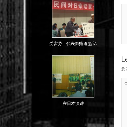
受害劳工代表向赠送墨宝.
L
您
在日本演讲