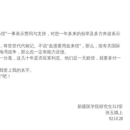
偿”一事表示赞同与支持，对您一年多来的创举及多方奔波表示
将世世代代铭记。不说“血债要用血来偿”，那么，按有关国际
海湾战争，那么也一定有能力还债。
分毫，这几十年是否应算利息。他们迟一天赔偿，就要多付一
我签上我的名字。
”吧！
新疆医学院研究生313室
张玉娥上
92.10.28