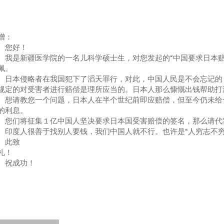
增：
您好！
是新疆医学院的一名儿科学硕士生，对您发起的“中国要求日本赔
佩。
本侵略者在我国犯下了滔天罪行，对此，中国人民是不会忘记的，
规定的对受害者进行赔偿是理所应当的。日本人那么慷慨出钱帮助打
请教您一个问题，日本人在半个世纪前即应赔偿，但至今仍未给一
的利息。
们将征集１亿中国人坚决要求日本国受害赔偿的签名，那么请代
度人很善于找别人要钱，我们中国人就不行。也许是“人穷志不穷
此致
礼！
祝成功！