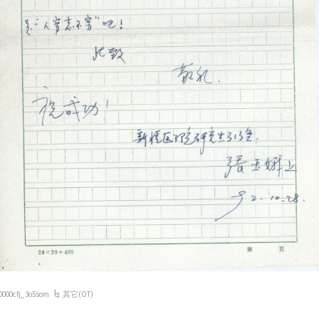
0000cfj_3o5som
其它(OT)