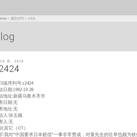
Home
其它(OT)
s2424
log
 10 月, 2018
2424
扫描序列号:s2424
日期:1992-10-28
信地址:新疆乌鲁木齐市
害日期:无
害地址:无
信人:张玉娥
害人:无
别:其它（OT）
节:我对“中国要求日本赔偿”一事非常赞成，对童先生的壮举也颇为