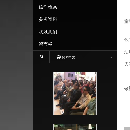
信件检索
参考资料
童
联系我们
我
钦
留言板
日
法
简体中文
想
天
您
印
敬