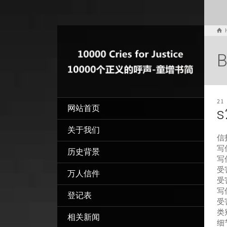
B
21
网站首页
s
关于我们
信
写信
历史背景
写
受
万人信件
受
写
登记表
受
类
相关新闻
细