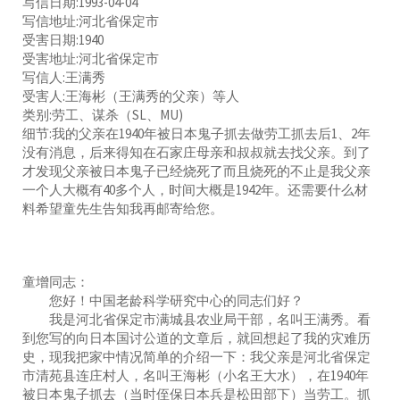
写信日期:1993-04-04
写信地址:河北省保定市
受害日期:1940
受害地址:河北省保定市
写信人:王满秀
受害人:王海彬（王满秀的父亲）等人
类别:劳工、谋杀（SL、MU)
细节:我的父亲在1940年被日本鬼子抓去做劳工抓去后1、2年
没有消息，后来得知在石家庄母亲和叔叔就去找父亲。到了
才发现父亲被日本鬼子已经烧死了而且烧死的不止是我父亲
一个人大概有40多个人，时间大概是1942年。还需要什么材
料希望童先生告知我再邮寄给您。
童增同志：
您好！中国老龄科学研究中心的同志们好？
我是河北省保定市满城县农业局干部，名叫王满秀。看
到您写的向日本国讨公道的文章后，就回想起了我的灾难历
史，现我把家中情况简单的介绍一下：我父亲是河北省保定
市清苑县连庄村人，名叫王海彬（小名王大水），在1940年
被日本鬼子抓去（当时侄保日本兵是松田部下）当劳工。抓