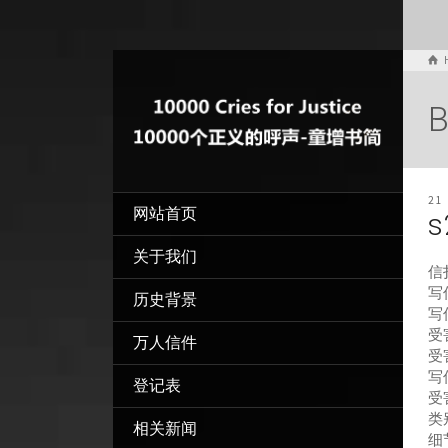
B
21
网站首页
s
关于我们
信
写信
历史背景
写
受
万人信件
受
写
登记表
受
类
相关新闻
细