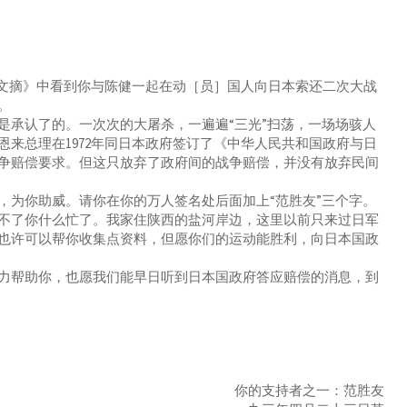
文摘》中看到你与陈健一起在动［员］国人向日本索还二次大战
。
承认了的。一次次的大屠杀，一遍遍“三光”扫荡，一场场骇人
来总理在1972年同日本政府签订了《中华人民共和国政府与日
争赔偿要求。但这只放弃了政府间的战争赔偿，并没有放弃民间
为你助威。请你在你的万人签名处后面加上“范胜友”三个字。
不了你什么忙了。我家住陕西的盐河岸边，这里以前只来过日军
也许可以帮你收集点资料，但愿你们的运动能胜利，向日本国政
帮助你，也愿我们能早日听到日本国政府答应赔偿的消息，到
你的支持者之一：范胜友