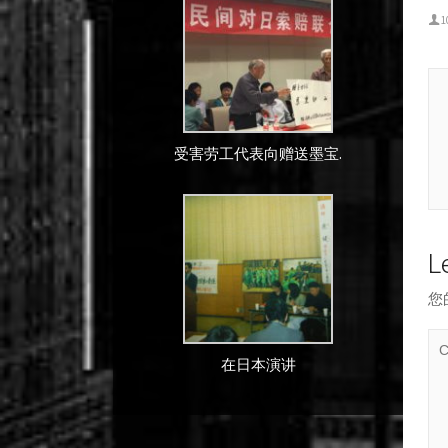
1
受害劳工代表向赠送墨宝.
L
您
在日本演讲