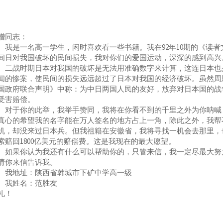
增同志：
是一名高一学生，闲时喜欢看一些书籍。我在92年10期的《读者
间日对我国破坏的民间损失，我对你们的爱国运动，深深的感到高兴
战时期日本对我国的破坏是无法用准确数字来计算，这连日本也是
闻的惨案，使民间的损失远远超过了日本对我国的经济破坏。虽然周恩
国政府联合声明》中称：为中日两国人民的友好，放弃对日本国的战
受害赔偿。
于你的此举，我举手赞同，我将在你看不到的千里之外为你呐喊，
真心的希望我的名字能在万人签名的地方占上一角，除此之外，我帮
机，却没来过日本兵。但我祖籍在安徽省，我将寻找一机会去那里，
索赔回1800亿美元的赔偿费。这是我现在的最大愿望。
果你认为我还有什么可以帮助你的，只管来信，我一定尽最大努力
请你来信告诉我。
地址：陕西省韩城市下矿中学高一级
姓名：范胜友
礼！