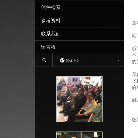
信件检索
参考资料
童
我
联系我们
期
二
留言板
听
本
简体中文
的
对
我
飞
府
如
时
我
我
敬