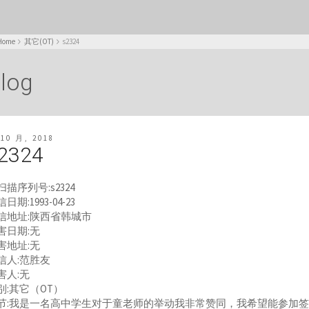
Home
其它(OT)
s2324
log
 10 月, 2018
2324
扫描序列号:s2324
日期:1993-04-23
信地址:陕西省韩城市
害日期:无
害地址:无
信人:范胜友
害人:无
别:其它（OT）
节:我是一名高中学生对于童老师的举动我非常赞同，我希望能参加