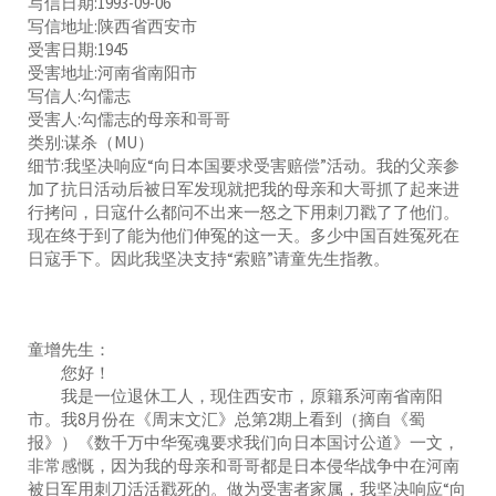
写信日期:1993-09-06
写信地址:陕西省西安市
受害日期:1945
受害地址:河南省南阳市
写信人:勾儒志
受害人:勾儒志的母亲和哥哥
类别:谋杀（MU）
细节:我坚决响应“向日本国要求受害赔偿”活动。我的父亲参
加了抗日活动后被日军发现就把我的母亲和大哥抓了起来进
行拷问，日寇什么都问不出来一怒之下用刺刀戳了了他们。
现在终于到了能为他们伸冤的这一天。多少中国百姓冤死在
日寇手下。因此我坚决支持“索赔”请童先生指教。
童增先生：
您好！
我是一位退休工人，现住西安市，原籍系河南省南阳
市。我8月份在《周末文汇》总第2期上看到（摘自《蜀
报》）《数千万中华冤魂要求我们向日本国讨公道》一文，
非常感慨，因为我的母亲和哥哥都是日本侵华战争中在河南
被日军用刺刀活活戳死的。做为受害者家属，我坚决响应“向