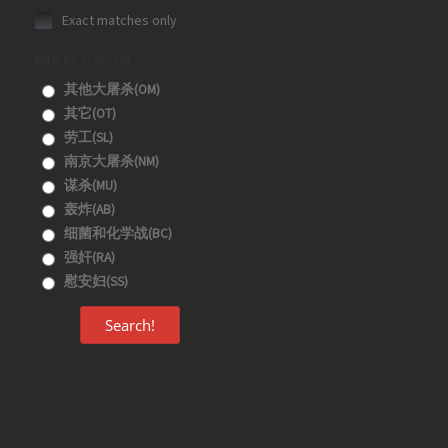
Exact matches only
Filter by 分类目录
其他大屠杀(OM)
其它(OT)
劳工(SL)
南京大屠杀(NM)
谋杀(MU)
轰炸(AB)
细菌和化学战(BC)
强奸(RA)
慰安妇(SS)
Search!