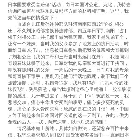
日本国要求受害赔偿”活动，向日本国讨公道。为此，我特去
信询问如何与您联系以及那些方面的材料和证明。这里，我
先简述当年的情况如下：
血战台儿庄后孙连仲部队驻河南南阳西12里的刘相公
庄，不久刘汝昭部接换孙连仲部。四五年日军到南阳［占］
领了刘相公庄，并把那里做为弹药库。我家里是兄弟五个，
还有一个妹妹。当时我的父亲参加了地方上的抗日活动，时
而给日军以打击。消息被日军得知后把我的母亲和大哥抓到
了刘相公庄（我的二哥和三哥当时出远门在外），我随同四
哥领着妹妹躲了起来。日军对我的母亲和大哥进行了拷问，
却没有抓到我的父亲，一周后的一天晚上，日军对我的母亲
和哥哥惨下毒手，用刺刀把他们活活地戳死，剩下我们三个
孤苦凄惨，那时，我四哥12岁，我只有10岁，而我可怜的妹
妹仅7岁，受尽煎熬，每当我想到这些心里就涌上一股辛酸凄
惨的感觉。几十年过去了，终于到了［伸］冤的这一天，我
悲感交加，痛心中华儿女受到的凌辱，痛心多少冤死的灵
魂，痛心多少人骨肉失离；欣慰的是在您的［倡］导下中国
人终于站起来向日本国讨回公道的这一天到了。在此，做为
冤魂的后人——我，向您深鞠，以示对您的感谢！
情况基本如上所述，具体如何做法，还望您在百忙中来
信，我坚决要求加入到1亿中国受害者签名当中——直到日本