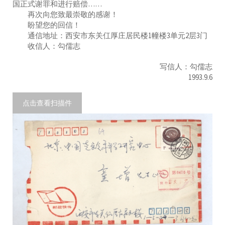
国正式谢罪和进行赔偿……
再次向您致最崇敬的感谢！
盼望您的回信！
通信地址：西安市东关仜厚庄居民楼1幢楼3单元2层3门
收信人：勾儒志
写信人：勾儒志
1993.9.6