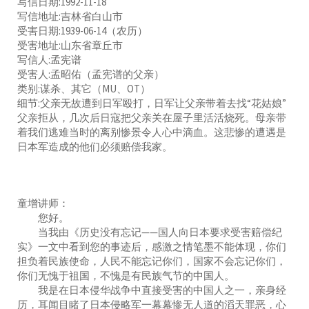
写信日期:1992-11-18
写信地址:吉林省白山市
受害日期:1939-06-14（农历）
受害地址:山东省章丘市
写信人:孟宪谱
受害人:孟昭佑（孟宪谱的父亲）
类别:谋杀、其它（MU、OT）
细节:父亲无故遭到日军殴打，日军让父亲带着去找“花姑娘”
父亲拒从，几次后日寇把父亲关在屋子里活活烧死。母亲带
着我们逃难当时的离别惨景令人心中滴血。这悲惨的遭遇是
日本军造成的他们必须赔偿我家。
童增讲师：
您好。
当我由《历史没有忘记——国人向日本要求受害赔偿纪
实》一文中看到您的事迹后，感激之情笔墨不能体现，你们
担负着民族使命，人民不能忘记你们，国家不会忘记你们，
你们无愧于祖国，不愧是有民族气节的中国人。
我是在日本侵华战争中直接受害的中国人之一，亲身经
历，耳闻目睹了日本侵略军一幕幕惨无人道的滔天罪恶，心