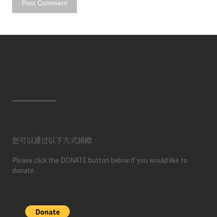
———————–
您可以通过以下方式捐赠：
Please click the DONATE button below if you would like to
donate.