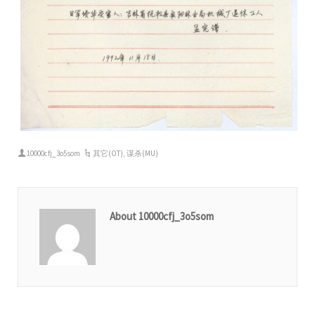
10000cfj_3o5som
其它(OT)
,
谋杀(MU)
About 10000cfj_3o5som