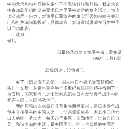
中的悲恨和精神压抑从童年至今无法解脱和舒畅，我请求直
接参加您组织的坚决要求日本国受害赔偿的签名活动，为这
项活动尽一份力，对遭受日军惨害的事实可否如何向有关部
门和机关询问和投诉，具体事宜，烦请童增讲师在百忙中予
以回信相告。
此致
敬礼
日军侵华战争直接受害者：孟宪谱
1992年11月18日
悲惨历史，没齿难忘
看了《历史没有忘记——国人向日本要求受害赔偿纪
实》一文后，从童年至今半个多世纪被压抑的精神得到了一
点安慰，国家和有志之士没有忘记在日本发动侵华战争中的
受害人民，人民感激他们。
我的原籍山东省章丘县普集乡西樊流村，是日本侵华战
争中直接受害的中国人之一，父亲孟昭佑是一家老少三代六
口人的唯一劳动力，每天起早贪黑，辛勤耕作，过着自给自
足、和谐美满的生活，是中国国土上的一户普通的中国百