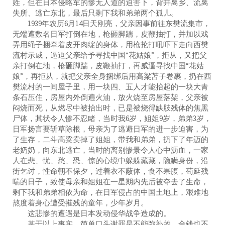
姓，但在日本侵略军的惨无人道的迫害下，背井离乡、流离
失所、逃亡东北，最后只剩下我和弟弟两个孤儿。
1939年农历6月14日天刚亮，父亲因事前往东樊流集市，
无端遭数名日军打倒在地，枪砸脚踹，皮鞭抽打，并加以戏
弄用绳子捆牵着皮开肉绽的身体，用枪抡打吼吓下走向西樊
流村示威，逼迫父亲给予寻找中国“花姑娘”，拒从，又把父
亲打倒在地，枪砸脚踹，皮鞭抽打，再威逼寻找中国“花姑
娘”，再拒从，就把父亲全身捆绑后用高粱苫子卷裹，扔在西
樊流村的一间屋子里，用一块四、五人才能抬起的一块大青
条石压住，房屋内外倒遍火油，放火烧至房屋落架，父亲被
闷烧而死，从燃尽中被抬出时，已是被烧得缺肢残体的焦黑
尸体，其状令人惨不忍睹，当时我6岁，姐姐9岁，弟弟3岁，
日军扬言要斩草除根，母亲为了逃避日军的进一步迫害，为
了生存，二斗高粱卖掉了姐姐，带我和弟弟，扔下了年迈的
老奶奶，向东北逃亡，当时的离别惨景令人心中沥血，一家
人在悲、忧、愁、恐、惊的心境中躲躲藏藏，隐瞒身份，沿
街乞讨，性命朝不保夕，过着衣不蔽体，食不果腹，苟延残
喘的日子，致使母亲和姐姐在一星期内先后被夺去了生命，
剩下我和弟弟相依为命，在日军侵占的中国土地上，艰难地
熬度着身心遭受摧残的童年，少年岁月。
这悲惨的遭遇是日本发动侵华战争造成的。
基于以上事实，简单口头谢罪是不能弥补的，金钱也不