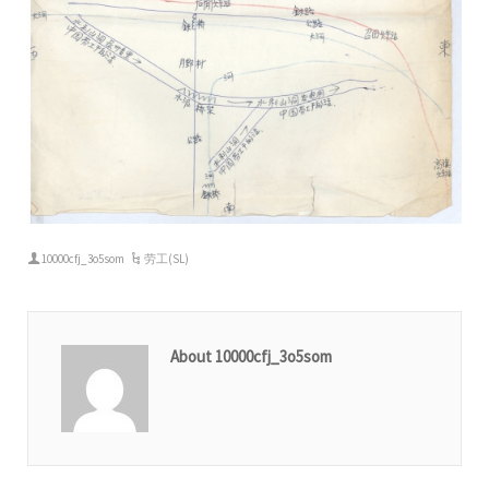
10000cfj_3o5som
劳工(SL)
About 10000cfj_3o5som