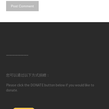
———————–
您可以通过以下方式捐赠：
Please click the DONATE button below if you would like to
donate.