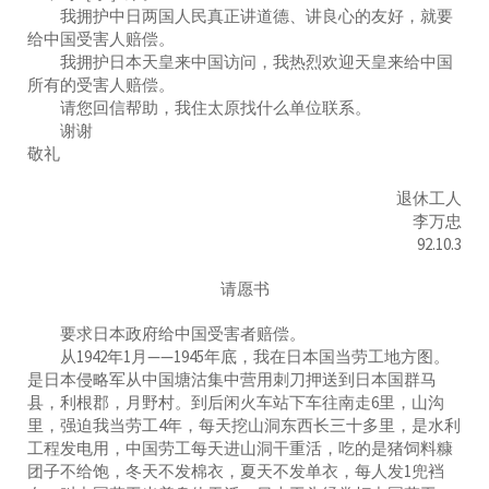
我拥护中日两国人民真正讲道德、讲良心的友好，就要
给中国受害人赔偿。
我拥护日本天皇来中国访问，我热烈欢迎天皇来给中国
所有的受害人赔偿。
请您回信帮助，我住太原找什么单位联系。
谢谢
敬礼
退休工人
李万忠
92.10.3
请愿书
要求日本政府给中国受害者赔偿。
从1942年1月——1945年底，我在日本国当劳工地方图。
是日本侵略军从中国塘沽集中营用刺刀押送到日本国群马
县，利根郡，月野村。到后闲火车站下车往南走6里，山沟
里，强迫我当劳工4年，每天挖山洞东西长三十多里，是水利
工程发电用，中国劳工每天进山洞干重活，吃的是猪饲料糠
团子不给饱，冬天不发棉衣，夏天不发单衣，每人发1兜裆