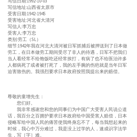
写信日期:1992-10-03
写信地址:山西省太原市
受害日期:1942-1945
受害地址:河北省大清河
写信人:李万忠
受害人:李万忠
类别:劳工（SL）
细节:1942年我在河北大清河被日军抓捕后被押送到了日本做
劳工，在日本做劳工期间受尽了非人的待遇，日军不把我们
当人看经常不给饱饭吃还经常挨打，有病了也不给医治许多
人都病死了或者被打死了，我的左手腕的伤疤就是当年日军
迫害致伤的。我强烈要求日本政府按照我提出来的赔偿。
尊敬的童增先生：
您们好。
我非常感谢您和您的同事们为中国广大受害人民说公道
话，我百分之百拥护要求日本政府给中国受害人赔偿，日本
侵略军给中国人民的痛苦使我终身忘不了，每当我想起来的
时候，我心中万分难过，我是没上过学的人，速成识字法学
生，写［字］难。