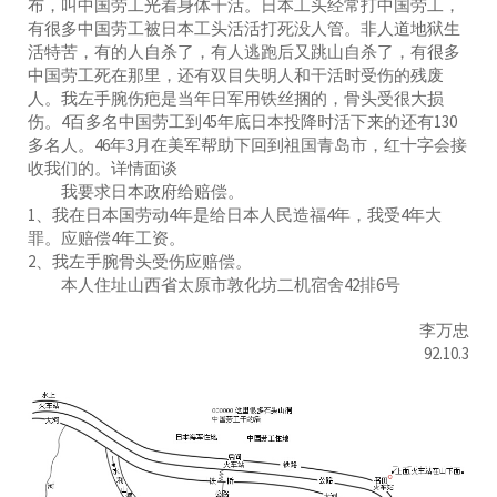
布，叫中国劳工光着身体干活。日本工头经常打中国劳工，
有很多中国劳工被日本工头活活打死没人管。非人道地狱生
活特苦，有的人自杀了，有人逃跑后又跳山自杀了，有很多
中国劳工死在那里，还有双目失明人和干活时受伤的残废
人。我左手腕伤疤是当年日军用铁丝捆的，骨头受很大损
伤。4百多名中国劳工到45年底日本投降时活下来的还有130
多名人。46年3月在美军帮助下回到祖国青岛市，红十字会接
收我们的。详情面谈
我要求日本政府给赔偿。
1、我在日本国劳动4年是给日本人民造福4年，我受4年大
罪。应赔偿4年工资。
2、我左手腕骨头受伤应赔偿。
本人住址山西省太原市敦化坊二机宿舍42排6号
李万忠
92.10.3