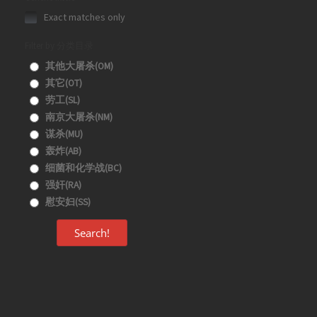
Exact matches only
Filter by 分类目录
其他大屠杀(OM)
其它(OT)
劳工(SL)
南京大屠杀(NM)
谋杀(MU)
轰炸(AB)
细菌和化学战(BC)
强奸(RA)
慰安妇(SS)
Search!