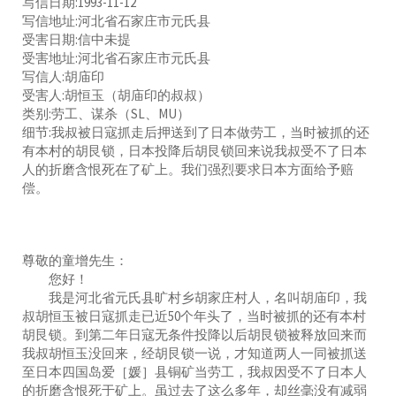
写信日期:1993-11-12
写信地址:河北省石家庄市元氏县
受害日期:信中未提
受害地址:河北省石家庄市元氏县
写信人:胡庙印
受害人:胡恒玉（胡庙印的叔叔）
类别:劳工、谋杀（SL、MU）
细节:我叔被日寇抓走后押送到了日本做劳工，当时被抓的还
有本村的胡艮锁，日本投降后胡艮锁回来说我叔受不了日本
人的折磨含恨死在了矿上。我们强烈要求日本方面给予赔
偿。
尊敬的童增先生：
您好！
我是河北省元氏县旷村乡胡家庄村人，名叫胡庙印，我
叔胡恒玉被日寇抓走已近50个年头了，当时被抓的还有本村
胡艮锁。到第二年日寇无条件投降以后胡艮锁被释放回来而
我叔胡恒玉没回来，经胡艮锁一说，才知道两人一同被抓送
至日本四国岛爱［媛］县铜矿当劳工，我叔因受不了日本人
的折磨含恨死于矿上。虽过去了这么多年，却丝毫没有减弱