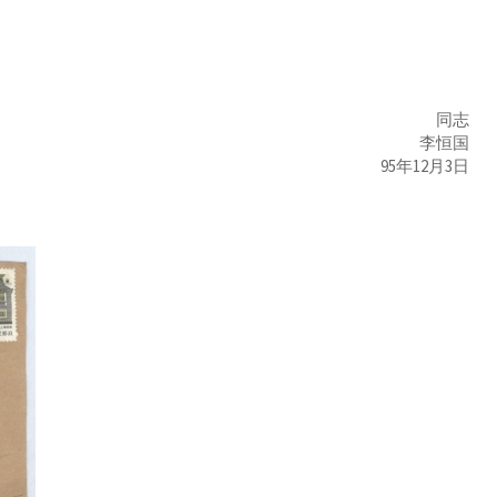
同志
李恒国
95年12月3日