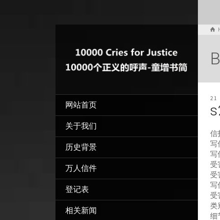
B
21
网站首页
s
关于我们
信
写信
历史背景
写
受
万人信件
受
写
登记表
受
类
相关新闻
细