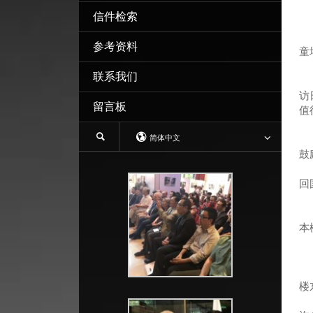
信件检索
参考资料
童
联系我们
很
访
留言板
值
只
简体中文
我
鼓
8
回
这
收
本
我
总
我
楼
希