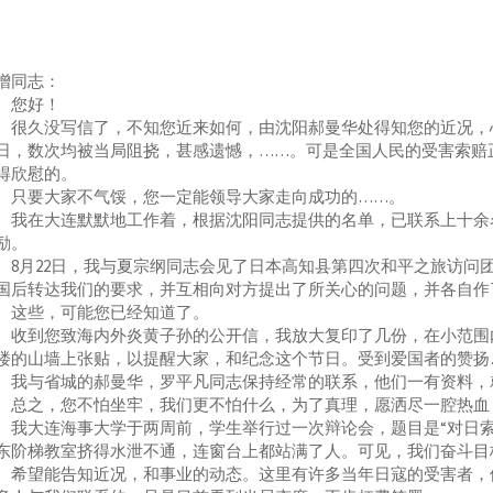
增同志：
您好！
久没写信了，不知您近来如何，由沈阳郝曼华处得知您的近况，心
日，数次均被当局阻挠，甚感遗憾，……。可是全国人民的受害索赔
得欣慰的。
要大家不气馁，您一定能领导大家走向成功的……。
在大连默默地工作着，根据沈阳同志提供的名单，已联系上十余名
励。
月22日，我与夏宗纲同志会见了日本高知县第四次和平之旅访问
国后转达我们的要求，并互相向对方提出了所关心的问题，并各自作
些，可能您已经知道了。
到您致海内外炎黄子孙的公开信，我放大复印了几份，在小范围内
楼的山墙上张贴，以提醒大家，和纪念这个节日。受到爱国者的赞扬
与省城的郝曼华，罗平凡同志保持经常的联系，他们一有资料，就
之，您不怕坐牢，我们更不怕什么，为了真理，愿洒尽一腔热血
大连海事大学于两周前，学生举行过一次辩论会，题目是“对日索赔
东阶梯教室挤得水泄不通，连窗台上都站满了人。可见，我们奋斗目
望能告知近况，和事业的动态。这里有许多当年日寇的受害者，他