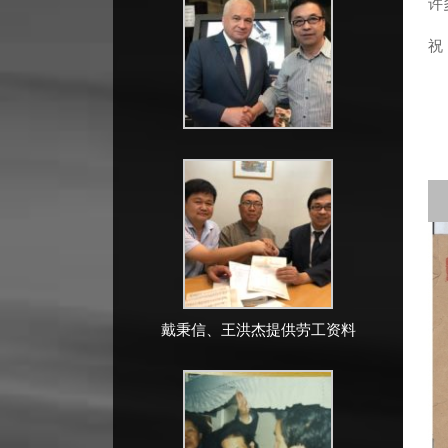
许
祝
戴秉信、王洪杰提供劳工资料