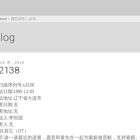
Home
其它(OT)
s2138
log
 10 月, 2018
2138
扫描序列号:s2138
日期:1995-12-03
信地址:辽宁省大连市
害日期:无
害地址:无
信人:李恒国
害人:无
别:其它（OT）
节:谈一谈最近的进展，愿意和童先生一起为索赔做贡献，支持索赔