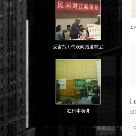
1
受害劳工代表向赠送墨宝.
L
在日本演讲
您