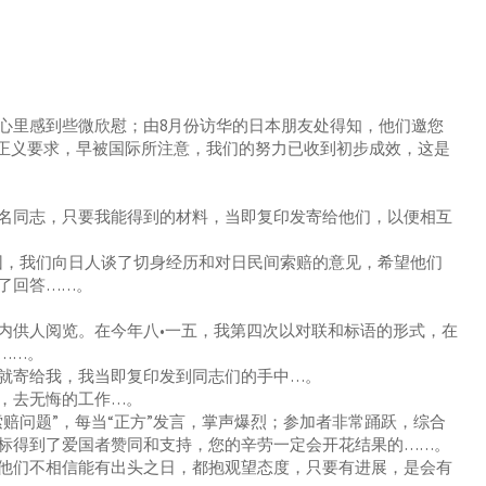
里感到些微欣慰；由8月份访华的日本朋友处得知，他们邀您
正义要求，早被国际所注意，我们的努力已收到初步成效，这是
同志，只要我能得到的材料，当即复印发寄给他们，以便相互
团，我们向日人谈了切身经历和对日民间索赔的意见，希望他们
了回答……。
供人阅览。在今年八•一五，我第四次以对联和标语的形式，在
……。
寄给我，我当即复印发到同志们的手中…。
，去无悔的工作…。
问题”，每当“正方”发言，掌声爆烈；参加者非常踊跃，综合
标得到了爱国者赞同和支持，您的辛劳一定会开花结果的……。
们不相信能有出头之日，都抱观望态度，只要有进展，是会有