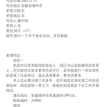
写信日期:1992-11-13
写信地址:安徽省滁州市
受害日期:无
受害地址:无
写信人:魏中朝
受害人:无
类别:其它（OT）
细节:探讨一下关于签名活动，支持索赔。
童增同志：
您好！
您是对日受害赔偿的发起人，我已与山东陈健同志联系
上，对日赔偿仅签名要求尚还不行，是否能进行一些实质性
的进展？比如登记，提出具体要求，事实供查等。
本人也从事法律工作多年，也不知您近来此项工作的进
展如何，我也想助一臂之力，盼能告知进展及下步工作开展
情况。
通讯地址：安徽滁州市凤凰新村19甲101，
邮政编码：239000
顺祝