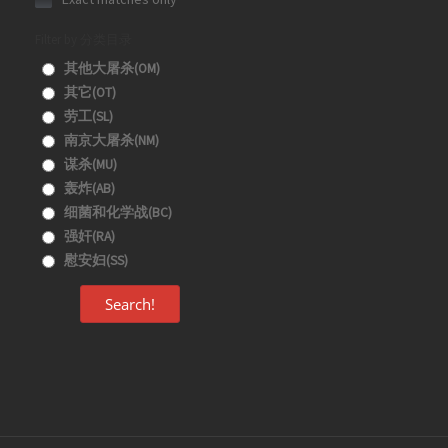
Filter by 分类目录
其他大屠杀(OM)
其它(OT)
劳工(SL)
南京大屠杀(NM)
谋杀(MU)
轰炸(AB)
细菌和化学战(BC)
强奸(RA)
慰安妇(SS)
Search!