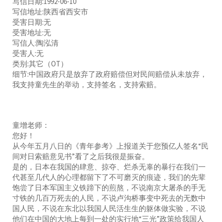
写信日期:1992-06-10
写信地址:陕西省西安市
受害日期:无
受害地址:无
写信人:陶泓清
受害人:无
类别:其它（OT）
细节:中国政府只是放弃了政府赔偿但对民间赔偿从未放弃，
我支持童先生的举动，支持签名，支持索赔。
童增老师：
您好！
从今年五月八日的《青年参考》上报道关于您预亿人签名“民
间对日索赔意见书”看了之后我很是振奋。
是的，日本在我国的肆意、掠夺、烂杀无辜的暴行在我们一
代甚至几代人的心理都留下了不可磨灭的痕迹，我们的先辈
饱尝了日本军国主义铁蹄下的煎熬，不说南京大屠杀的手无
寸铁的几百万死去的人民，不说卢沟桥事变中死去的无数中
国人民，不说在东北以我国人民活生生的躯体做实验，不说
他们在中国的大地上每到一处的实行地“三光”政策给我国人