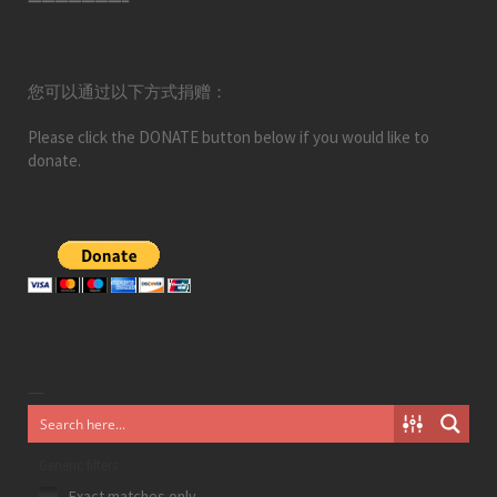
———————–
您可以通过以下方式捐赠：
Please click the DONATE button below if you would like to
donate.
Generic filters
Exact matches only