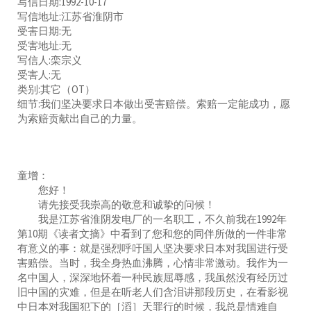
写信日期:1992-10-17
写信地址:江苏省淮阴市
受害日期:无
受害地址:无
写信人:栾宗义
受害人:无
类别:其它（OT）
细节:我们坚决要求日本做出受害赔偿。索赔一定能成功，愿
为索赔贡献出自己的力量。
童增：
您好！
请先接受我崇高的敬意和诚挚的问候！
我是江苏省淮阴发电厂的一名职工，不久前我在1992年
第10期《读者文摘》中看到了您和您的同伴所做的一件非常
有意义的事：就是强烈呼吁国人坚决要求日本对我国进行受
害赔偿。当时，我全身热血沸腾，心情非常激动。我作为一
名中国人，深深地怀着一种民族屈辱感，我虽然没有经历过
旧中国的灾难，但是在听老人们含泪讲那段历史，在看影视
中日本对我国犯下的［滔］天罪行的时候，我总是情难自