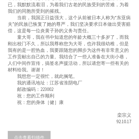
已，我默默流着泪，为着我们古老的民族受到的苦难，为着
我们的同胞所受到的摧残。
当前，我国正日益强大，这个从前被日本人称为“东亚病
夫”的民族已恢复了她的尊严，我们坚决要求日本做出受害赔
偿，这是每一位炎黄子孙的义务与责任。
童大哥，我在书中知道您的年龄大概三十多岁了，而我
刚出校门不久，所以我尊称您为大哥，也许我很幼稚，但是
我有的是一腔热血，我要跟随您的脚步为这件有非常意义的
工作贡献出自己的力量。我结合了一些人准备在大街小巷，
人们中间作宣传，搞签名声援活动，所以请您寄一些有关的
材料给我。谢谢！
我想您一定很忙，就此搁笔。
我的通讯地址：江苏省淮阴电厂
邮政编码：223002
祝：您的工作顺利
祝：您的身体［健］康
栾宗义
92.10.17