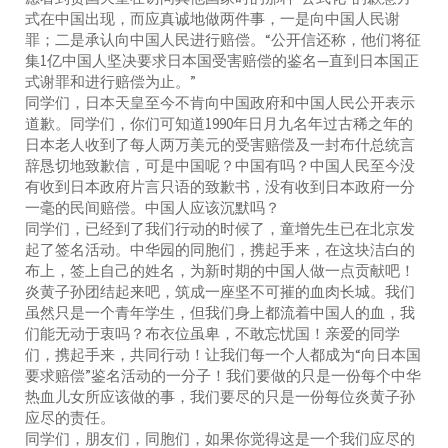
式在中国出现，而应真诚地做两件事，一是向中国人民谢
罪；二是承认向中国人民进行赔偿。“公开信还称，他们将征
集1亿中国人坚决要求日本国受害赔偿的鉴名—直到日本国正
式谢罪和进行赔偿为止。”
同学们，日本天皇至今不肯向中国政府和中国人民公开表示
道歉。同学们，你们可知道1990年日月九名年过古稀之年的
日本老人收到了每人两万美元的受害赔偿及一封布什总统言
辞恳切地致歉信，可是中国呢？中国有吗？中国人民至今没
有收到日本政府片言只语的致歉书，没有收到日本政府一分
一毫的民间赔偿。中国人应该沉默吗？
同学们，已经到了我们行动的时候了，童增先生已在北京发
起了签名活动。中华园的同胞们，携起手来，在这块洁白的
布上，签上自己的姓名，为新时期的中国人做一点贡献吧！
炎黄子孙团结起来吧，筑成一座坚不可摧的血肉长城。我们
虽然只是一个青年学生，但我们身上都流着中国人的血，我
们能无动于衷吗？布衣位虽卑，不敢忘忧国！亲爱的同学
们，携起手来，共同行动！让我们每一个人都成为“向日本国
要求赔偿”鉴名活动的一分子！我们要做的只是一份每个中华
热血儿女所应该做的事，我们要尽的只是一份每位炎黄子孙
应尽的责任。
同学们，朋友们，同胞们，如果你觉得这是一个我们应尽的