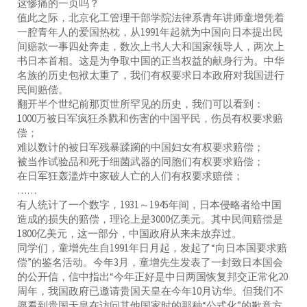
这惨痛的一页吗？
值此之际，北京化工管理干部学院法律系青年讲师童增凭着
一腔青年人的爱国热枕，从1991年起就为中国向日本提出民
间赔款一事四处奔走，数次上书人大和国家领导人，两次上
书日本首相。这是为争取中国的正当权益的献身行为。中华
名族的历史包袱太重了，我们有权要求日本政府对我国进行
民间赔偿。
翻开半个世纪前那页世所罕见的历史，我们可以看到：
1000万被日军疯狂杀戮和伤害的中国平民，伤员有权要求赔
偿；
难以数计的被日军残暴蹂躏的中国妇女有权要求赔偿；
被当作试验品和死于细菌武器的同胞们有权要求赔偿；
在日军狂轰滥炸中家破人亡的人们有权要求赔偿；
……
有人统计了一个数字，1931～1945年间，日本侵略者给中国
造成的损失的赔偿，理论上是3000亿美元。其中民间赔偿是
1800亿美元，这一部分，中国政府从来未放弃过。
同学们，童增先生自1991年日月起，发起了“向日本国要求赔
偿”的鉴名活动。今年3月，童增先生发表了一封致日本国会
的公开信，信中指出“今年正好是中日两国恢复邦交正常化20
周年，我国政府已邀请贵国天皇在今年10月访华。但我们不
愿看到贵国天皇在访问其他国家时的那种“公式化”的歉意方