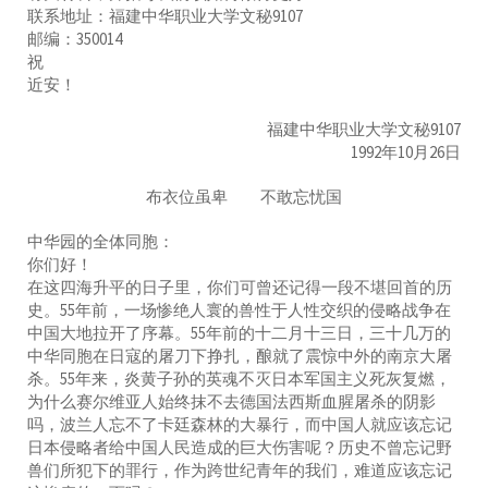
联系地址：福建中华职业大学文秘9107
邮编：350014
祝
近安！
福建中华职业大学文秘9107
1992年10月26日
布衣位虽卑 不敢忘忧国
中华园的全体同胞：
你们好！
在这四海升平的日子里，你们可曾还记得一段不堪回首的历
史。55年前，一场惨绝人寰的兽性于人性交织的侵略战争在
中国大地拉开了序幕。55年前的十二月十三日，三十几万的
中华同胞在日寇的屠刀下挣扎，酿就了震惊中外的南京大屠
杀。55年来，炎黄子孙的英魂不灭日本军国主义死灰复燃，
为什么赛尔维亚人始终抹不去德国法西斯血腥屠杀的阴影
吗，波兰人忘不了卡廷森林的大暴行，而中国人就应该忘记
日本侵略者给中国人民造成的巨大伤害呢？历史不曾忘记野
兽们所犯下的罪行，作为跨世纪青年的我们，难道应该忘记