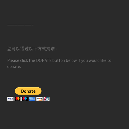
———————–
您可以通过以下方式捐赠：
Please click the DONATE button below if you would like to
donate.