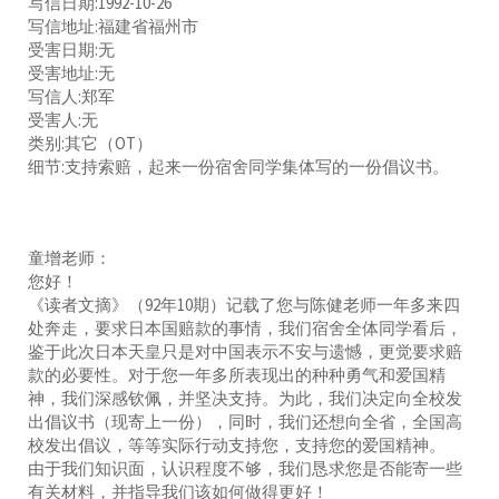
写信日期:1992-10-26
写信地址:福建省福州市
受害日期:无
受害地址:无
写信人:郑军
受害人:无
类别:其它（OT）
细节:支持索赔，起来一份宿舍同学集体写的一份倡议书。
童增老师：
您好！
《读者文摘》（92年10期）记载了您与陈健老师一年多来四
处奔走，要求日本国赔款的事情，我们宿舍全体同学看后，
鉴于此次日本天皇只是对中国表示不安与遗憾，更觉要求赔
款的必要性。对于您一年多所表现出的种种勇气和爱国精
神，我们深感钦佩，并坚决支持。为此，我们决定向全校发
出倡议书（现寄上一份），同时，我们还想向全省，全国高
校发出倡议，等等实际行动支持您，支持您的爱国精神。
由于我们知识面，认识程度不够，我们恳求您是否能寄一些
有关材料，并指导我们该如何做得更好！