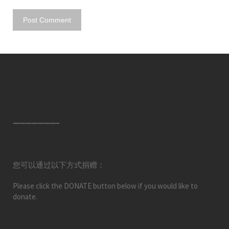
———————–
您可以通过以下方式捐赠：
Please click the DONATE button below if you would like to
donate.