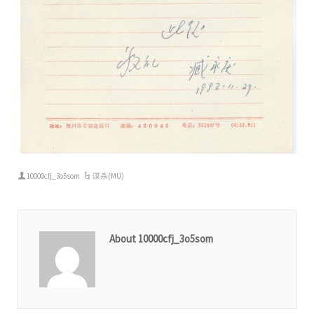
10000cfj_3o5som
谋杀(MU)
About 10000cfj_3o5som