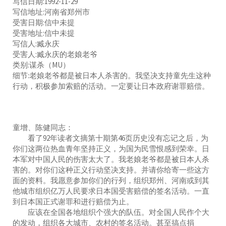
写信日期:1992-11-29
写信地址:河南省郑州市
受害日期:信中未提
受害地址:信中未提
写信人:臧永庆
受害人:臧永庆的老娘老爷
类别:谋杀（MU）
细节:老娘老爷都是被日本人杀害的。我坚决支持童先生这种
行动，积极参加索赔的活动。一定要让日本政府谢罪赔偿。
童增、陈健同志：
看了92年读者文摘第十期第46页历史没有忘记之后，为
你们这两位热血青年坚持正义，为国为民雪恨感到荣幸。日
本军对中国人民的伤害太大了。我老娘老爷都是被日本人杀
害的。对你们这种正义行动坚决支持。并请你给寄一些这方
面的资料。我愿意参加你们的行列，组织郑州、河南或到其
他城市组织亿万人民要求日本国受害赔偿的签名活动。一直
到日本国正式谢罪和进行赔偿为止。
应该在全国各地组织个强大的队伍。对全国人民作个大
的发动，组织各大城市、农村的签名活动。甚至搞点捐