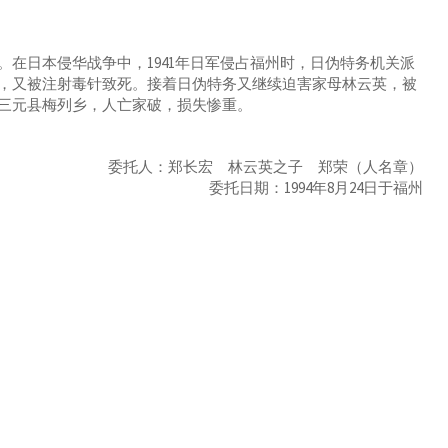
书
日本侵华战争中，1941年日军侵占福州时，日伪特务机关派
，又被注射毒针致死。接着日伪特务又继续迫害家母林云英，被
三元县梅列乡，人亡家破，损失惨重。
委托人：郑长宏 林云英之子 郑荣（人名章）
委托日期：1994年8月24日于福州