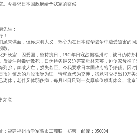
空。今要求日本国政府给予我家的赔偿。
增先生：
好！
们虽未谋面，但你深明大义，热心为在日本侵华战争中遭受迫害的同
领教。
父郑长宏，因爱国，坚持抗日，1941年日寇占据福州时，被日伪特
，后被注射毒针致死，日伪特务继又迫害家母林云英，迫使家母携子
梅列乡，家破人亡，损失甚巨。今我要求日本国政府给予赔偿。因时
日报》镇反的片段报导为证。请就近代为交涉，我意可否提出10万
已离休，老伴又体弱多病，每月14日只到一次原单位领离休金。北京至
。
事如意
址：福建福州市学军路市工商联 郑荣 邮编：350004