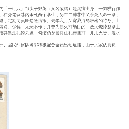
的「一〇八」帮头子郑英（又名依糟）是兵痞出身，一向横行作
。在孙老营巷内杀死两个学生，另在二排巷中又杀死人命一条；
陞，定期向吴匪递送情报。去年六月又窝藏海岛潜榕的特务、土
聚赌、保镖，无恶不作；并曾为趁火打劫目的，放火烧掉整条上
指其舅江礼德为盗，勾结伪探警将江礼德捆打，并用火烫、灌水
部、居民纠察队等都积极配合全员出动逮捕，由于大家认真负