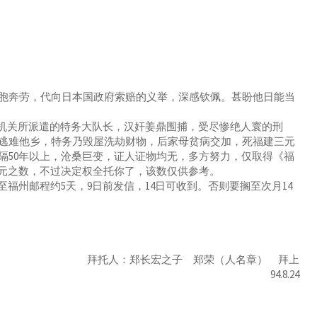
胞奔劳，代向日本国政府索赔的义举，深感钦佩。甚盼他日能当
务机关所派遣的特务大队长，汉奸姜鼎围捕，受尽惨绝人寰的刑
逃难他乡，特务乃毁屋洗劫财物，后家母贫病交加，死福建三元
隔50年以上，沧桑巨变，证人证物均无，多方努力，仅取得《福
美元之数，不过决定权全托你了，该数仅供参考。
福州邮程约5天，9日前发信，14日可收到。否则要搁至次月14
拜托人：郑长宏之子 郑荣（人名章） 拜上
94.8.24