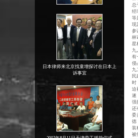
总
经
等
现
参
林
星
九
有
侵
日本律师来北京找童增探讨在日本上
九
诉事宜
民
时
迫
遂
强
还
委
德
装
被
2007年8月11日天津劳工援助仪式