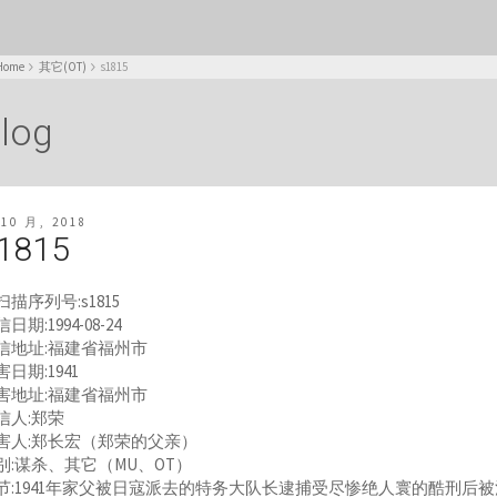
Home
其它(OT)
s1815
log
 10 月, 2018
1815
扫描序列号:s1815
日期:1994-08-24
信地址:福建省福州市
害日期:1941
害地址:福建省福州市
信人:郑荣
害人:郑长宏（郑荣的父亲）
别:谋杀、其它（MU、OT）
节:1941年家父被日寇派去的特务大队长逮捕受尽惨绝人寰的酷刑