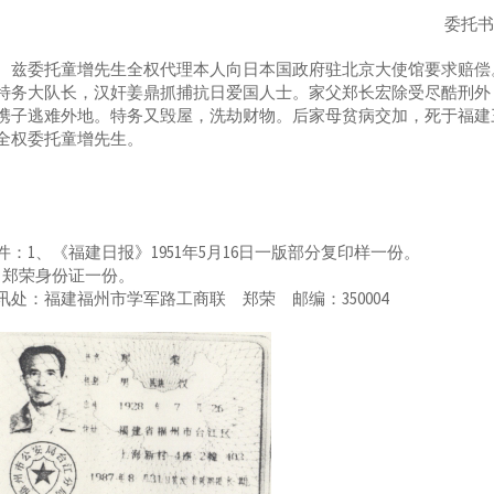
委托
委托童增先生全权代理本人向日本国政府驻北京大使馆要求赔偿。在
特务大队长，汉奸姜鼎抓捕抗日爱国人士。家父郑长宏除受尽酷刑外
携子逃难外地。特务又毁屋，洗劫财物。后家母贫病交加，死于福建
全权委托童增先生。
件：1、《福建日报》1951年5月16日一版部分复印样一份。
、郑荣身份证一份。
讯处：福建福州市学军路工商联 郑荣 邮编：350004