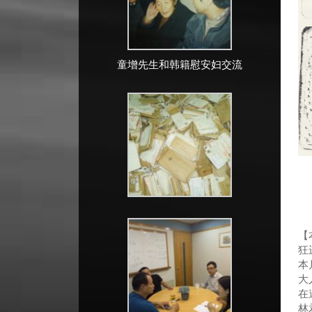
童增先生和韩籍慰安妇交流
该
【
狂
本
大
在
林