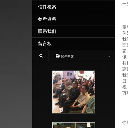
一
信件检索
参考资料
童
联系我们
你
我
留言板
面
家
简体中文
讯
县
建
我
日
祝
万
住