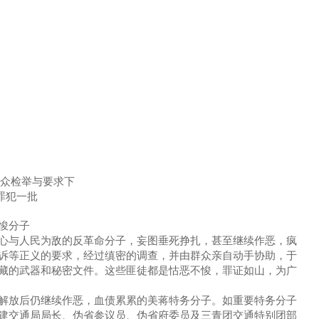
群众检举与要求下
罪犯一批
悛分子
心与人民为敌的反革命分子，妄图垂死挣扎，甚至继续作恶，疯
诉等正义的要求，经过缜密的调查，并由群众亲自动手协助，于
藏的武器和秘密文件。这些匪徒都是怙恶不悛，罪证如山，为广
解放后仍继续作恶，血债累累的美蒋特务分子。如重要特务分子
建交通局局长、伪省参议员、伪省府委员及三青团交通特别团部