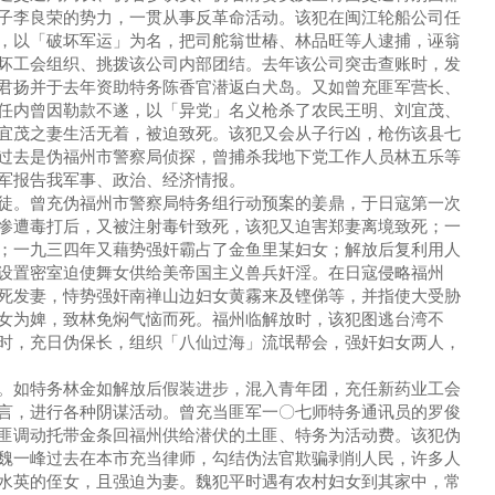
子李良荣的势力，一贯从事反革命活动。该犯在闽江轮船公司任
，以「破坏军运」为名，把司舵翁世椿、林品旺等人逮捕，诬翁
坏工会组织、挑拨该公司内部团结。去年该公司突击查账时，发
君扬并于去年资助特务陈香官潜返白犬岛。又如曾充匪军营长、
任内曾因勒款不遂，以「异党」名义枪杀了农民王明、刘宜茂、
宜茂之妻生活无着，被迫致死。该犯又会从子行凶，枪伤该县七
过去是伪福州市警察局侦探，曾捕杀我地下党工作人员林五乐等
军报告我军事、政治、经济情报。
徒。曾充伪福州市警察局特务组行动预案的姜鼎，于日寇第一次
惨遭毒打后，又被注射毒针致死，该犯又迫害郑妻离境致死；一
；一九三四年又藉势强奸霸占了金鱼里某妇女；解放后复利用人
设置密室迫使舞女供给美帝国主义兽兵奸淫。在日寇侵略福州
死发妻，恃势强奸南禅山边妇女黄霧来及铿俤等，并指使大受胁
女为婢，致林免焖气恼而死。福州临解放时，该犯图逃台湾不
时，充日伪保长，组织「八仙过海」流氓帮会，强奸妇女两人，
。如特务林金如解放后假装进步，混入青年团，充任新药业工会
言，进行各种阴谋活动。曾充当匪军一〇七师特务通讯员的罗俊
匪调动托带金条回福州供给潜伏的土匪、特务为活动费。该犯伪
魏一峰过去在本市充当律师，勾结伪法官欺骗剥削人民，许多人
水英的侄女，且强迫为妻。魏犯平时遇有农村妇女到其家中，常