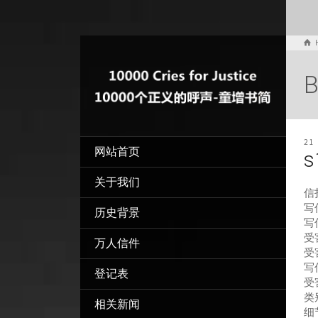
B
21
网站首页
s
关于我们
信
写信
历史背景
写
受
万人信件
受
写
登记表
受
类
相关新闻
细