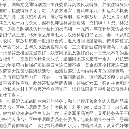
干事、国民党交通特别党部主任委员等高级反动特务。并依仗特务头
理时，指使特务爪牙，对工人多方迫害，曾藉匪军八十师运军火机会
是共产党，施以熨斗烫灼、灌水等毒刑。福州解放后，该犯又造谣破
其贪污达一万万余元，但林犯却谎称营业短绌，克扣职工工资。林犯
谋、少将总队副及伪长乐县长的杨鸿翔，一九四四年在长乐充伪县长
诸娘仔及三弟、林永康之弟等七人，以致林诸娘仔之父、妻、子及刘
村农民。解放后该犯一度潜赴台湾，近又潜回福建活动。特务陈铿官
人于西门外。去年又以贩卖皮鞋为名，三次潜赴匪窟南竿塘岛，向匪
一批是背叛祖国充当汉奸，残害同胞以及强奸妇女一贯无恶不作的匪
占福州时，充当日伪特务大队长，逮捕同胞郑长宏等十余人，郑长宏
二六年姜犯持枪强奸项厝衕四号连江嫂不遂，竟企图开枪打死连江嫂
政府宽大政策阴谋潜伏活动。如潘枝藩过去勾结特务开放国际舞场，
，又倚藉日寇势力开「花会」，诈骗同胞钱财。该犯残忍凶顽，曾虐
被害者不许声张。此外还私制冒牌香烟，并强奸女工；强迫林免焖之
，曾私以木材十万余尺运往台湾资匪。汉奸陈国定于福州被日寇侵占
抓壮丁多人。
有一批是混入革命阵营内部的特务，和长期欺压善良鱼肉人民的恶霸
员及台江区中心居民委员会纠察队长；利用职权，破坏工会，散步谣
，解放后曾秘密潜往白犬岛四次，运送军用品资匪；又受特务头子王
积极混入我台江区中平居民委员会任委员，包庇其他特务分子。恶霸
他愚弄得倾家荡产。该犯害死居民郑水英，并霸占其妻；复又强奸郑