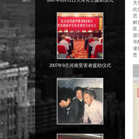
关
此
恶
解
匪
渡
等
逮
责
2007年9月河南受害者援助仪式