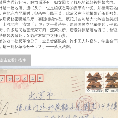
禁屋内强行奸污。解放后还有一妇女因欠了魏犯的钱款被押禁房内。
外是一批地痞、流氓头子，也是凶横恶毒的反革命罪犯。如福州著名
，在他充当匪军时，曾杀害市民王某，此后又在仓前桥附近杀死郑某
放后仍秘密啸聚爪牙，妄图继续作恶。该犯并曾勾结大北岭匪首吴必
。上渡地痞、流氓「五虎」之一蔡诗平，原是国民党匪军伤兵，平素
街，许多居民被害无家可归，流离失所。唐发祥原是著名流氓，曾诬
酷刑残害致死，又霸占林家声之妹为妻。
捕的这一批反革命分子，全是齿痛恨的。许多工人纠察队、学生会干
，这一批反革命分子，终于一一落入法网。