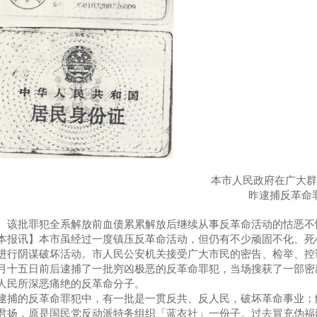
本市人民政府在广大
昨逮捕反革命
批罪犯全系解放前血债累累解放后继续从事反革命活动的怙恶不
本报讯】本市虽经过一度镇压反革命活动，但仍有不少顽固不化、死
进行阴谋破坏活动。市人民公安机关接受广大市民的密告、检举、控
月十五日前后逮捕了一批穷凶极恶的反革命罪犯，当场搜获了一部密
人民所深恶痛绝的反革命分子。
逮捕的反革命罪犯中，有一批是一贯反共、反人民，破坏革命事业；
君扬，原是国民党反动派特务组织「蓝衣社」一份子。过去冒充伪福