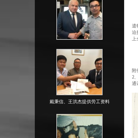
兹
遣
迫
上
附
2
通
戴秉信、王洪杰提供劳工资料