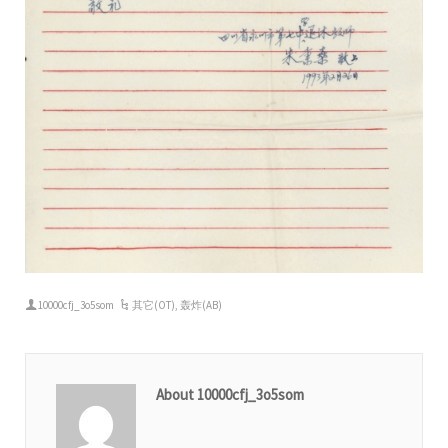
10000cfj_3o5som
其它(OT)
,
轰炸(AB)
About 10000cfj_3o5som