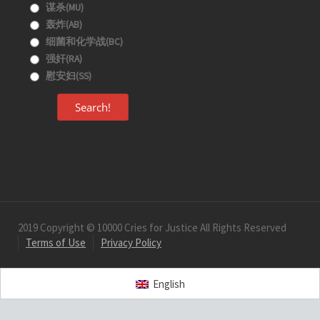
谋杀(MU)
轰炸(AB)
细菌和化学战(BC)
强奸(RA)
慰安妇(SS)
Search!
2019 Copyright © 10000 Cries for Justice All Rights Reserved
Terms of Use
Privacy Policy
English