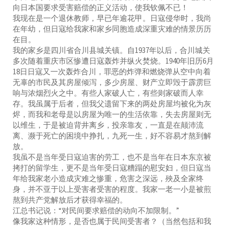
向日本国要求受害赔偿的正义活动，使我钦佩不已！
我现在是一个退休教师，早已年逾花甲。日寇侵华时，我尚
在年幼，但日寇给我家和家乡同胞造成深重灾难的情景历历
在目。
我的家乡是四川省合川县城关镇。自1937年以后，合川城关
多次随着重庆市区惨遭日寇轰炸并纵火焚烧。1940年旧历6月
18日日寇又一次轰炸合川，罪恶的炸弹和燃烧弹从空中向着
无辜的市民及其房屋倾泻，多少房屋、财产立即毁于霹雳巨
响与浓烟烈火之中。有些人家破人亡，有些则家破而人幸
存。我虽属于后者，但我父遗留下来的两处房屋均被化为灰
烬，而我和老母是以房屋为唯一的生活依靠，失去房屋则无
以维生，于是被迫背井离乡，投亲靠友，一直是在颠沛流
离、濒于死亡的困境中挣扎，九死一生，好不容易才熬到解
放。
我虽不是当年受日寇迫害的劳工，也不是当年在日本东京被
拷打的留学生，更不是当年受日寇糟蹋的慰安妇，但日寇当
年给我家老小造成灾难之惨重，危害之深远，殃及全家终
身，并不亚于以上受害者受害的程度。我家一老一小是被煎
熬到共产党解放后才获得幸福的。
江总书记说：“对民间要求赔偿的动向不加限制。”
像我家这种情形，是否也属于民间受害者？（当然包括和我