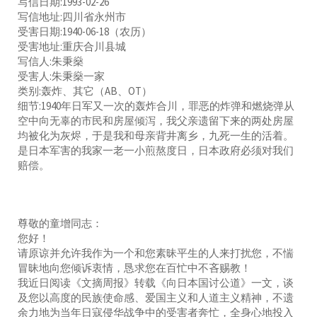
写信日期:1993-02-26
写信地址:四川省永州市
受害日期:1940-06-18（农历）
受害地址:重庆合川县城
写信人:朱秉燊
受害人:朱秉燊一家
类别:轰炸、其它（AB、OT）
细节:1940年日军又一次的轰炸合川，罪恶的炸弹和燃烧弹从
空中向无辜的市民和房屋倾泻，我父亲遗留下来的两处房屋
均被化为灰烬，于是我和母亲背井离乡，九死一生的活着。
是日本军害的我家一老一小煎熬度日，日本政府必须对我们
赔偿。
尊敬的童增同志：
您好！
请原谅并允许我作为一个和您素昧平生的人来打扰您，不惴
冒昧地向您倾诉衷情，恳求您在百忙中不吝赐教！
我近日阅读《文摘周报》转载《向日本国讨公道》一文，谈
及您以高度的民族使命感、爱国主义和人道主义精神，不遗
余力地为当年日寇侵华战争中的受害者奔忙，全身心地投入