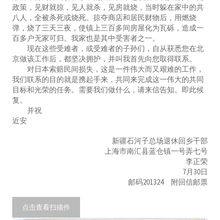
政策，见财就掠，见人就杀，见房就烧，当时躲在家中的共
八人，全被杀死或烧死。掠夺商店和居民财物后，用燃烧
弹，烧了三天三夜，使镇上三百多间房屋化为瓦砾，造成一
百多户无家可归。我家也是其中受害者之一。
现在这些受难者，或受难者的子孙们，自从获悉您在北
京做该工作后，都坚决拥护，并叫我首先向您取得联系。
对日本索赔民间损失，这是一件伟大而又艰难的工作，
我们联系的目的就是携起手来，共同来完成这一伟大的共同
目标和光荣的任务。需要我们做什么，请来信告知。即此候
复。
并祝
近安
新疆石河子总场退休回乡干部
上海市南汇县蓝仓镇一号弄七号
李正荣
7月30日
邮码201324 附回信邮票