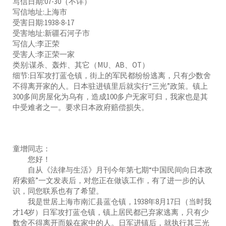
写信日期:07-30（不详）
写信地址:上海市
受害日期:1938-8-17
受害地址:新疆石河子市
写信人:李正荣
受害人:李正荣一家
类别:谋杀、轰炸、其它（MU、AB、OT）
细节:日军攻打蓝仓镇，街上的军民都纷纷逃离，只有少数舍
不得离开家的人。日本驻进镇里后就实行“三光”政策。镇上
300多间房屋化为乌有，造成100多户无家可归，我家也是其
中受难者之一。要求日本政府赔偿损失。
童增同志：
您好！
自从《法律与生活》月刊今年第七期“中国民间向日本政
府索赔”一文发表后，对您正在做该工作，有了进一步的认
识，同您联系也有了希望。
我是世居上海市南汇县蓝仓镇，1938年8月17日（当时我
才14岁）日军攻打蓝仓镇，镇上居民都已弃家逃离，只有少
数舍不得离开而躲在家中的人。日军进镇后，就执行其三光