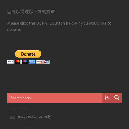
您可以通过以下方式捐赠：
Please click the DONATE button below if you would like to
donate.
Generic filters
Exact matches only
Filter by 分类目录