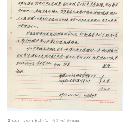
10000cfj_3o5som
其它(OT)
,
谋杀(MU)
,
轰炸(AB)