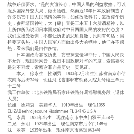
战争赔偿要求。”是的友谊长存，中国人民的利益索赔，可以
服从国家外交大局，做出牺牲。然而近10年日本政府制造了
许多伤害中国人民感情的事件，如修改教科书，篡改侵华历
史，参拜靖国神社，大［肆］宣扬三本五十六所谓精神，以
上所作所为说明日本国政府对中日两国人民的友好的态度？
我们应接受教训，不能让历史的悲剧复辙，民间有句话：扁
担要两头热，中国人民军方面做出多大的牺牲，他们亦不感
热，看来我们是自作多情。
日本国政府篡改历史，妄想抹去侵华罪行，中国人民决
不允许，现国际风云，视日本国政府对华的态度，索赔要求
是刻不容缓，索赔谢罪亦是历史一页见证。
本人 徐永生 性别男 1933年2月出生江苏省南京市估
衣南廊后街24号，现住河北省邯郸市铁路大院九号楼三单元
十二号
我工作单位：北京铁路局石家庄铁路分局邯郸机务段（退休
人员）
长姐 徐莉衷 美籍华人 1919年出生 现住1055
ELIZABeehrd jecoure Kissimmee FL 34746 U.S.A
兄 永昌 1921年出生 现住南京市中央门双王庙58号
二兄 永明 1923年出生 现住南京市后宰门148号
妹 翠英 1935年出生 现住南京市路珈路34号