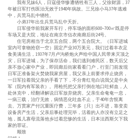
我有兄妹6人，日寇侵华惨遭牺牲有三人，父徐财源，37
年被日军打伤医治无效于1940年病故。三兄徐小马37年逃难
中，兵荒马乱中牺牲。
小弟37年出生兵荒马乱中夭折。
日军侵华前我家开车行，停车场的面积600~700㎡既是停
车场又是大院，地址在南京市估衣南廊后街24号。
住宅房相当于北京五合院，两个五合院大。（日军进城
室内可拿物抢窃一空）固定产业30万美元，我们过着丰衣足
食美满生活，1937年7月卢沟桥炮火声给中国人民带来灭顶之
灾，日军进城，为了保存活命，我们逃到难民区，数天后父
亲不放心家中产业，即回廊后街家看看门户，行至门前发现
日军正准备架火焚烧我家房屋，我父亲上前要求停止烧房，
一日军拉着我父亲的手看了下，不分青红皂白说我父是中央
军（院内有军装衣）。用枪托把父亲打倒在地口吐鲜血，人
处休克中，经翻译解说日军放弃烧房。父亲生命奄奄一息，
一病三载，治疗无效，病情恶化吐血不止，于40年含恨离
去。万贯家产付沉重医疗费，三年多［只］出不进，靠变卖
设备房产生活，父亲后事处理完毕，活着的人亦没有立足之
地，孤儿寡母流落他乡过着悲惨的生活，日本法西斯欠下我
家的罪证。
顺致