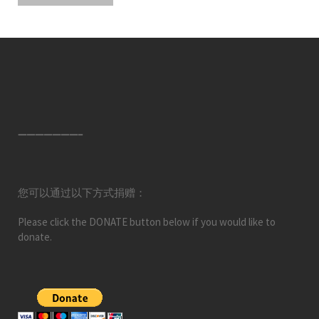
———————–
您可以通过以下方式捐赠：
Please click the DONATE button below if you would like to
donate.