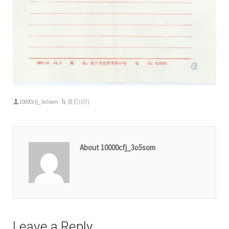
10000cfj_3o5som
其它(OT)
About 10000cfj_3o5som
Leave a Reply