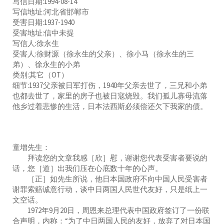
写信日期:1994-08-14
写信地址:河北省邯郸市
受害日期:1937-1940
受害地址:信中未提
写信人:徐永生
受害人:徐财源（徐永生的父亲）、徐小马（徐永生的三
弟）、徐永生的小弟
类别:其它（OT）
细节:1937父亲被日军打伤，1940年父亲去世了，三兄和小弟
也都去世了，家里的房子也被日寇烧毁。我们孤儿寡母流落
他乡过着悲惨的生活，日本法西斯必须偿还欠下我家的债。
童增先生：
拜读您的文章我感［欣］慰，谢谢您代表受害者要说的
话，您［道］出我们压在心底数十年的心声。
［正］如先生所说，他日本国政府不向中国人民受害者
谢罪索赔诚意行动，谈中日两国人民世代友好，只是纸上一
文空话。
1972年9月20日，周恩来总理代表中国政府签订了一份联
合声明，内称：“为了中日两国人民的友好，放弃了对日本国