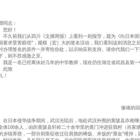
增同志：
您好！
久前我们从四川《文摘周报》上看到一则报导，题为《向日本国讨还
国要求受害赔偿”，规模［宏］大的签名活动，我们看到这则消息之
村办理签名的原件一并寄给你处，以示响应和支持。请你代我们一下
下，则不胜感激之至。
是一名已经离休好几年的中学教师，现在仍住湖北省武昌县第一中学
此致
礼！
惨痛的
日本侵华战争期间，武汉沦陷后，地处武汉外围的黄陂县亦相继失守
全体100余人，由距黄陂县轩岭二十余华里的黄门冲进驻我村（肖家
的乡镇筹措，一部分则靠征收过往肩挑的稀饭、米饭的“厘金”维持