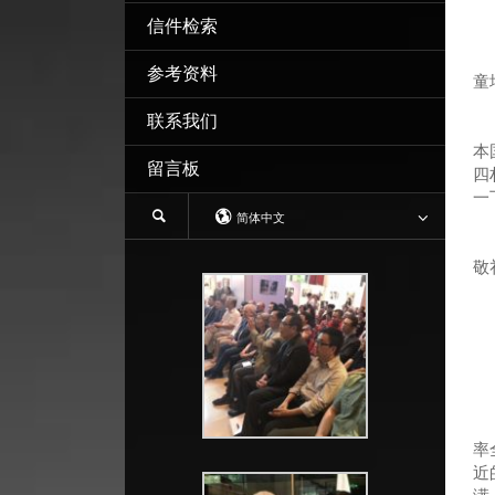
信件检索
参考资料
童
联系我们
不
本
留言板
四
一
简体中文
我
敬
在
率
近