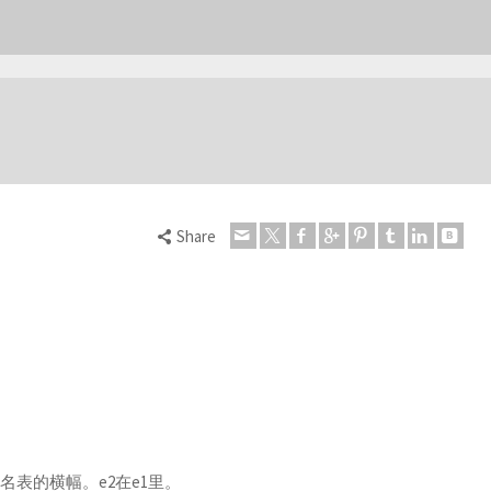
Share
表的横幅。e2在e1里。