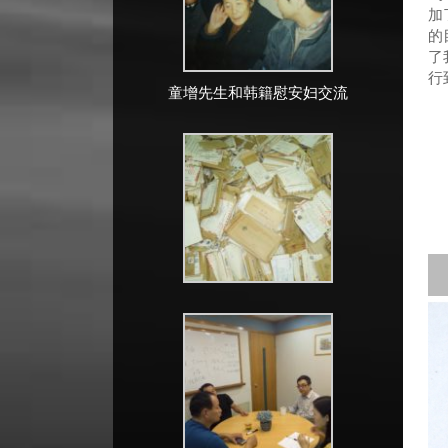
加
的
了
行
童增先生和韩籍慰安妇交流
最