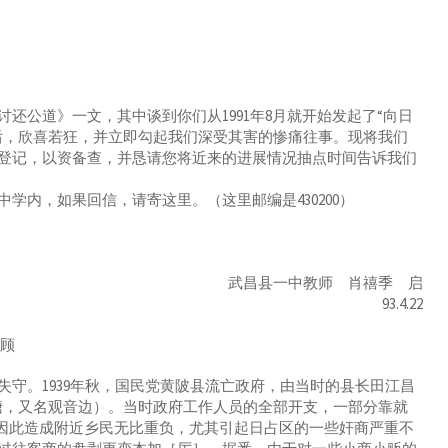
公道》一文，其中谈到你们从1991年8月就开始发起了“向日
后，欣喜若狂，并立即勾起我们深受其害的惨痛往事。现将我们
登记，以资备查，并恳请您将近来的进展情况抽点时间告诉我们
内，如果回信，请寄这里。（这里邮编是430200）
武昌县一中教师 肖禧季 启
93.4.22
回顾
。1939年秋，国民党黄陂县流亡政府，由当时的县长田江昌
塘，又名观音边）。当时政府工作人员的全部开支，一部分靠就
，因此造成附近乡民无比重负，尤其引起日占区的一些奸商严重不