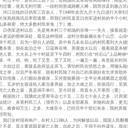
。时过半年，县长田江昌下台，后由国民党军痞张凤梧继任，由是对
剥过重，使其无利可图，一段时间形成路断人稀，因而涉及到敌占区
、河口沿线的日伪军三百余人，于1940年农历九月十九日进行大举
长张凤梧闻讯后率部逃窜，而我们村民直至日伪军进村前的半个小时
山多林密，绝大多数村民幸免［于］难。
伪军进村以后，先是将本村三个稻场的谷堆一一失火，接着就是在
从老远的密林深处，窥见这种现状，这时分散躲藏在各个山峦、山谷
拼个死活，后为一部分人劝阻。其中有几名在后山的村民看到大火烧
遭杀害，倒在血泊之中，日寇将谷堆、房屋放火以后，接着就是杀猪
绝人寰。大火从上午十时延至下午四时，村民们在“对石山”上品树林
猪、牛、鸡、狗，吃了又烹，烹了又吃，一遍又一遍，有意延长时间
劫过后，黄陂县政府远走高飞，害怕村民在愤怒之余，用锄头敲他
抚之举，尔后严冬将至，就有村民除了向自己的亲朋好友乞求资助外
盲目疮痍，人们都自身难保，又何曾能募捐一文半分来就燃眉之急呢
三、五岁的女孩送给人家当童养媳，加之大难之后，疾病流行，至第
死亡人数之最，真是祸不单行。至今回首，简直令人不寒而［栗］。
据统计，我塘此次受害等达七十五，三百七十余人之多，计房屋15
法统计，杀害村民三人（强劳力）以及全部家具、衣物和农具，更无法
元，粮食60万元）之多。大难至今，已经历半个世纪有余，我村房
想而知。
们全村现有86户，在村人口386人，为何解放以后，我国人民翻
？不是。其主要原因是家亡人散，自此之后，不得不向外谋生。现在