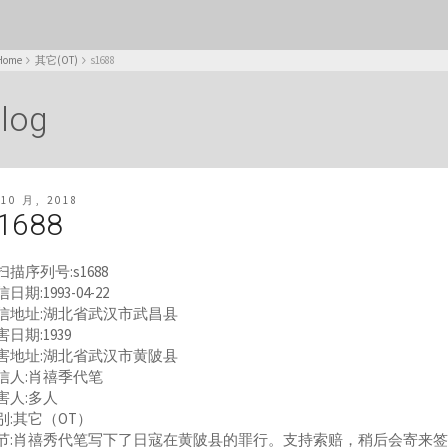
Home
其它(OT)
s1688
log
 10 月, 2018
1688
扫描序列号:s1688
日期:1993-04-22
信地址:湖北省武汉市武昌县
害日期:1939
害地址:湖北省武汉市黄陂县
信人:肖禧季代笔
害人:多人
别:其它（OT）
节:肖禧秀代笔写下了日寇在黄陂县的罪行。支持索赔，稍后会寄来签名