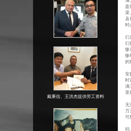
满
盘
渠
县
时
日
们
们
惨
惨
的
大
安
时
满
里
戴秉信、王洪杰提供劳工资料
根
无
万
可
我
吗