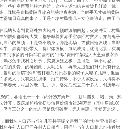
过往客商的盘剥更变本加［厉］。据悉，由于对一些小商小贩的
的一些奸商巨贾的根本利益，这些人遂勾结在黄陂县轩岭、姚
扫荡，目标是直捣黄陂县政府的驻地肖家塘。当时手无寸铁的黄陂
才得知日寇真的来了，于是全塘村民携儿带女仓皇逃走。由于当
我塘从南到北到处放火烧房，顿时浓烟四起，火光冲天，村民
中的群众都嚎啕大哭，都争喊着要赤手空拳回村救火，并与鬼子
到自己的屋顶，于是奋不顾身，奔赴现场，终被日寇发现，当即
宰牛，弄得到处带人、畜尸体纵横，血流成淌，此情此景，实属
中看到很多的日伪军在塘村的“下畈”麦田中架起大火烹煮被宰杀
，竭尽荡平我村之所事，实属疯狂之极，是可忍，孰不可忍。
们的头骨。的确如此，大劫之后，再未见过他们对村民有什么
，当时的所谓“乡绅”曾打着为村民募捐的幌子大喊了几声，但当
？多救人，只有忍饥挨饿，沿门持钵，不少人家没法，只得将不
二年春天，村里的老、壮、少、婴先后死去二十多人，创历年村
6间，谷堆七十一个（约计28万余斤），耕牛四头，猪、狗、鸡
计算，仅房屋和粮食初步估算价值市达240万元（其中房屋180
屋，仍有三分之一的地方仍是残垣破壁，无力重建，其受害之深，
番，而我村人口还与当年几乎持平呢？是我们的计划生育搞得好
我村在外人口已同在村人口相当，同样与当年人口相比也接近增