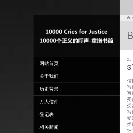
B
21
网站首页
s
关于我们
信
写信
历史背景
写
受
万人信件
受
写
登记表
受
类
相关新闻
细