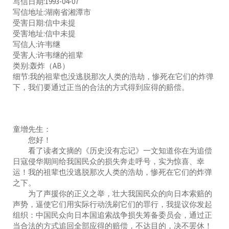
写信日期:1993-04-07
写信地址:湖南省湘潭市
受害日期:信中未提
受害地址:信中未提
写信人:许韦继
受害人:许韦继的祖辈
类别:轰炸（AB）
细节:我的祖辈也没逃脱那次人类的浩劫，惨死在它们的炸弹
下，我们要通过正当的合法的方式得到应得的赔偿。
童增先生：
您好！
看了读者文摘的《历史没有忘记》一文知道你在为追偿
日寇侵华期间给我国民众的损失奔走呼号，实为惊喜、幸
运！我的祖辈也没逃脱那次人类的浩劫，惨死在它们的炸弹
之下。
为了声援你的正义之举，壮大我国民众的向日本索赔的
声势，逼使它们用实际行动洗刷它们的罪行，我提议你发起
组织：中国民众向日本国追索战争损失筹备委员会，通过正
当合法的方式追回全部应得的赔偿，不达目的，决不罢休！