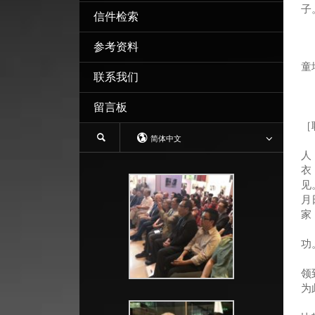
子
信件检索
参考资料
童
联系我们
我
留言板
一
［
简体中文
我
人
衣
见
月
家
4
功
我
领
为
但