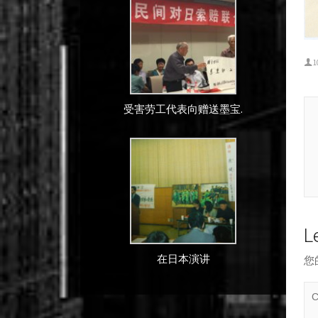
1
受害劳工代表向赠送墨宝.
L
在日本演讲
您