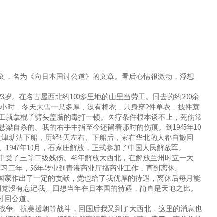
文，名为《向日本国讨公道》的文章。看后心情很激动，浮想
岁。在名古屋西北约100多里地的山里当劳工。同去的约200余
12小时，冬天大雪一尺多厚，没有棉衣，只身穿2件单衣，披件蓑
工就拿棍子劈头盖脑的毒打一顿。医疗条件根本谈不上，死伤常
梁自杀的。我的右手中指至今还留着那时的伤痕。到1945年10
天津塘沽下船，历经5天左右。下船后，家在华北的人都自散回
1947年10月，石家庄解放，正式参加了中国人民解放军。
受了三等二级残伤。49年解放大西北，在解放兰州时立一大
学习三年，56年转业到青海商业厅搞商业工作，直到离休。
为国家作出了一定的贡献，党也给了我优厚的待遇，离休后每月能
到党没有忘记我。回想当年在日本国的待遇，简直是天地之比。
讨回公道。
争、抗美援朝等战斗，回国后我又到了大西北，这里的消息也