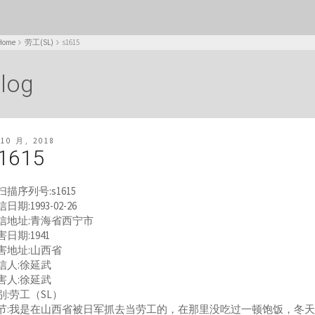
Home
劳工(SL)
s1615
log
 10 月, 2018
1615
扫描序列号:s1615
日期:1993-02-26
信地址:青海省西宁市
害日期:1941
害地址:山西省
信人:徐延武
害人:徐延武
别:劳工（SL）
节:我是在山西省被日军抓去当劳工的，在那里没吃过一顿饱饭，冬