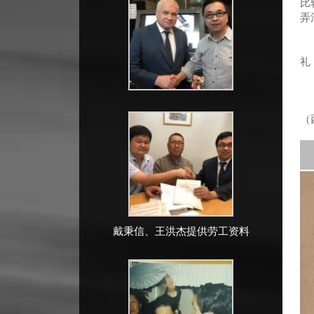
比
弄
来
礼
（
戴秉信、王洪杰提供劳工资料