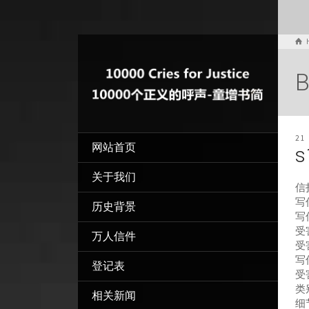
B
21
网站首页
s
关于我们
信
写信
历史背景
写
受
万人信件
受
写
登记表
受
类
相关新闻
细