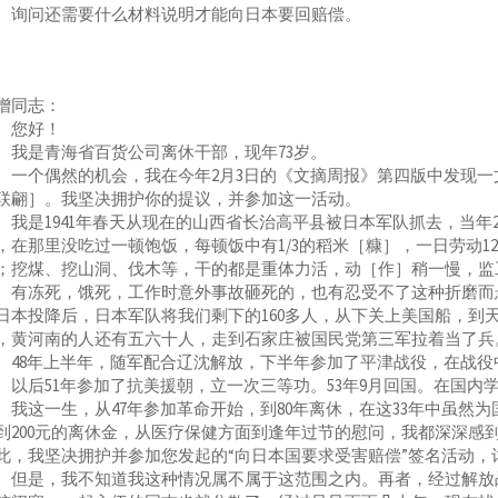
。询问还需要什么材料说明才能向日本要回赔偿。
增同志：
您好！
是青海省百货公司离休干部，现年73岁。
个偶然的机会，我在今年2月3日的《文摘周报》第四版中发现一
联翩］。我坚决拥护你的提议，并参加这一活动。
是1941年春天从现在的山西省长治高平县被日本军队抓去，当年23
，在那里没吃过一顿饱饭，每顿饭中有1/3的稻米［糠］，一日劳动
；挖煤、挖山洞、伐木等，干的都是重体力活，动［作］稍一慢，监
。有冻死，饿死，工作时意外事故砸死的，也有忍受不了这种折磨而悬
日本投降后，日本军队将我们剩下的160多人，从下关上美国船，到
，黄河南的人还有五六十人，走到石家庄被国民党第三军拉着当了兵。
8年上半年，随军配合辽沈解放，下半年参加了平津战役，在战役中
。以后51年参加了抗美援朝，立一次三等功。53年9月回国。在国内
这一生，从47年参加革命开始，到80年离休，在这33年中虽然
到200元的离休金，从医疗保健方面到逢年过节的慰问，我都深深感
此，我坚决拥护并参加您发起的“向日本国要求受害赔偿”签名活动，
是，我不知道我这种情况属不属于这范围之内。再者，经过解放战