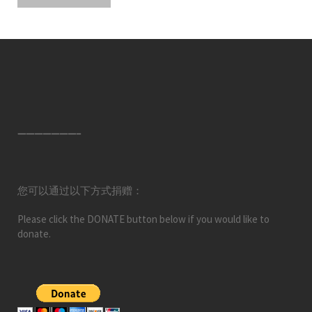
———————–
您可以通过以下方式捐赠：
Please click the DONATE button below if you would like to
donate.