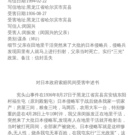
写信日期:1994-02-22
写信地址:黑龙江省哈尔滨市宾县
受害日期:1936-08-27
受害地址:黑龙江省哈尔滨市宾县
写信人:闵国兴
受害人:闵振发（闵国兴的父亲）
类别:谋杀（MU）
细节:父亲在田地里干活突然来了大批的日本侵略兵，侵略兵
发现田里有人就马上进行扫射，父亲当时死亡。实行“三光”
政策。备注：信封丢失
对日本政府索赔民间受害申述书
宪头山事件在1936年8月27日于黑龙江省宾县宾安镇东阳
村福生屯（原刘殿魁屯）日本侵略军于战后烧杀我家一切家
产：房屋三间，粮食三吨，马两匹，农用大车一台，特别惨
重的是在4月28日上午10时许，我父亲闵振发正在地里干活，
突然来了大批日本侵略军,发现有人在地里干活就开枪射击，
当时被打死田间，全部家产被烧光。日本侵略军就是这样惨
杀,无人性，烧杀我屯无辜百姓，在我屯实行“三光政策”，这