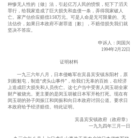
种惨无人性的［做］法，引起亿万人民的愤恨，犯下了滔天
罪行，给我家造成了巨大损失和血债一条，弄得我家破人
亡。家产估价应赔偿3.58万元。可是人命是无可限量的、无
法估价，如果日本政府不谢罪道［歉］，不赔偿损失我们就
坚决不答应。
申诉人：闵国兴
1994年2月22日
证明材料
一九三六年八月，日本侵略军在宾县宾安镇东阳村，原
刘殿魁屯，制造“虎头山事件”，给我们无辜的百姓，在经济
上造成巨大损失和人员伤亡。这七户当中受害人闵玉胡全家
财产被烧光。更主要的是闵玉胡被日本军开枪打死。现在有
闵玉胡的孙子闵振江和闵振和向日本政府讨回公道。要求日
本政府给予经济赔偿。特此证明。
宾县宾安镇政府（政府章）
一九九四年三月一日