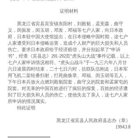
证明材料
黑龙江省宾县宾安镇东阳村，刘殿魁，孟宪森，曲守
义，闵振发，闵玉胡，邓发，邓福等七户人家，向日本政
府，日本驻中国大使馆提出，在日本侵略中国时期，这七户
人家遭受到日本侵略迫害，造成个人财产的巨大损失和人员
伤亡。要求日本政府给于经济赔偿，并分别起草了“申诉
书”，经查《宾县志》291-292页“虎头山大战”事件记载，以上
七户人家申诉情况相符。“虎头山战斗”于一九三六年八月廿
六日凌晨四时结束，二十七日六时，抗联队伍刚走，日本军
用飞机二架轮番扫射，打死曲焕章、邓福、闵玉胡等五人，
下午日本兵放火点燃刘殿魁院套，曲守义的院套和孟家屯的
院套。对无辜的中国百姓进行了疯狂的报复，百姓的经济遭
到了巨大损失和人员的伤亡，使他失去了亲人，这七户人家
所申诉的情况属实。
特此证明
黑龙江省宾县人民政府县志办（章）
1994.3.8