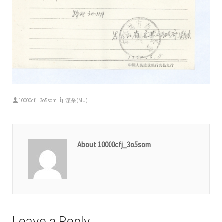
10000cfj_3o5som
谋杀(MU)
About 10000cfj_3o5som
Leave a Reply