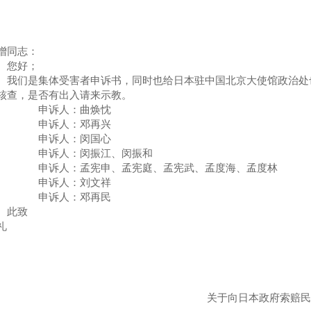
增同志：
您好；
们是集体受害者申诉书，同时也给日本驻中国北京大使馆政治处也
核查，是否有出入请来示教。
申诉人：曲焕忱
申诉人：邓再兴
申诉人：闵国心
申诉人：闵振江、闵振和
诉人：孟宪申、孟宪庭、孟宪武、孟度海、孟度林
申诉人：刘文祥
申诉人：邓再民
此致
礼
关于向日本政府索赔