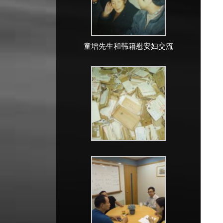
童增先生和韩籍慰安妇交流