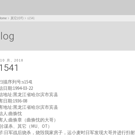
Home
其它(OT)
s1541
log
 10 月, 2018
1541
扫描序列号:s1541
日期:1994-03-22
信地址:黑龙江省哈尔滨市宾县
日期:1936-08
害地址:黑龙江省哈尔滨市宾县
信人:曲焕忱
害人:曲焕章（曲焕忱的大哥）
别:谋杀、其它（MU、OT）
节:日军战后烧杀，烧毁我家房子，运小麦时日军发现大哥并进行扫射