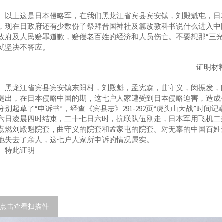
上这是日本侵略军，在我们黑龙江省宾县宾安镇，刘殿魁屯，日本
，现在日政府还有少数份子祭拜晋国神社及篡改教科书说什么进入中
政府及人民赔罪道歉，赔偿老百姓的经济和人员伤亡。不要想那“三
就坚决不答应。
证明材
龙江省宾县宾安镇东阳村，刘殿魁，孟宪森，曲守义，闵振发，闵
提出，在日本侵略中国的期，这七户人家遭受到日本侵略迫害，造成
分别起草了“申诉书”，经查《宾县志》291-292页“虎头山大战”
六日凌晨四时结束，二十七日六时，抗联队伍刚走，日本军用飞机二
点燃刘殿魁院套，曲守义的院套和孟家屯的院套。对无辜的中国百姓
他失去了亲人，这七户人家所申诉的情况属实。
特此证明