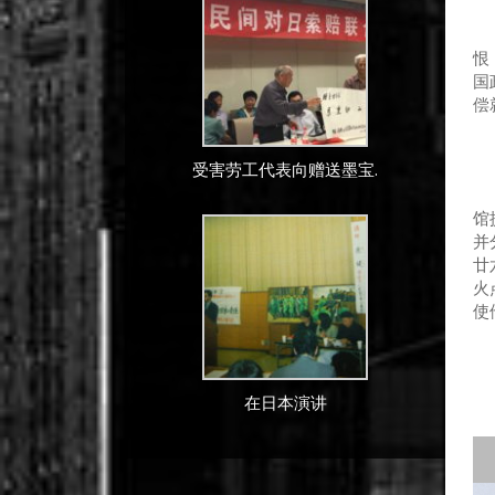
以
恨
国
偿
受害劳工代表向赠送墨宝.
黑
馆
并
廿
火
使
在日本演讲