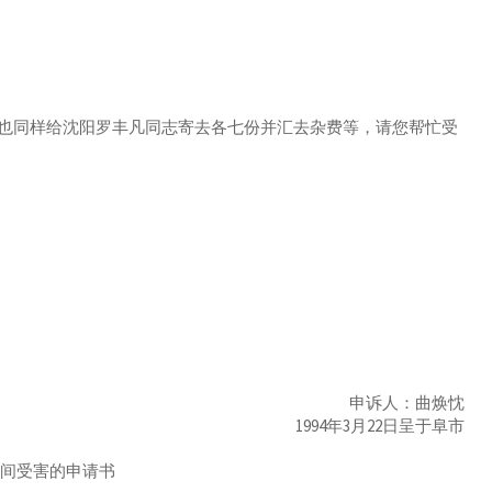
同样给沈阳罗丰凡同志寄去各七份并汇去杂费等，请您帮忙受
申诉人：曲焕忱
1994年3月22日呈于阜市
民间受害的申请书