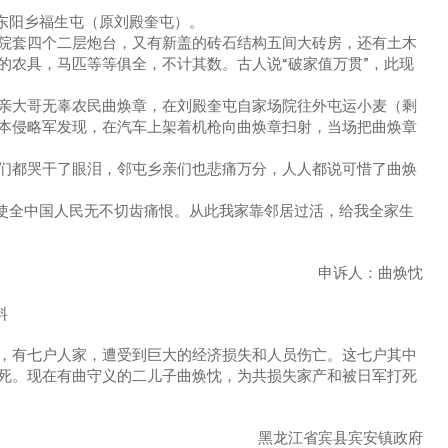
东阳乡福生屯（原刘殿奎屯）。
套四个二层炮台，又有新盖的砖石结构五间大砖房，还有土木
的农具，马匹等等俱全，不计其数。古人说“破家值万贯”，此现
大哥无辜农民曲焕章，在刘殿奎屯自家场院往外屯运小麦（剩
本侵略军发现，在汽车上架着机枪向曲焕章扫射，当场把曲焕章
都哭干了眼泪，邻屯乡亲们也悲痛万分，人人都说可惜了曲焕
使全中国人民无不切齿痛恨。从此我家靠邻居过活，给我全家生
申诉人：曲焕忱
料
有七户人家，遭受到巨大的经济损失和人员伤亡。这七户其中
死。现在有曲守义的二儿子曲焕忱，为共损失家产和被日军打死
黑龙江省宾县宾安镇政府