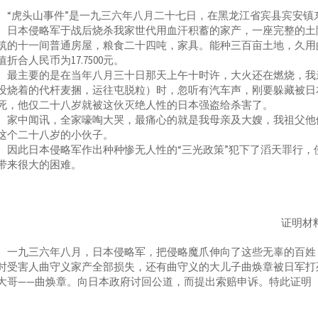
虎头山事件”是一九三六年八月二十七日，在黑龙江省宾县宾安镇
本侵略军于战后烧杀我家世代用血汗积蓄的家产，一座完整的土院
筑的十一间普通房屋，粮食二十四吨，家具。能种三百亩土地，久用
值折合人民币为17.7500元。
主要的是在当年八月三十日那天上午十时许，大火还在燃烧，我亲
没烧着的代杆麦捆，运往屯脱粒）时，忽听有汽车声，刚要躲藏被日
死，他仅二十八岁就被这伙灭绝人性的日本强盗给杀害了。
中闻讯，全家嚎啕大哭，最痛心的就是我母亲及大嫂，我祖父他们
这个二十八岁的小伙子。
此日本侵略军作出种种惨无人性的“三光政策”犯下了滔天罪行，
带来很大的困难。
证明材
九三六年八月，日本侵略军，把侵略魔爪伸向了这些无辜的百姓，
时受害人曲守义家产全部损失，还有曲守义的大儿子曲焕章被日军打
大哥——曲焕章。向日本政府讨回公道，而提出索赔申诉。特此证明