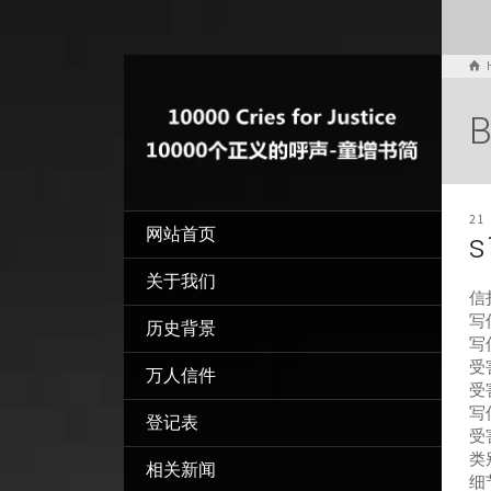
B
21
网站首页
s
关于我们
信
写信
历史背景
写
受害
万人信件
受
写
登记表
受
类
相关新闻
细