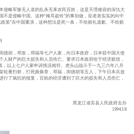
侵略军惨无人道的乱杀无辜农民百姓，这是天理难容的深仇大
国不是侵略中国。这种“掩耳盗铃”的事别做，应老老实实的向中
光政策”在中国重演，这种想法是死一条，不给赔礼道歉。不给赔
料
德胡，邓发，邓福等七户人家，向日本政府，日本驻中国大使
个人财产的巨大损失和人员伤亡。要求日本政府给于经济赔偿，
时间记载，以上七户人家申诉情况相符。虎头山战斗于一九三六年八月
架轮番扫射，打死曲焕章，邓福，闵德胡等五人，下午日本兵放
进行了疯狂的报复，百姓的经济遭到了巨大的损失和人员伤亡，
黑龙江省宾县人民政府去办
1994.3.8