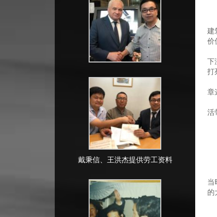
“
日
建
价
最
下
打
家
章
因
活
戴秉信、王洪杰提供劳工资料
一
当
的