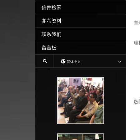
信件检索
参考资料
童
联系我们
我
理
留言板
简体中文
申
敬