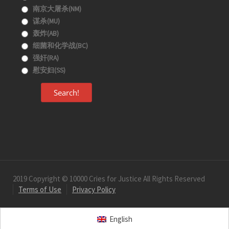
南京大屠杀(NM)
谋杀(MU)
轰炸(AB)
细菌和化学战(BC)
强奸(RA)
慰安妇(SS)
Search!
2019 Copyright © 10000 Cries for Justice All Rights Reserved
Terms of Use
Privacy Policy
English