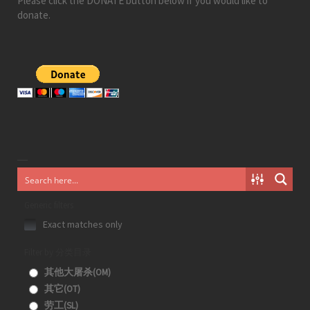
Please click the DONATE button below if you would like to
donate.
Generic filters
Exact matches only
Filter by 分类目录
其他大屠杀(OM)
其它(OT)
劳工(SL)