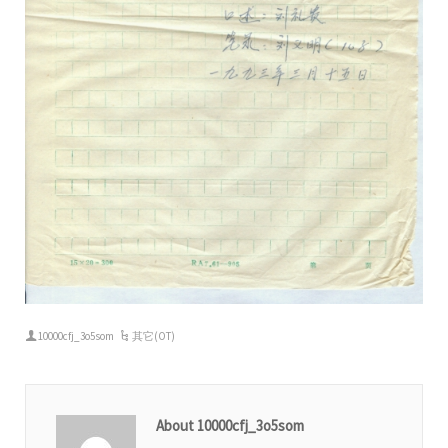
10000cfj_3o5som
其它(OT)
About 10000cfj_3o5som