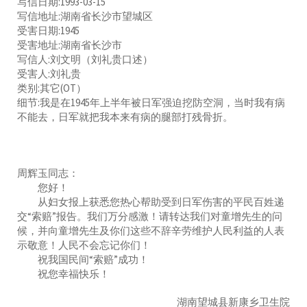
写信日期:1993-03-15
写信地址:湖南省长沙市望城区
受害日期:1945
受害地址:湖南省长沙市
写信人:刘文明（刘礼贵口述）
受害人:刘礼贵
类别:其它(OT）
细节:我是在1945年上半年被日军强迫挖防空洞，当时我有病
不能去，日军就把我本来有病的腿部打残骨折。
周辉玉同志：
您好！
从妇女报上获悉您热心帮助受到日军伤害的平民百姓递
交“索赔”报告。我们万分感激！请转达我们对童增先生的问
候，并向童增先生及你们这些不辞辛劳维护人民利益的人表
示敬意！人民不会忘记你们！
祝我国民间“索赔”成功！
祝您幸福快乐！
湖南望城县新康乡卫生院