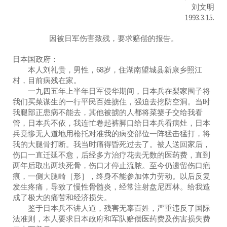
刘文明
1993.3.15.
因被日军伤害致残，要求赔偿的报告。
日本国政府：
本人刘礼贵，男性，68岁，住湖南望城县新康乡照江
村，目前病残在家。
一九四五年上半年日军侵华期间，日本兵在梨家围子将
我们买菜谋生的一行平民百姓掳住，强迫去挖防空洞。当时
我腿部正患病不能去，其他被掳的人都将菜篓子交给我看
管，日本兵不依，我连忙卷起裤脚口给日本兵看病灶，日本
兵竟惨无人道地用枪托对准我的病变部位一阵猛击猛打，将
我的大腿骨打断。我当时痛得昏死过去了。被人送回家后，
伤口一直迁延不愈，后经多方治疗花去无数的医药费，直到
两年后取出两块死骨，伤口才停止流脓。至今仍遗留伤口疤
痕，一侧大腿畸［形］，终身不能参加体力劳动。以后反复
发生疼痛，导致了慢性骨髓炎，经常注射盘尼西林。给我造
成了极大的痛苦和经济损失。
鉴于日本兵不讲人道，残害无辜百姓，严重违反了国际
法准则，本人要求日本政府和军队赔偿医药费及伤害损失费