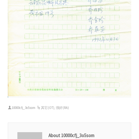
10000cfj_3o5som
其它(OT)
,
强奸(RA)
About 10000cfj_3o5som