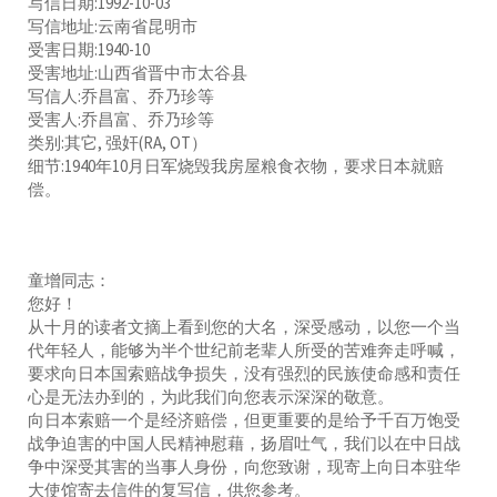
写信日期:1992-10-03
写信地址:云南省昆明市
受害日期:1940-10
受害地址:山西省晋中市太谷县
写信人:乔昌富、乔乃珍等
受害人:乔昌富、乔乃珍等
类别:其它, 强奸(RA, OT）
细节:1940年10月日军烧毁我房屋粮食衣物，要求日本就赔
偿。
童增同志：
您好！
从十月的读者文摘上看到您的大名，深受感动，以您一个当
代年轻人，能够为半个世纪前老辈人所受的苦难奔走呼喊，
要求向日本国索赔战争损失，没有强烈的民族使命感和责任
心是无法办到的，为此我们向您表示深深的敬意。
向日本索赔一个是经济赔偿，但更重要的是给予千百万饱受
战争迫害的中国人民精神慰藉，扬眉吐气，我们以在中日战
争中深受其害的当事人身份，向您致谢，现寄上向日本驻华
大使馆寄去信件的复写信，供您参考。