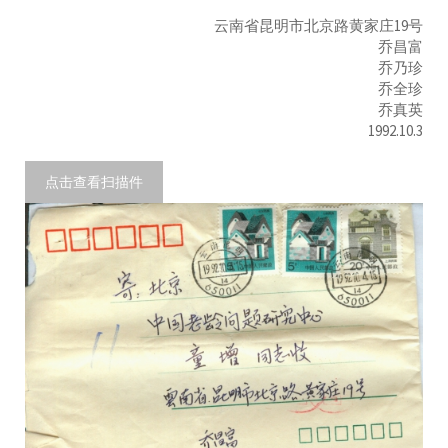
云南省昆明市北京路黄家庄19号
乔昌富
乔乃珍
乔全珍
乔真英
1992.10.3