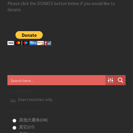
Please click the DONATE button below if you would like to
donate.
Generic filters
Exact matches only
Filter by 分类目录
其他大屠杀(OM)
其它(OT)