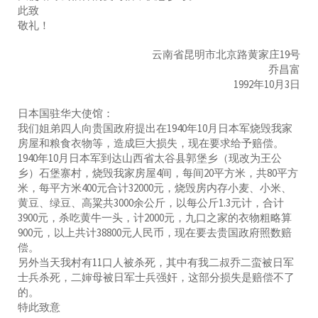
此致
敬礼！
云南省昆明市北京路黄家庄19号
乔昌富
1992年10月3日
日本国驻华大使馆：
我们姐弟四人向贵国政府提出在1940年10月日本军烧毁我家
房屋和粮食衣物等，造成巨大损失，现在要求给予赔偿。
1940年10月日本军到达山西省太谷县郭堡乡（现改为王公
乡）石堡寨村，烧毁我家房屋4间，每间20平方米，共80平方
米，每平方米400元合计32000元，烧毁房内存小麦、小米、
黄豆、绿豆、高粱共3000余公斤，以每公斤1.3元计，合计
3900元，杀吃黄牛一头，计2000元，九口之家的衣物粗略算
900元，以上共计38800元人民币，现在要去贵国政府照数赔
偿。
另外当天我村有11口人被杀死，其中有我二叔乔二蛮被日军
士兵杀死，二婶母被日军士兵强奸，这部分损失是赔偿不了
的。
特此致意