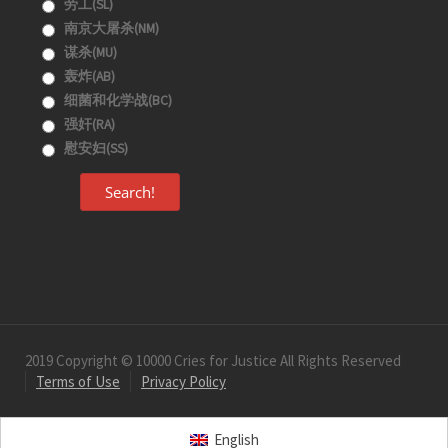
劳工(SL)
南京大屠杀(NM)
谋杀(MU)
轰炸(AB)
细菌和化学战(BC)
强奸(RA)
慰安妇(SS)
Search!
2019 Copyright © 10000 Cries for Justice All Rights Reserved
Terms of Use
Privacy Policy
English