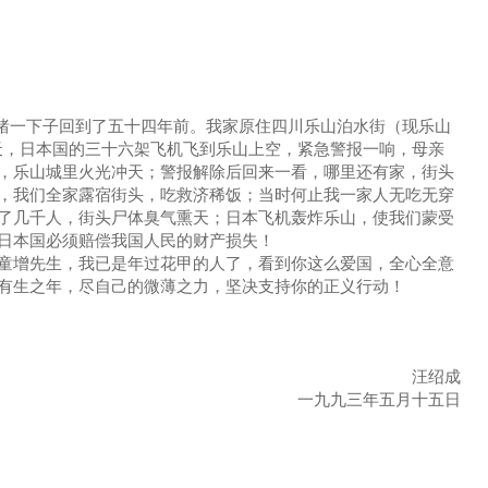
绪一下子回到了五十四年前。我家原住四川乐山泊水街（现乐山
天，日本国的三十六架飞机飞到乐山上空，紧急警报一响，母亲
，乐山城里火光冲天；警报解除后回来一看，哪里还有家，街头
，我们全家露宿街头，吃救济稀饭；当时何止我一家人无吃无穿
了几千人，街头尸体臭气熏天；日本飞机轰炸乐山，使我们蒙受
日本国必须赔偿我国人民的财产损失！
增先生，我已是年过花甲的人了，看到你这么爱国，全心全意
有生之年，尽自己的微薄之力，坚决支持你的正义行动！
汪绍成
一九九三年五月十五日