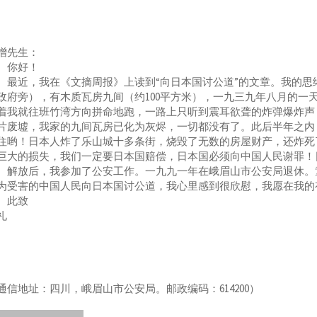
增先生：
你好！
近，我在《文摘周报》上读到“向日本国讨公道”的文章。我的思
政府旁），有木质瓦房九间（约100平方米），一九三九年八月的一
着我就往班竹湾方向拼命地跑，一路上只听到震耳欲聋的炸弹爆炸声
片废墟，我家的九间瓦房已化为灰烬，一切都没有了。此后半年之内
住哟！日本人炸了乐山城十多条街，烧毁了无数的房屋财产，还炸死
巨大的损失，我们一定要日本国赔偿，日本国必须向中国人民谢罪！
放后，我参加了公安工作。一九九一年在峨眉山市公安局退休。童
为受害的中国人民向日本国讨公道，我心里感到很欣慰，我愿在我的
此致
礼
通信地址：四川，峨眉山市公安局。邮政编码：614200）