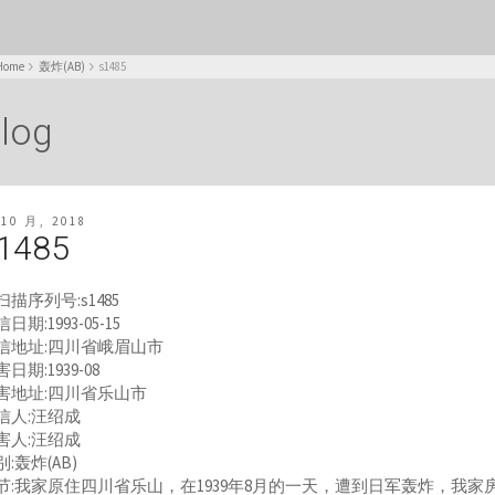
Home
轰炸(AB)
s1485
log
 10 月, 2018
1485
扫描序列号:s1485
日期:1993-05-15
信地址:四川省峨眉山市
日期:1939-08
害地址:四川省乐山市
信人:汪绍成
害人:汪绍成
别:轰炸(AB)
节:我家原住四川省乐山，在1939年8月的一天，遭到日军轰炸，我