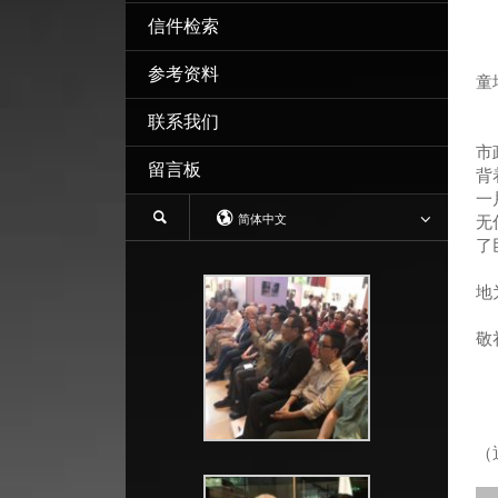
信件检索
参考资料
童
联系我们
最
市
留言板
背
一
简体中文
无
了
解
地
敬
（