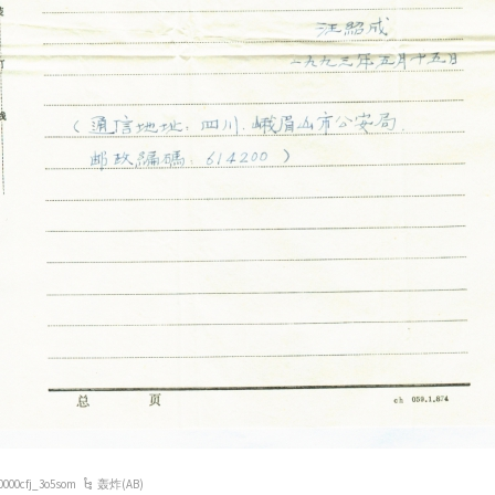
0000cfj_3o5som
轰炸(AB)