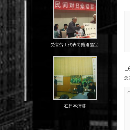
受害劳工代表向赠送墨宝.
L
您
在日本演讲