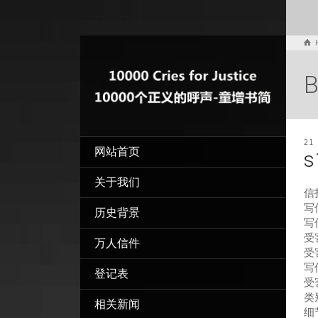
B
21
网站首页
s
关于我们
信
写信
历史背景
写
受害
万人信件
受
写
登记表
受
类
相关新闻
细