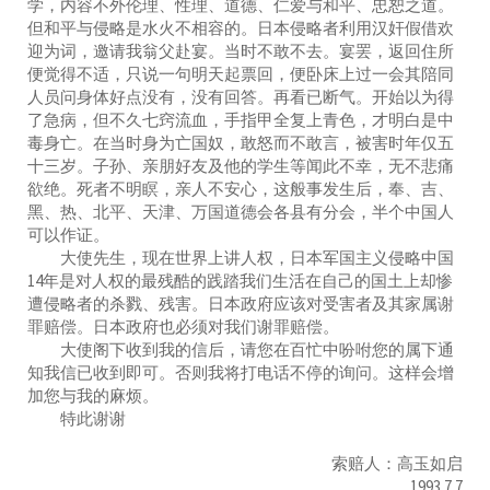
学，内容不外伦理、性理、道德、仁爱与和平、忠恕之道。
但和平与侵略是水火不相容的。日本侵略者利用汉奸假借欢
迎为词，邀请我翁父赴宴。当时不敢不去。宴罢，返回住所
便觉得不适，只说一句明天起票回，便卧床上过一会其陪同
人员问身体好点没有，没有回答。再看已断气。开始以为得
了急病，但不久七窍流血，手指甲全复上青色，才明白是中
毒身亡。在当时身为亡国奴，敢怒而不敢言，被害时年仅五
十三岁。子孙、亲朋好友及他的学生等闻此不幸，无不悲痛
欲绝。死者不明瞑，亲人不安心，这般事发生后，奉、吉、
黑、热、北平、天津、万国道德会各县有分会，半个中国人
可以作证。
大使先生，现在世界上讲人权，日本军国主义侵略中国
14年是对人权的最残酷的践踏我们生活在自己的国土上却惨
遭侵略者的杀戮、残害。日本政府应该对受害者及其家属谢
罪赔偿。日本政府也必须对我们谢罪赔偿。
大使阁下收到我的信后，请您在百忙中吩咐您的属下通
知我信已收到即可。否则我将打电话不停的询问。这样会增
加您与我的麻烦。
特此谢谢
索赔人：高玉如启
1993.7.7