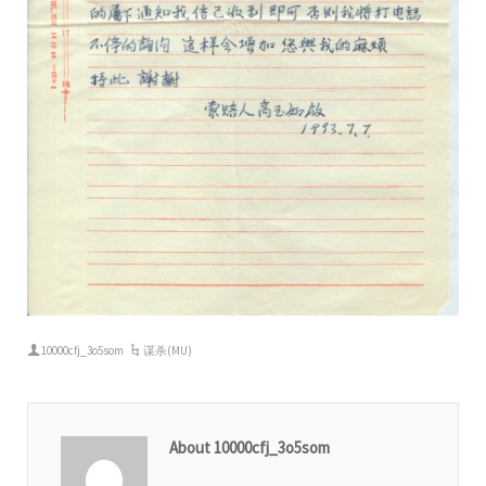
10000cfj_3o5som
谋杀(MU)
About 10000cfj_3o5som