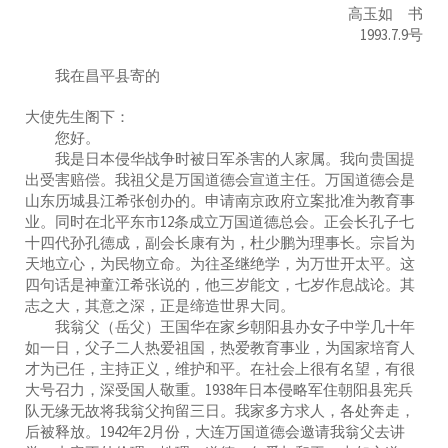
高玉如 书
1993.7.9号
我在昌平县寄的
大使先生阁下：
您好。
我是日本侵华战争时被日军杀害的人家属。我向贵国提
出受害赔偿。我祖父是万国道德会宣道主任。万国道德会是
山东历城县江希张创办的。申请南京政府立案批准为教育事
业。同时在北平东市12条成立万国道德总会。正会长孔子七
十四代孙孔德成，副会长康有为，杜少鹏为理事长。宗旨为
天地立心，为民物立命。为往圣继绝学，为万世开太平。这
四句话是神童江希张说的，他三岁能文，七岁作息战论。其
志之大，其意之深，正是缔造世界大同。
我翁父（岳父）王国华在家乡朝阳县办女子中学几十年
如一日，父子二人热爱祖国，热爱教育事业，为国家培育人
才为已任，主持正义，维护和平。在社会上很有名望，有很
大号召力，深受国人敬重。1938年日本侵略军住朝阳县宪兵
队无缘无故将我翁父拘留三日。我家多方求人，各处奔走，
后被释放。1942年2月份，大连万国道德会邀请我翁父去讲