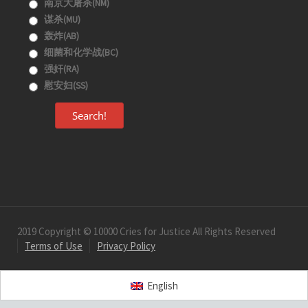
南京大屠杀(NM)
谋杀(MU)
轰炸(AB)
细菌和化学战(BC)
强奸(RA)
慰安妇(SS)
Search!
2019 Copyright © 10000 Cries for Justice All Rights Reserved
Terms of Use
Privacy Policy
English