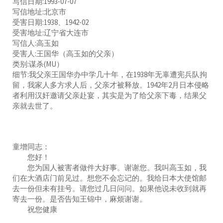
写信日期:1993-07-07
写信地址:北京市
受害日期:1938、1942-02
受害地址:辽宁省大连市
写信人:高玉如
受害人:王国华（高玉如的父亲）
类别:谋杀(MU）
细节:我父亲王国华办中学几十年，在1938年无辜遭宪兵队拘
留，我家人多方求人后，父亲才被释放。1942年2月日本侵略
者利用汉奸邀请父亲赴宴，其实是为了给父亲下毒，结果父
亲就去世了。
童增同志：
您好！
您为国人被害者做件大好事。谢谢您。我叫高玉如，我
们在大酒店门前见过。想您不会忘记的。我给日本大使馆邮
去一份但未有挂号。请您过几日问问。如果他说未收到就再
寄去一份。是否告知王锦中，麻烦谢谢。
祝您健康