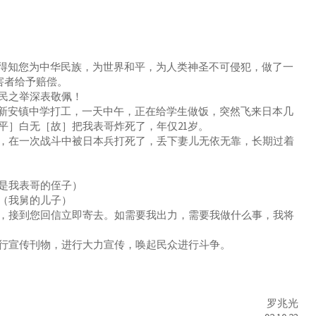
得知您为中华民族，为世界和平，为人类神圣不可侵犯，做了一
害者给予赔偿。
民之举深表敬佩！
新安镇中学打工，一天中午，正在给学生做饭，突然飞来日本几
平］白无［故］把我表哥炸死了，年仅21岁。
在一次战斗中被日本兵打死了，丢下妻儿无依无靠，长期过着
是我表哥的侄子）
（我舅的儿子）
接到您回信立即寄去。如需要我出力，需要我做什么事，我将
宣传刊物，进行大力宣传，唤起民众进行斗争。
罗兆光