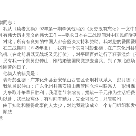
增同志：
从《读者文摘》92年第十期李佩钰写的《历史没有忘记》一文中
具有伟大历史意义的伟大工作——要求日本在二战期间对中国民间受
此，所有有良知的中国人都会坚决支持和赞助。我对您的爱国爱
二战期间（即45年夏），我有一个表哥叫彭亚德，在广东化州县
飞机（在此前后既无战场又无打仗），对平民百姓进行了狂轰滥炸［
有我一个舅舅彭仲山，刚结婚被国民党抓去当兵。到了东北战场，
难困苦的日子。
俩人的籍贯是：
哥彭亚德：广东化州县新安镇山西管区仓垌村联系人 彭月德（
舅舅彭仲山：广东化州县新安镇山西管区仓垌村联系人 彭垪保
争取斗争早日胜利，我愿意节衣缩食，捐献一千元作为生活经费，
力以赴，我已经离休，有时间有精力，完全可胜任，只管吩咐。
于知道和懂得此事的人太少，对此我建议成立一个专门组织和发行
顺致
意