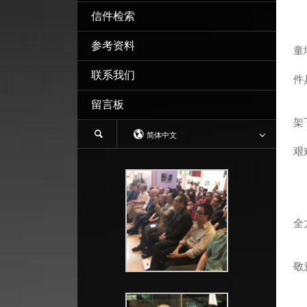
信件检索
参考资料
童
我
联系我们
件
对
留言板
在
架
简体中文
另
艰
他
表
我
为
全
由
敬