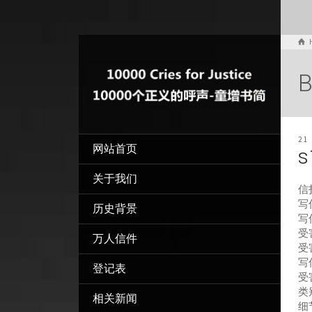
B
21
网站首页
s
关于我们
信
写信
历史背景
写
受
万人信件
受
写
登记表
受
类
相关新闻
细