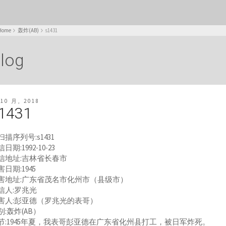
Home
轰炸(AB)
s1431
log
 10 月, 2018
1431
扫描序列号:s1431
日期:1992-10-23
信地址:吉林省长春市
害日期:1945
害地址:广东省茂名市化州市（县级市）
信人:罗兆光
害人:彭亚德（罗兆光的表哥）
别:轰炸(AB）
节:1945年夏，我表哥彭亚德在广东省化州县打工，被日军炸死。