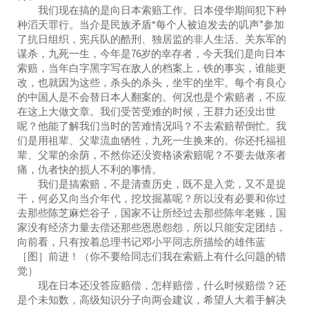
我们现在搞的是向日本索赔工作。日本侵华期间犯下种
种滔天罪行。当介是民族矛盾“每个人被迫发去的叽声”参加
了抗日组织，宪兵队的酷刑、独居监的非人生活、关东军的
谋杀，九死一生，今年是76岁的幸存者，今天我们是向日本
索赔，当年白字黑字写在敌人的档案上，铁的事实，谁能更
改，也就因为这些，杀头的杀头，坐牢的坐牢。每个有良心
的中国人是不会替日本人翻案的。何况也是个索赔者，不应
在这上大做文章。我们受苦受难的时候，王群力还没出世
呢？他能了解我们当时的苦难情况吗？不去索赔帮倒忙。我
们是用祖辈、父辈流血牺牲，九死一生换来的。你还托福祖
辈、父辈的余荫，不然你还没资格谈索赔呢？不要去做亲者
痛，仇者快的损人不利的事情。
我们是搞索赔，不是清查历史，既不是入党，又不是提
干，何必又向当介年代，挖坟掘墓呢？所以没有必要和你过
去那些陈芝麻烂谷子，国家不让所经过去那些陈年老账，国
家没有经济力量去偿还那些恩恩怨怨，所以只能安定团结，
向前看，只有按着总理书记邓小平同志所描绘的雄伟蓝
［图］前进！（你不要给同志们我在索赔上有什么问题的错
觉）
现在日本还没答应赔偿，怎样赔偿，什么时候赔偿？还
是个未知数，高级知识分子向两会建议，希望人大着手解决