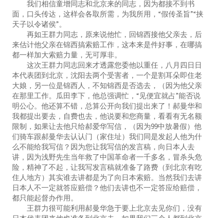
我们相信童增同志和北京来的同志，因为都接不到书
面，口头传达，这样会各取所需，为我所用，“假传圣旨”“挟
天子以令诸侯”。
再如王群力同志，原来说他忙，回锦西接他父亲去，后
来估计他父亲在锦西搞索赔工作，这本来是件好事，在哪搞
都一样加大索赔力量，无可厚非。
这次王群力同志回来才透露您委他以重任，八月四日日
本代表团到北京，沈阳去两个受害者，一个是割耳朵即住老
大娘，另一位是锦西人，不知锦西是否选去，（因为他父亲
在那里工作。瓜田李下，他总强调忙，“见便宜就占”能否说
明公心。他还算不错，总算公开向我们提出来了！郝曼华和
我都提出要去，自费也去，他说要和您商量，看看有无名额
限制，如果让去他只给郝爱华写信，（因为99中放暑假）他
们骑车跟郝曼华去认认门（家住址）我们同是发起人他为什
么不能给我写信？因为您让我写信的发言稿，向日本人去
讲，因为浅野先生当年救了中国革命者一千多名，冒杀头危
险，精神了不起，让我写发言稿就准备了路费（到北京有吃
住人地方）其实谁去讲都是为了向日本索赔。当然我们去讲
日本人不一定就答应赔偿？他们去讲也不一定答应给赔偿，
都只能起督办作用。
王群力很可能利用郝曼华急于要上北京去见你们，没有