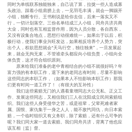
同时为单线联系独能独来，自己说了算，拉拢一些人造成寡
头政治。踩着小组肩膀上去，一见羽毛丰满，就会一脚踢开
小组，独断专行。王书刚说是给你去信，后来一落实又不
行，一切计划落空。三份名单结成三人小组，同舟共济共商
大业，同时也有互相监督作用，因为人员分散，各自西东，
又没有设集合地点，思想行动很难统一，如果出于以后，积
极行动，使我们事业兴旺发达，如果相反培养个人势力，突
出个人，权欲思想就会“天马行空，独往独来”，一旦发展起
来，就会无拘无束，不管谁牵头都应向小组负责，小组向全
体负责，这才符合组织原则。
原来给我们准备的老中青相结合的小组不就很好吗？年
富力强的有本职工作，退下来的老同志有时间，尽量不影响
这些同志的本职工作，（如果本人不怕影响本职工作）那我
们更有时间一道工作了！（有很大的互补性）
我们这些索赔无门的人遇着童增同志大公无私、正义工
作、发展这些同志，又相信我们三人在沈阳成立民间索赔组
织。我们这些人身受侵华之苦，或是祖辈，父辈死难者家
属、国恨、家仇集于一身之人人，能不敌忾同仇，向日本索
赔，一个临时组织又有义务职，除了索赔，还有什么可争的
呢？我们同大家一道去索赔。我们同舟共济，背离了他也应
该互相［监］督。