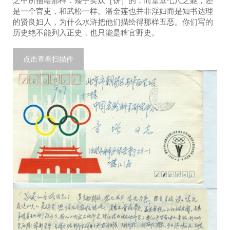
之中所描绘那样：矮子卖炊［饼］的，而堂堂七尺之躯，还
是一个官吏，和武松一样。潘金莲也并非淫妇而是知书达理
的贤良妇人，为什么水浒把他们描绘得那样丑恶。你们写的
历史绝不能列入正史，也只能是稗官野史。