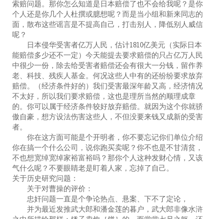
索赔问题。那你怎么知道是日本赔偿了也不会给我呢？是你
个人还是你几个人杜撰或臆想呢？而是当小组和新来同志的
面，散布这些谣言是不提高自己，打击别人，降低别人威信
呢？
日本侵华受害者亿万人民，估计1810亿美元（实际日本
能赔偿多少还不一定）今天能提去要求赔偿的只占亿万人民
中很少一份，除去给受害者赔偿还会有很大一分钱，留作养
老、科技、残疾人基金。何况这些人中有的还纷纷要求放弃
赔偿。（经济条件好的）我们受害最深年龄又高，经济情况
不太好，所以我们要求赔偿，这也是理所当然的顺理成章
的。你可以属于经济条件较好放弃赔偿。就因为这个你就骄
傲自豪，想方设法伤害这些人，不但没要来钱又成新的受害
者。
你在这方面可能是个开明者，你不要忘记你们单位介绍
你在搞一个什么公司，说你跑买卖呢？你不也是不甘清贫，
不也想宽绰宽绰家裕富裕吗？那你个人这种发财心情，又该
气什么呢？不要眼睛老是盯着人家，忘掉了自己。
关于历史研究问题：
关于对曹操的评价：
忠奸问题一直是个争论热点、悬案、下不了定论，
并为最近发推武大郎和潘金莲的暮户，武大郎非像水浒