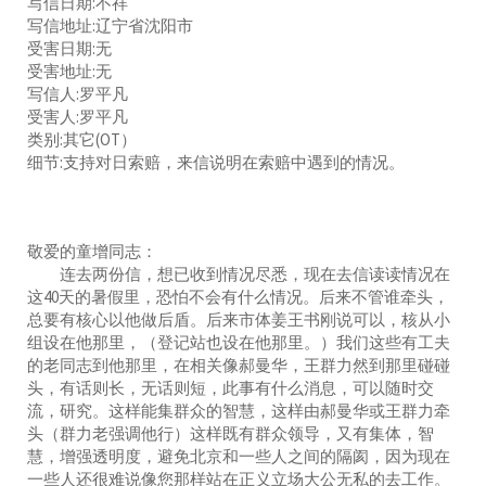
写信日期:不祥
写信地址:辽宁省沈阳市
受害日期:无
受害地址:无
写信人:罗平凡
受害人:罗平凡
类别:其它(OT）
细节:支持对日索赔，来信说明在索赔中遇到的情况。
敬爱的童增同志：
连去两份信，想已收到情况尽悉，现在去信读读情况在
这40天的暑假里，恐怕不会有什么情况。后来不管谁牵头，
总要有核心以他做后盾。后来市体姜王书刚说可以，核从小
组设在他那里，（登记站也设在他那里。）我们这些有工夫
的老同志到他那里，在相关像郝曼华，王群力然到那里碰碰
头，有话则长，无话则短，此事有什么消息，可以随时交
流，研究。这样能集群众的智慧，这样由郝曼华或王群力牵
头（群力老强调他行）这样既有群众领导，又有集体，智
慧，增强透明度，避免北京和一些人之间的隔阂，因为现在
一些人还很难说像您那样站在正义立场大公无私的去工作。