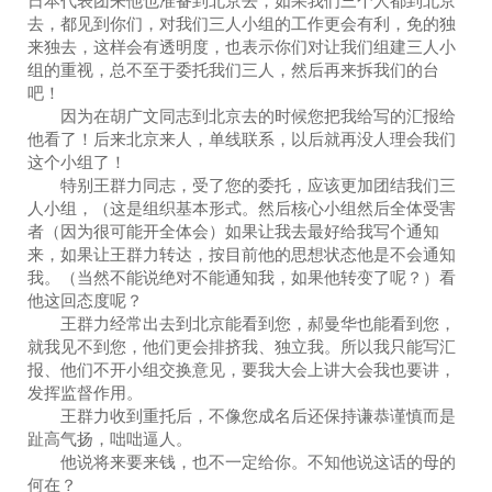
日本代表团来他也准备到北京去，如果我们三个人都到北京
去，都见到你们，对我们三人小组的工作更会有利，免的独
来独去，这样会有透明度，也表示你们对让我们组建三人小
组的重视，总不至于委托我们三人，然后再来拆我们的台
吧！
因为在胡广文同志到北京去的时候您把我给写的汇报给
他看了！后来北京来人，单线联系，以后就再没人理会我们
这个小组了！
特别王群力同志，受了您的委托，应该更加团结我们三
人小组，（这是组织基本形式。然后核心小组然后全体受害
者（因为很可能开全体会）如果让我去最好给我写个通知
来，如果让王群力转达，按目前他的思想状态他是不会通知
我。（当然不能说绝对不能通知我，如果他转变了呢？）看
他这回态度呢？
王群力经常出去到北京能看到您，郝曼华也能看到您，
就我见不到您，他们更会排挤我、独立我。所以我只能写汇
报、他们不开小组交换意见，要我大会上讲大会我也要讲，
发挥监督作用。
王群力收到重托后，不像您成名后还保持谦恭谨慎而是
趾高气扬，咄咄逼人。
他说将来要来钱，也不一定给你。不知他说这话的母的
何在？