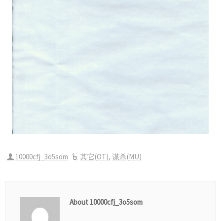
10000cfj_3o5som
其它(OT)
,
谋杀(MU)
About 10000cfj_3o5som