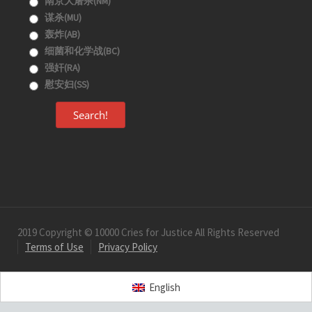
南京大屠杀(NM)
谋杀(MU)
轰炸(AB)
细菌和化学战(BC)
强奸(RA)
慰安妇(SS)
Search!
2019 Copyright © 10000 Cries for Justice All Rights Reserved
Terms of Use
Privacy Policy
English