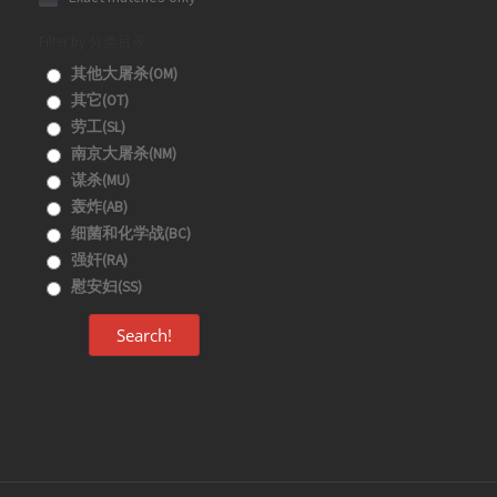
Filter by 分类目录
其他大屠杀(OM)
其它(OT)
劳工(SL)
南京大屠杀(NM)
谋杀(MU)
轰炸(AB)
细菌和化学战(BC)
强奸(RA)
慰安妇(SS)
Search!