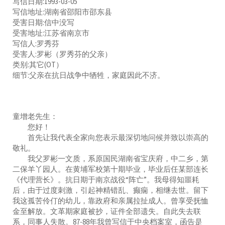
写信日期:1993-03-05
写信地址:湖南省邵阳市邵东县
受害日期:信中没写
受害地址:江苏省南京市
写信人:罗秀芬
受害人:罗彬（罗秀芬的父亲）
类别:其它(OT）
细节:父亲在抗日战争中牺牲，家庭因此不济。
童增老先生：
您好！
首先让我代表全家向您表示最深切地问候并致以崇高的
敬礼。
我父罗彬一文质，系原国民湖南省宝庆府，中二乡，第
二保羊丫园人。在黄埔军校第十期毕业，毕业后任某部连长
《代理营长》。抗日期于南京战役“阵亡”。我母得知噩耗
后，由于过度刺激，引起神精错乱、癫痫，相继去世。留下
我这孤苦伶仃的幼儿，靠政府和亲属拉扯成人。曾享受抚恤
金至解放。文革期家庭被抄，证件全部遗失。自此失去联
系，同事人失散。87-88年我曾写信于中央档案室，函告是