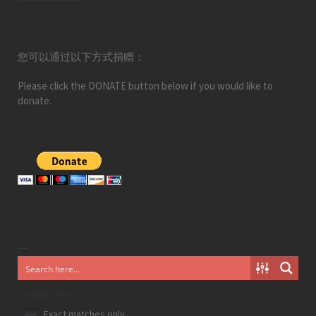
您可以通过以下方式捐赠：
Please click the DONATE button below if you would like to
donate.
Generic filters
Exact matches only