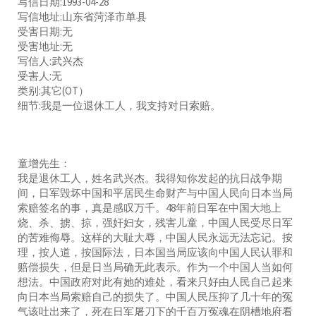
写信日期:1993-04-28
写信地址:山东省菏泽市单县
受害日期:无
受害地址:无
写信人:武兴杰
受害人:无
类别:其它(OT）
细节:我是一位退休工人，我支持对日索赔。
童增先生：
我是退休工人，姓名武兴杰。我得知你发起的抗日战争期
间，日军毁坏中国和平居民生命财产与中国人民向日本当局
索赔签名的事，真是感叹万千。48年前日军在中国大地上
烧、杀、掳、掠，强奸妇女，残害儿童，中国人民受尽日军
的苦难侮辱。这样的大耻大辱，中国人民永远无法忘记。按
理，按人道，按国际法，日本国当局应该向中国人民认罪和
赔偿损失，但是日当局确无此表示。作为一个中国人当如何
想法。中国政府对此有她的难处，看来只好由人民自己起来
向日本当局索赔自己的损失了。中国人民压抑了几十年的冤
气该吐出来了，死在日军屠刀下的千百万冤魂在阴槽地府看