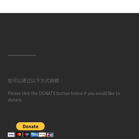
———————–
您可以通过以下方式捐赠：
Please click the DONATE button below if you would like to
donate.