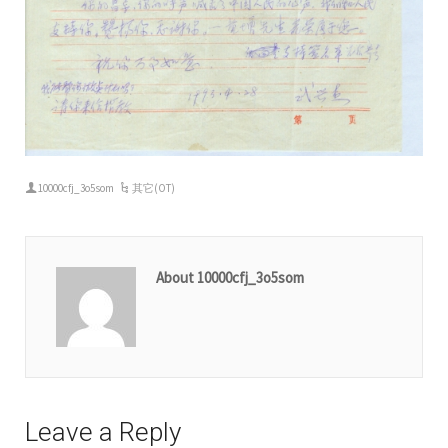
10000cfj_3o5som
其它(OT)
About 10000cfj_3o5som
Leave a Reply