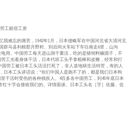
书
国劳工赔偿工资
难忘的痛苦，1942年1月，日本侵略军在中国河北省大清河北
国群马县利根郡月野村。到后间火车站下车往南走6里，山沟
发电用。中国劳工每天进山洞干重活，吃的是猪饲料糠团子，不
国劳工光着身体干活，日本代班工头手拿棍棒和皮鞭，经常和打
多中国劳工被日本工头活活打死了，非人道地狱生活特苦，有的人
，日本工头讲话说：“你们中国人是跑不了的，都是我们日本狗
里干活时受伤的各种残疾人。4百多名中国劳工，到45年底日本
青岛市红十字会接收我们的。详情面谈。日本工头名［字］佐藤、佐