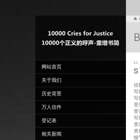
B
21
网站首页
s
关于我们
信
写信
历史背景
写
受害
万人信件
受
写
登记表
受
类
相关新闻
细