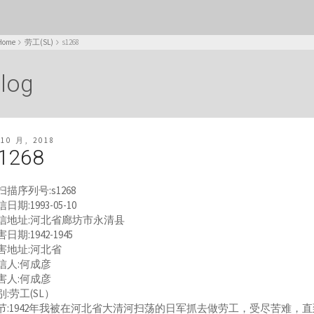
Home
劳工(SL)
s1268
log
 10 月, 2018
1268
扫描序列号:s1268
日期:1993-05-10
信地址:河北省廊坊市永清县
日期:1942-1945
害地址:河北省
信人:何成彦
害人:何成彦
别:劳工(SL）
节:1942年我被在河北省大清河扫荡的日军抓去做劳工，受尽苦难，直到