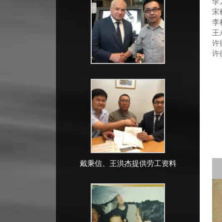
李
宋
李
王
许
许
戴秉信、王洪杰提供劳工资料