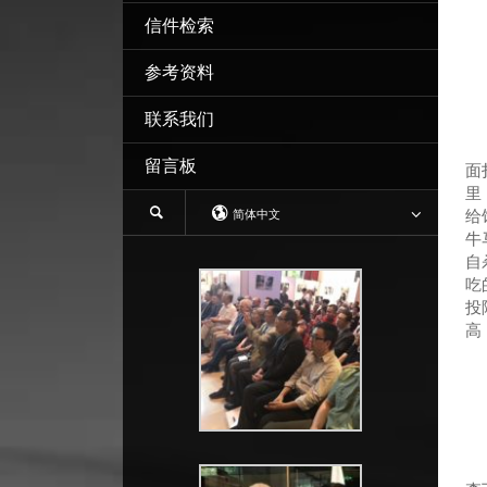
信件检索
参考资料
联系我们
中
留言板
面
里
给
简体中文
牛
自
吃
投
高
我
1
2
3
共
证