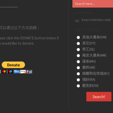
——————–
Generic filters
Exact matches only
可以通过以下方式捐赠：
Filter by 分类目录
其他大屠杀(OM)
ase click the DONATE button below if
 would like to donate.
其它(OT)
劳工(SL)
南京大屠杀(NM)
谋杀(MU)
轰炸(AB)
细菌和化学战(BC)
强奸(RA)
慰安妇(SS)
Search!