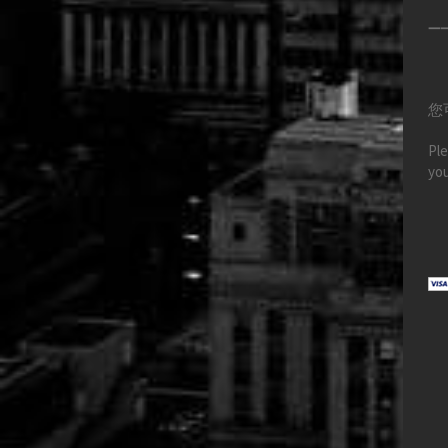
—
您
Ple
you