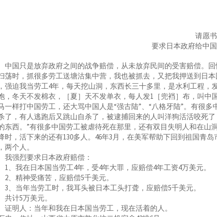
请愿
要求日本政府给中
国只是放弃政府之间的战争赔偿，从未放弃民间的受害赔偿。回忆我
扫荡时，抓很多劳工送塘沽集中营，我也被抓去，又把我押送到日本
，强迫我当劳工4年，每天挖山洞，东西长三十多里，是水利工程，
饱，冬天不发棉衣，［夏］天不发单衣，每人发1［兜裆］布，叫中
马一样打中国劳工，还大骂中国人是“强古陆”、“八格牙陆”。有很
杀了，有人逃跑后又跳山自杀了，被逮捕回来的人叫洋狗活活咬死了
的东西。”有很多中国劳工被虐待死在那里，还有双目失明人和在山洞
降时，活下来的还有130多人。46年3月，在美军帮助下回到祖国
，两个人。
强烈要求日本政府赔偿：
、我在日本国当劳工4年，受4年大罪，应赔偿4年工资4万美元。
、精神受痛苦，应赔偿5千美元。
、当年当劳工时，我耳头被日本工头打聋，应赔偿5千美元。
计5万美元。
明人：当年和我在日本国当劳工，现在活着的人。