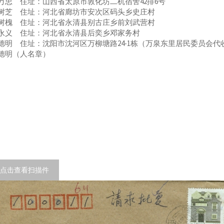
万忠 住址：山西省太原市敦化坊二机宿舍42排6号
树芝 住址：河北省廊坊市安次区码头乡史庄村
树槐 住址：河北省永清县别古庄乡前刘武营村
永义 住址：河北省永清县后奕乡邓家务村
德明 住址：沈阳市沈河区万柳塘路24-1栋（万泉东里居民委员会代
德明（人名章）