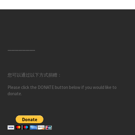
———————–
您可以通过以下方式捐赠：
Please click the DONATE button below if you would like to
donate.