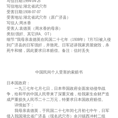
写信日期:1994-04-25
写信地址:湖北省武穴市
受害日期:1938-07-07
受害地址:湖北省武穴市（原广济县）
写信人:周水香
受害人:袁德英（周水香的母亲）
类别:强奸、其它(RA、OT）
细节:”我母亲袁德英在民国二十七年（1938年）7月7日被入侵
到广济县的日军强奸，并致死。日军还讲我家房屋烧毁，杀
死牛和猪，因此要求日本赔偿。备注：信封丢失
中国民间个人受害的索赔书
日本国政府：
一九三七年七月七日，日本帝国政府全面发动侵华战
争，给和平的中国人民带来了深重灾难，给我家生命财产造
成严重损失人民币二十二万元，特要求日本国政府赔偿。
详情如下：
我母亲袁德英，于民国二十七年闰七月初七中午，日军
侵入我国湖北省广济县（现名武穴市）余川镇西冲村二组