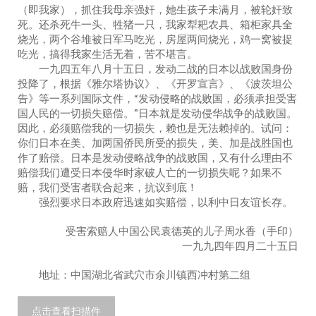
（即我家），抓住我母亲强奸，她生孩子未满月，被轮奸致
死。还杀死牛一头、牲猪一只，我家犁耙农具、箱柜家具全
烧光，两个谷堆被日军马吃光，房屋两间烧光，鸡一窝被捉
吃光，搞得我家生活无着，苦不堪言。
一九四五年八月十五日，发动二战的日本以战败国身份
投降了，根据《雅尔塔协议》、《开罗宣言》、《波茨坦公
告》等一系列国际文件，“发动侵略的战败国，必须承担受害
国人民的一切损失赔偿。”日本就是发动侵华战争的战败国。
因此，必须赔偿我的一切损失，赖也是无法赖掉的。试问：
你们日本在美、加两国侨民所受的损失，美、加是战胜国也
作了赔偿。日本是发动侵略战争的战败国，又有什么理由不
赔偿我们遭受日本侵华时家破人亡的一切损失呢？如果不
赔，我们受害者联合起来，抗议到底！
强烈要求日本政府迅速如实赔偿，以利中日友谊长存。
受害索赔人中国公民袁德英的儿子周水香（手印）
一九九四年四月二十五日
地址：中国湖北省武穴市余川镇西冲村第二组