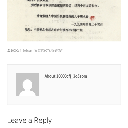
10000cfj_3o5som
其它(OT)
,
强奸(RA)
About 10000cfj_3o5som
Leave a Reply