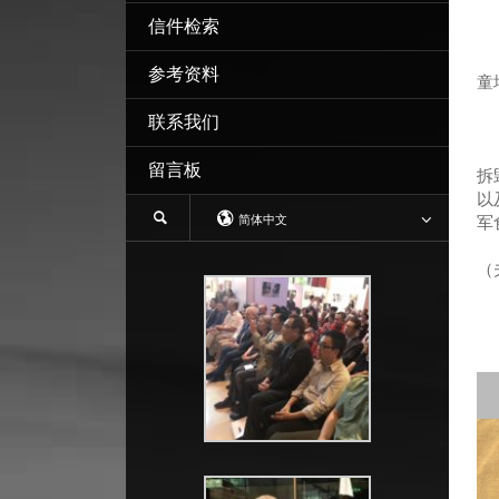
信件检索
参考资料
童
联系我们
我
家
留言板
拆
以
简体中文
军
胜
（