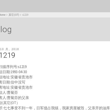
Home
其它(OT)
s1219
log
 10 月, 2018
1219
扫描序列号:s1219
日期:1993-04-30
信地址:安徽省贵池市
害日期:信中没写
害地址:安徽省贵池市
信人:曹菊芬
害人:曹菊芬的父亲
别:其它(OT）
节:七七事变不到一年，日军侵占我镇，我家房屋被毁，父亲开的油