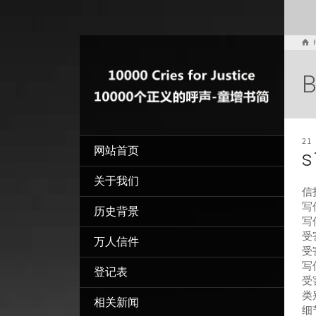
B
21
网站首页
s
关于我们
信
写信
历史背景
写
受
万人信件
受
写
登记表
受
类
相关新闻
细