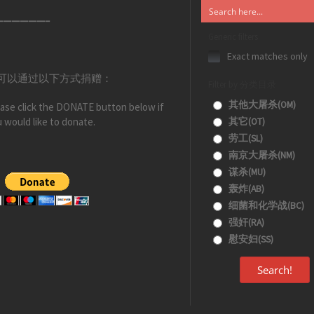
——————–
Generic filters
Exact matches only
可以通过以下方式捐赠：
Filter by 分类目录
其他大屠杀(OM)
ase click the DONATE button below if
 would like to donate.
其它(OT)
劳工(SL)
南京大屠杀(NM)
谋杀(MU)
轰炸(AB)
细菌和化学战(BC)
强奸(RA)
慰安妇(SS)
Search!