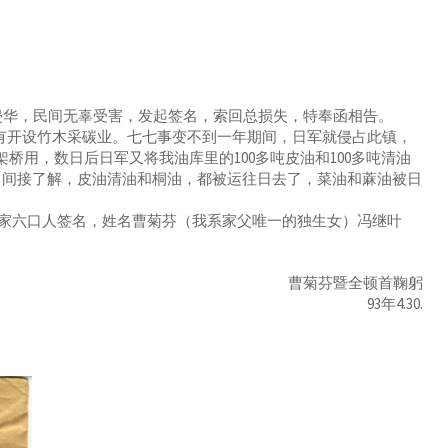
侵华，民间无辜受害，发起签名，索回总损失，特奉函相告。
期有开设竹木采碳业。七七事变不到一年期间，日军就侵占此镇，
架桥用，数日后日军又将我油库里的100多吨皮油和100多吨清油
作了间接了解，皮油清油和桐油，都被运往日去了，菜油和蔴油被日
六口人签名，姓名曹菊芬（我系家父唯一的独生女）冯继叶
曹菊芬暨全顿首鞠躬
93年4.30.