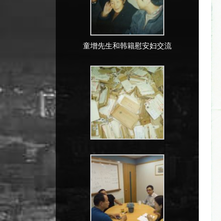
童增先生和韩籍慰安妇交流