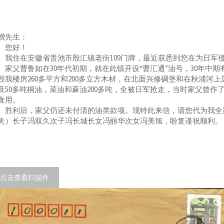
增先生：
您好！
住在安徽省贵池市殷汇镇老街109门牌，最近获悉到您在为日军
父曹鲁如在30年代初期，就在此镇开设“曹汇通”油号，30年中
毁我楼房260多平方和200多立方木材，在北面兴修碉堡和在秋浦河上
及50多吨桐油，菜油和蔴油200多吨，全被日军抢走，当时家父曾
食用。
利后，家父仍还未付清的油类款项。现特此来信，请您代为我全家
夫）长子冯双久次子冯长城长女冯丽华次女冯美旭，盼复谨祝顺利。