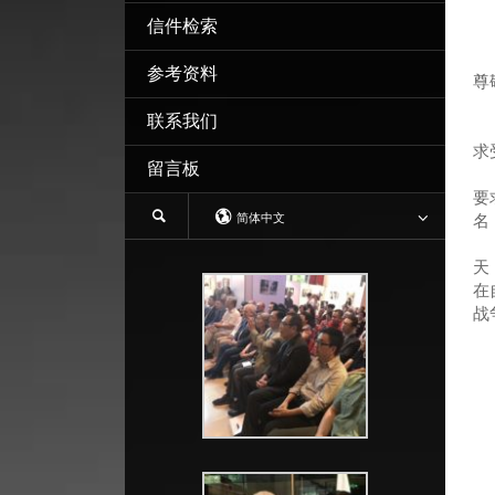
信件检索
参考资料
尊
联系我们
由
求
留言板
我
要
简体中文
名
关
天
在
战
我
一
二
三
总
上
搁