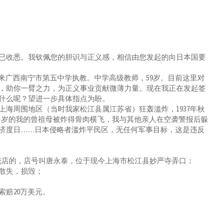
收悉。我钦佩您的胆识与正义感，相信由您发起的向日本国要
广西南宁市第五中学执教。中学高级教师，59岁。目前这里对
，助你一臂之力，为正义事业贡献微薄力量。现在我正在发起签
什么呢？望进一步具体指点为盼。
周围地区（当时我家松江县属江苏省）狂轰滥炸，1937年秋
0多岁的我的曾祖母被炸得骨肉横飞，我与其他亲人在空袭警报后躲
济度日……日本侵略者滥炸平民区，无任何军事目标，这是违反
花店的，店号叫唐永泰，位于现今上海市松江县妙严寺弄口；
散失，损毁；
赔20万美元。