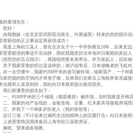
敬的童增先生：
您好！
我胞妹（在北京宣武医院当医生，叫唐诚英）转来的您的指示信已
受害赔偿的正义事业定将获得成功！
是上海松江县人，曾在北京女子十一中学执教近10年，后来支边来
求受害赔偿的事还不见动静，因此我愿意担当本地对日索赔的发起人
（按照您的五点指示），再陆续把签名表寄去。作为发起人，还应做
于我家受害的经过是这样的：淞沪战争后，日本侵略者的飞机对上海
，在一次空袭中，我家约300平米的老宅被炸塌，倾家荡产，一个8
自家挖掘的防空洞内才幸免于难，后来我们全家去上海租界靠亲戚接
争法规和人道原则的，因此向日本政府提出赔偿损失。
们家遭受的损失如下：
、约300平米的三个铺面（都是楼房）被炸塌，当时我家是开棉
、我家的动产会现款，金银首饰、古董、红木家具等随着房塌而
、炸死了一个80多岁的老人（我的曾祖母）。
计三项（不计后来过难民生活的精神上的沉重打击）向日本政府索
述受害情况我准备回上海市松江县取旁证。
笔。望来函多指教。