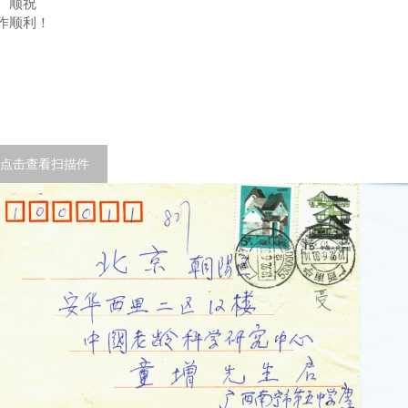
顺祝
作顺利！