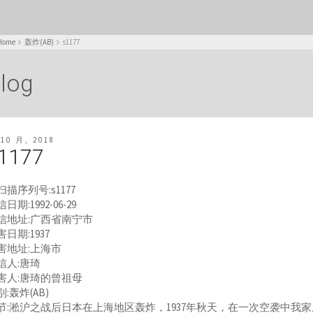
Home
轰炸(AB)
s1177
log
 10 月, 2018
1177
扫描序列号:s1177
日期:1992-06-29
信地址:广西省南宁市
害日期:1937
害地址:上海市
信人:唐琦
害人:唐琦的曾祖母
别:轰炸(AB)
节:淞沪之战后日本在上海地区轰炸，1937年秋天，在一次空袭中我