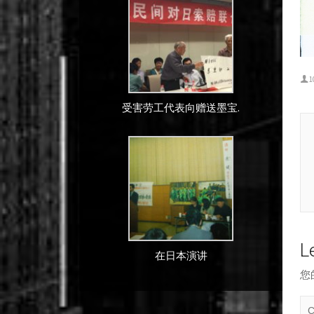
1
受害劳工代表向赠送墨宝.
L
在日本演讲
您