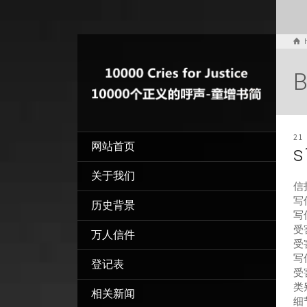
B
21
网站首页
s
关于我们
信
写信
历史背景
写
受
万人信件
受
写
登记表
受
类
相关新闻
细