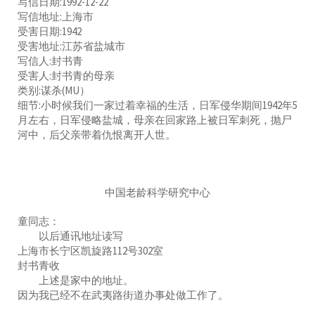
写信日期:1992-12-22
写信地址:上海市
受害日期:1942
受害地址:江苏省盐城市
写信人:封书青
受害人:封书青的母亲
类别:谋杀(MU）
细节:小时候我们一家过着幸福的生活，日军侵华期间1942年5
月左右，日军侵略盐城，母亲在回家路上被日军刺死，抛尸
河中，后父亲带着仇恨离开人世。
中国老龄科学研究中心
童同志：
以后通讯地址读写
上海市长宁区凯旋路112号302室
封书青收
上述是家中的地址。
因为我已经不在武夷路街道办事处做工作了。