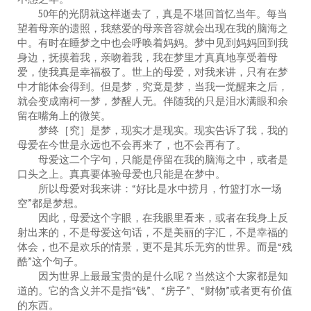
50年的光阴就这样逝去了，真是不堪回首忆当年。每当
望着母亲的遗照，我慈爱的母亲音容就会出现在我的脑海之
中。有时在睡梦之中也会呼唤着妈妈。梦中见到妈妈回到我
身边，抚摸着我，亲吻着我，我在梦里才真真地享受着母
爱，使我真是幸福极了。世上的母爱，对我来讲，只有在梦
中才能体会得到。但是梦，究竟是梦，当我一觉醒来之后，
就会变成南柯一梦，梦醒人无。伴随我的只是泪水满眼和余
留在嘴角上的微笑。
梦终［究］是梦，现实才是现实。现实告诉了我，我的
母爱在今世是永远也不会再来了，也不会再有了。
母爱这二个字句，只能是停留在我的脑海之中，或者是
口头之上。真真要体验母爱也只能是在梦中。
所以母爱对我来讲：“好比是水中捞月，竹篮打水一场
空”都是梦想。
因此，母爱这个字眼，在我眼里看来，或者在我身上反
射出来的，不是母爱这句话，不是美丽的字汇，不是幸福的
体会，也不是欢乐的情景，更不是其乐无穷的世界。而是“残
酷”这个句子。
因为世界上最最宝贵的是什么呢？当然这个大家都是知
道的。它的含义并不是指“钱”、“房子”、“财物”或者更有价值
的东西。