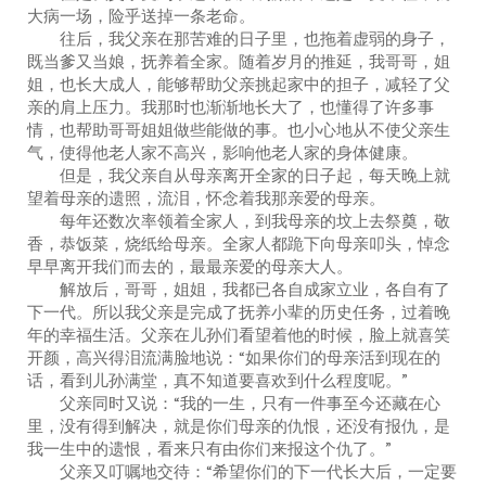
大病一场，险乎送掉一条老命。
往后，我父亲在那苦难的日子里，也拖着虚弱的身子，
既当爹又当娘，抚养着全家。随着岁月的推延，我哥哥，姐
姐，也长大成人，能够帮助父亲挑起家中的担子，减轻了父
亲的肩上压力。我那时也渐渐地长大了，也懂得了许多事
情，也帮助哥哥姐姐做些能做的事。也小心地从不使父亲生
气，使得他老人家不高兴，影响他老人家的身体健康。
但是，我父亲自从母亲离开全家的日子起，每天晚上就
望着母亲的遗照，流泪，怀念着我那亲爱的母亲。
每年还数次率领着全家人，到我母亲的坟上去祭奠，敬
香，恭饭菜，烧纸给母亲。全家人都跪下向母亲叩头，悼念
早早离开我们而去的，最最亲爱的母亲大人。
解放后，哥哥，姐姐，我都已各自成家立业，各自有了
下一代。所以我父亲是完成了抚养小辈的历史任务，过着晚
年的幸福生活。父亲在儿孙们看望着他的时候，脸上就喜笑
开颜，高兴得泪流满脸地说：“如果你们的母亲活到现在的
话，看到儿孙满堂，真不知道要喜欢到什么程度呢。”
父亲同时又说：“我的一生，只有一件事至今还藏在心
里，没有得到解决，就是你们母亲的仇恨，还没有报仇，是
我一生中的遗恨，看来只有由你们来报这个仇了。”
父亲又叮嘱地交待：“希望你们的下一代长大后，一定要