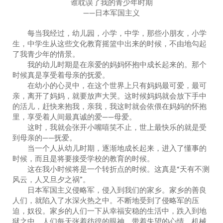
谁耽误了我的青少年时期
——日本军国主义
每当我经过，幼儿园，小学，中学，那些小朋友，小学
生，中学生从这些文化教育摇篮中出来的时候，不由地勾起
了我青少年的情景。
我的幼儿时期是在亲爱的妈妈怀抱中成长起来的。那个
时候真是享受着母亲的抚爱。
在幼小的心灵中，在这个世界上只有妈妈最可爱，最可
亲，离开了妈妈，就要放声大哭。这时候妈妈就会放下手中
的活儿，赶快来抱我，亲我，我这时就会依偎在妈妈的怀抱
里，享受着人间最真诚的爱——母爱。
这时，我就会张开小嘴嘻笑不止，世上最快乐的就是受
到母亲的——抚爱。
当一个人从幼儿时期，逐渐地成长起来，进入了懂事的
时候，而且是将要接受学校的教育的时候。
这在我小时候将是一个转折点的时候。这真是“天有不测
风云，人又旦夕之祸”。
日本军国主义侵略军，侵入到我们的家乡。家乡的善良
人们，就陷入了水深火热之中。不断地受到了侵略军的压
迫，奴役。家乡的人们一下从幸福安稳的生活中，跌入到地
狱之中。人们每天张着彷徨的眼神，带着失望的心情，机械