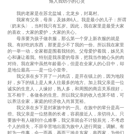
烙入我幼小的心灵
我的老家是在苏北盐城，北龙乡，封葛村。
我家有父亲，母亲，及姊弟6人。我是最小的儿子：所谓
〈奶末头〉，当时我只有五岁。因此，我在家里是最受大家
的喜欢，大家的爱护，大家的关心。
母亲要为孩子做衣服，那么第一个穿上新衣服的就是
我。有好吃的东西，那更是少不了我的一份。所以我在家里
的一举一动，全家都是围着我转的。父母爱护着我，姊兄关
心和谦让着我。特别是我亲爱的母亲，把我当作她心头的肉
对待。我在家中虽然年龄最小，但是在全家人的心目中，却
是地位最高――是一位小皇帝。
我父亲在乡下开了一爿肉店，是开在镇上的，因为地段
好，乡下的镇上是人来人往最多的地方。加上我父亲是一位
诚实的生意人，人缘好，熟人多，和周围的商店关系很好，
互不相干，各做各的生意。所以我父亲的收入也算不错，可
以养活全家，家庭的经济收入尚算宽裕。
我父亲在乡下是封家族中的一员。在族中的辈分是高一
些。我父亲是一位慈善的长者，容易接近人，亲切待人。只
要族中有人碰到什么难事，我父亲就会不计较辰光，不考虑
个人的得失，不辞辛苦地出面为族中人进行周旋，调解。有
时为一件事，会一而再，再而三地走东家，串西家，为他们