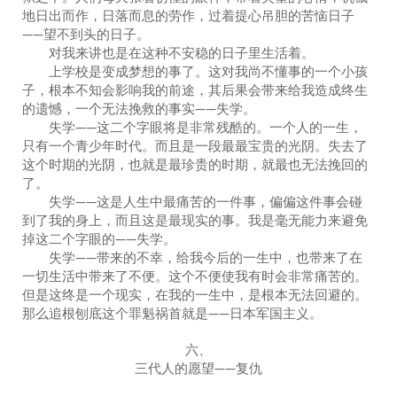
地日出而作，日落而息的劳作，过着提心吊胆的苦恼日子
——望不到头的日子。
对我来讲也是在这种不安稳的日子里生活着。
上学校是变成梦想的事了。这对我尚不懂事的一个小孩
子，根本不知会影响我的前途，其后果会带来给我造成终生
的遗憾，一个无法挽救的事实——失学。
失学——这二个字眼将是非常残酷的。一个人的一生，
只有一个青少年时代。而且是一段最最宝贵的光阴。失去了
这个时期的光阴，也就是最珍贵的时期，就最也无法挽回的
了。
失学——这是人生中最痛苦的一件事，偏偏这件事会碰
到了我的身上，而且这是最现实的事。我是毫无能力来避免
掉这二个字眼的——失学。
失学——带来的不幸，给我今后的一生中，也带来了在
一切生活中带来了不便。这个不便使我有时会非常痛苦的。
但是这终是一个现实，在我的一生中，是根本无法回避的。
那么追根刨底这个罪魁祸首就是——日本军国主义。
六、
三代人的愿望——复仇