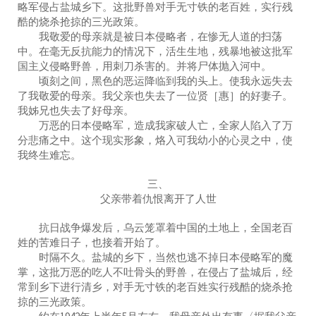
略军侵占盐城乡下。这批野兽对手无寸铁的老百姓，实行残
酷的烧杀抢掠的三光政策。
我敬爱的母亲就是被日本侵略者，在惨无人道的扫荡
中。在毫无反抗能力的情况下，活生生地，残暴地被这批军
国主义侵略野兽，用刺刀杀害的。并将尸体抛入河中。
顷刻之间，黑色的恶运降临到我的头上。使我永远失去
了我敬爱的母亲。我父亲也失去了一位贤［惠］的好妻子。
我姊兄也失去了好母亲。
万恶的日本侵略军，造成我家破人亡，全家人陷入了万
分悲痛之中。这个现实形象，烙入可我幼小的心灵之中，使
我终生难忘。
三、
父亲带着仇恨离开了人世
抗日战争爆发后，乌云笼罩着中国的土地上，全国老百
姓的苦难日子，也接着开始了。
时隔不久。盐城的乡下，当然也逃不掉日本侵略军的魔
掌，这批万恶的吃人不吐骨头的野兽，在侵占了盐城后，经
常到乡下进行清乡，对手无寸铁的老百姓实行残酷的烧杀抢
掠的三光政策。