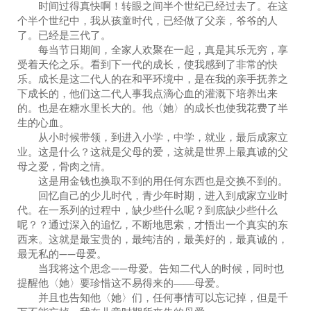
时间过得真快啊！转眼之间半个世纪已经过去了。在这
个半个世纪中，我从孩童时代，已经做了父亲，爷爷的人
了。已经是三代了。
每当节日期间，全家人欢聚在一起，真是其乐无穷，享
受着天伦之乐。看到下一代的成长，使我感到了非常的快
乐。成长是这二代人的在和平环境中，是在我的亲手抚养之
下成长的，他们这二代人事我点滴心血的灌溉下培养出来
的。也是在糖水里长大的。他〈她〉的成长也使我花费了半
生的心血。
从小时候带领，到进入小学，中学，就业，最后成家立
业。这是什么？这就是父母的爱，这就是世界上最真诚的父
母之爱，骨肉之情。
这是用金钱也换取不到的用任何东西也是交换不到的。
回忆自己的少儿时代，青少年时期，进入到成家立业时
代。在一系列的过程中，缺少些什么呢？到底缺少些什么
呢？？通过深入的追忆，不断地思索，才悟出一个真实的东
西来。这就是最宝贵的，最纯洁的，最美好的，最真诚的，
最无私的——母爱。
当我将这个思念——母爱。告知二代人的时候，同时也
提醒他〈她〉要珍惜这不易得来的――母爱。
并且也告知他〈她〉们，任何事情可以忘记掉，但是千