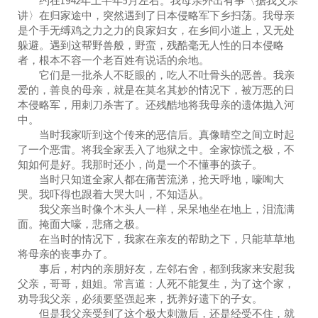
约在1942年上半年5月左右。我母亲外出有事〈据我父亲
讲〉在归家途中，突然遇到了日本侵略军下乡扫荡。我母亲
是个手无缚鸡之力之力的良家妇女，在乡间小道上，又无处
躲避。遇到这帮野兽般，野蛮，残酷毫无人性的日本侵略
者，根本不容一个老百姓有说话的余地。
它们是一批杀人不眨眼的，吃人不吐骨头的恶兽。我亲
爱的，善良的母亲，就是在莫名其妙的情况下，被万恶的日
本侵略军，用刺刀杀害了。还残酷地将我母亲的遗体抛入河
中。
当时我家听到这个传来的恶信后。真像晴空之间立时起
了一个恶雷。将我全家丢入了地狱之中。全家惊慌之极，不
知如何是好。我那时还小，尚是一个不懂事的孩子。
当时只知道全家人都在痛苦流涕，抢天呼地，嚎啕大
哭。我吓得也跟着大哭大叫，不知适从。
我父亲当时像个木头人一样，呆呆地坐在地上，泪流满
面。掩面大嚎，悲痛之极。
在当时的情况下，我家在亲友的帮助之下，只能草草地
将母亲的丧事办了。
事后，村内的亲朋好友，左邻右舍，都到我家来安慰我
父亲，哥哥，姐姐。常言道：人死不能复生，为了这个家，
劝导我父亲，必须要坚强起来，抚养好遗下的子女。
但是我父亲受到了这个极大刺激后，还是经受不住，就