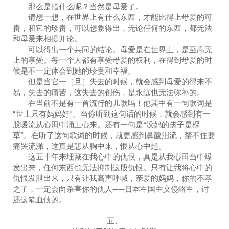
那么是指什么呢？当然是母爱了。
请想一想，在世界上有什么东西，才能比得上母爱的可
贵，和它的珍贵，可以想象得出，无论任何的东西，都无法
和母爱来相提并论。
可以得出一个共同的结论。母爱是在世界上，是至高无
上的享受。每一个人都有享受母爱的权利，在得到母爱的时
候是不一定体会到她的珍贵和幸福。
但是当它一［旦］失去的时候，就会感到母爱的得来不
易，失去的痛苦，这失去的创伤，是永远也无法弥补的。
在当前不是有一首流行的儿歌吗！他其中有一句歌词是
“世上只有妈妈好”。当你听到这句话的时候，就会感到有一
股暖流从心田中涌上心来。还有一句是“没妈的孩子是棵
草”。在听了这句歌词的时候，就更感到鼻酸泪流，禁不住要
痛哭流涕，这真是悲从胸中来，恨从心中起。
这五十年来埋藏在我心中的仇恨，真是从我心田当中爆
发出来，任何东西也无法抑制这股仇恨。只有让我将心中的
仇恨发泄出来，只有让我高声呼喊，亲爱的妈妈，你的不孝
之子，一定会向杀害你的仇人——日本军国主义侵略军，讨
还这笔血债的。
五、