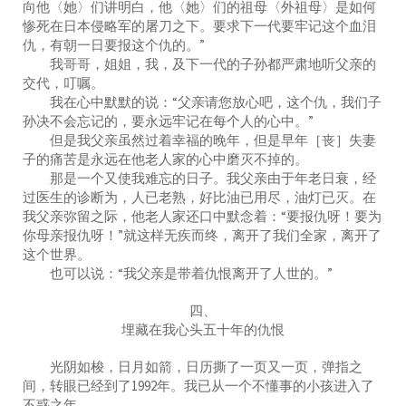
向他〈她〉们讲明白，他〈她〉们的祖母〈外祖母〉是如何
惨死在日本侵略军的屠刀之下。要求下一代要牢记这个血泪
仇，有朝一日要报这个仇的。”
我哥哥，姐姐，我，及下一代的子孙都严肃地听父亲的
交代，叮嘱。
我在心中默默的说：“父亲请您放心吧，这个仇，我们子
孙决不会忘记的，要永远牢记在每个人的心中。”
但是我父亲虽然过着幸福的晚年，但是早年［丧］失妻
子的痛苦是永远在他老人家的心中磨灭不掉的。
那是一个又使我难忘的日子。我父亲由于年老日衰，经
过医生的诊断为，人已老熟，好比油已用尽，油灯已灭。在
我父亲弥留之际，他老人家还口中默念着：“要报仇呀！要为
你母亲报仇呀！”就这样无疾而终，离开了我们全家，离开了
这个世界。
也可以说：“我父亲是带着仇恨离开了人世的。”
四、
埋藏在我心头五十年的仇恨
光阴如梭，日月如箭，日历撕了一页又一页，弹指之
间，转眼已经到了1992年。我已从一个不懂事的小孩进入了
不惑之年。