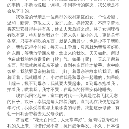
的事情，不断地说服，调和。不到事情的解决，我父亲是不
会放下手的。
我敬爱的母亲是一位典型的农村家庭妇女。个性贤淑，
温和，勤劳。尊敬丈夫，爱护儿女。操持家务，不辞辛劳地
将家里安排得井井有条，使丈夫无后顾之虑。将子女调理得
有吃有穿，特别是对我这个〈奶末头〉最小的儿，更是关怀
备至。只要有好吃的东西，就是东西最少，也是少不了我吃
的。我曾记得小时候，每天去上学后，母亲就为我留着好吃
的东西，等我放学回来后，拿出来给我吃。天天如此。所以
也造成我的娇身贵养的［脾］气。如果［哪］一天忘了留着
东西。那我就赖着母亲不放，直到有东西吃才放手。家中晚
饭后，我就要母亲抱着我，［盯］着母亲讲故事给我听。听
着听着，我就睡着了。小时候我是和母亲一起睡的，如果晚
上醒来，摸不到母亲，我就要大哭起来。直到母亲抱着我，
拍着我，哄着我，我才不哭，在母亲的怀里安稳地睡去。
现在我回忆起来，童年的时代——我真是过着无忧无虑
的日子。欢乐，幸福是每天跟着我的。直到现在我仍想起童
年时代，我享受着世界上最珍贵的母爱。我想这份母爱，有
朝一日我会带着去见父母亲的。
常言道：“花无百日红，人无常年好”。这句话就降临到
我的头上来。可惜好景不常，抗日战争爆发。不久，日本侵