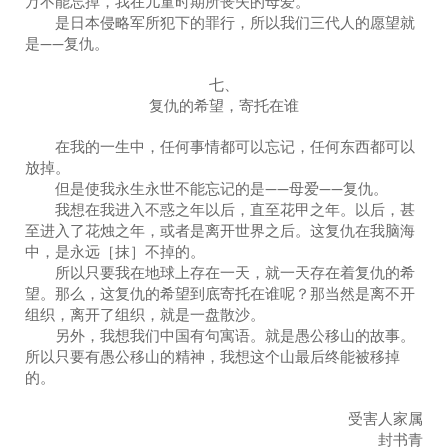
万不能忘掉，我在儿童时期所丧失的母爱。
是日本侵略军所犯下的罪行，所以我们三代人的愿望就
是——复仇。
七、
复仇的希望，寄托在谁
在我的一生中，任何事情都可以忘记，任何东西都可以
放掉。
但是使我永生永世不能忘记的是——母爱——复仇。
我想在我进入不惑之年以后，直至花甲之年。以后，甚
至进入了花烛之年，或者是离开世界之后。这复仇在我脑海
中，是永远［抹］不掉的。
所以只要我在地球上存在一天，就一天存在着复仇的希
望。那么，这复仇的希望到底寄托在谁呢？那当然是离不开
组织，离开了组织，就是一盘散沙。
另外，我想我们中国有句寓语。就是愚公移山的故事。
所以只要有愚公移山的精神，我想这个山最后终能被移掉
的。
受害人家属
封书青