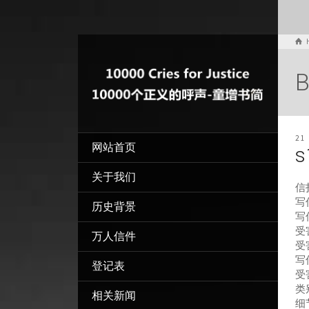
B
21
网站首页
s
关于我们
信
写信
历史背景
写
受
万人信件
受
写
登记表
受
类
相关新闻
细