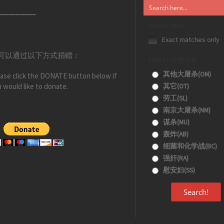
——————–
Generic filters
Exact matches only
可以通过以下方式捐赠：
Filter by 分类目录
其他大屠杀(OM)
ase click the DONATE button below if
 would like to donate.
其它(OT)
劳工(SL)
南京大屠杀(NM)
谋杀(MU)
轰炸(AB)
细菌和化学战(BC)
强奸(RA)
慰安妇(SS)
Search!