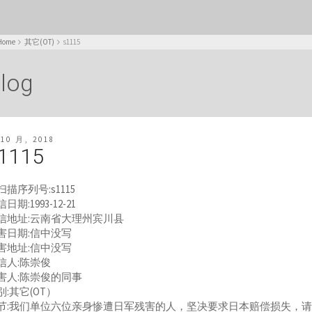
Home
其它(OT)
s1115
log
 10 月, 2018
1115
扫描序列号:s1115
日期:1993-12-21
信地址:云南省大理州宾川县
害日期:信中没写
害地址:信中没写
信人:陈崇俊
害人:陈崇俊的同事
别:其它(OT）
节:我们单位六位亲身惨遭日军残害的人，坚决要求日本赔偿损失，