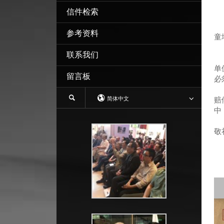
信件检索
参考资料
童
联系我们
感
单
留言板
必
我
简体中文
赔
中
敬