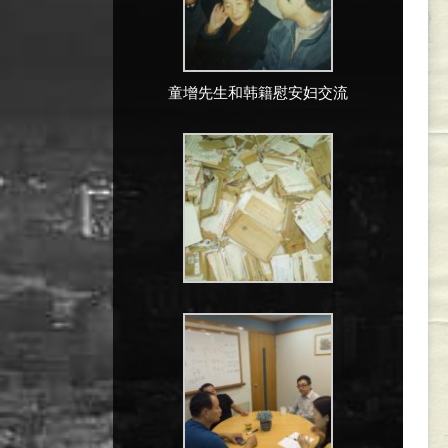
童增先生和韩籍慰安妇交流