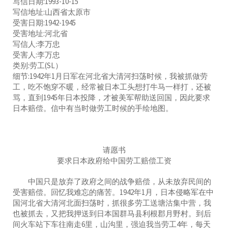
写信日期:1993-10-15
写信地址:山西省太原市
受害日期:1942-1945
受害地址:河北省
写信人:李万忠
受害人:李万忠
类别:劳工(SL）
细节:1942年1月日军在河北省大清河扫荡时候，我被抓做劳
工，吃不饱穿不暖，经常被日本工头想打牛马一样打，还被
骂，直到1945年日本投降，才被美军帮助送回国，因此要求
日本赔偿。信中有当时做劳工时候的手绘地图。
请愿书
要求日本政府给中国劳工赔偿工资
中国只是放弃了政府之间的战争赔偿，从未放弃民间的
受害赔偿。回忆我难忘的痛苦。1942年1月，日本侵略军在中
国河北省大清河北面扫荡时，抓很多劳工送塘沽集中营，我
也被抓去，又把我押送到日本国群马县利根郡月野村。到后
间火车站下车往南走6里，山沟里，强迫我当劳工4年，每天