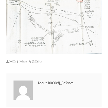
10000cfj_3o5som
劳工(SL)
About 10000cfj_3o5som