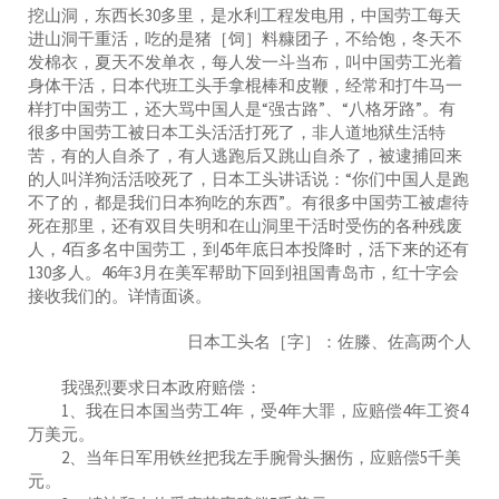
挖山洞，东西长30多里，是水利工程发电用，中国劳工每天
进山洞干重活，吃的是猪［饲］料糠团子，不给饱，冬天不
发棉衣，夏天不发单衣，每人发一斗当布，叫中国劳工光着
身体干活，日本代班工头手拿棍棒和皮鞭，经常和打牛马一
样打中国劳工，还大骂中国人是“强古路”、“八格牙路”。有
很多中国劳工被日本工头活活打死了，非人道地狱生活特
苦，有的人自杀了，有人逃跑后又跳山自杀了，被逮捕回来
的人叫洋狗活活咬死了，日本工头讲话说：“你们中国人是跑
不了的，都是我们日本狗吃的东西”。有很多中国劳工被虐待
死在那里，还有双目失明和在山洞里干活时受伤的各种残废
人，4百多名中国劳工，到45年底日本投降时，活下来的还有
130多人。46年3月在美军帮助下回到祖国青岛市，红十字会
接收我们的。详情面谈。
日本工头名［字］：佐滕、佐高两个人
我强烈要求日本政府赔偿：
1、我在日本国当劳工4年，受4年大罪，应赔偿4年工资4
万美元。
2、当年日军用铁丝把我左手腕骨头捆伤，应赔偿5千美
元。