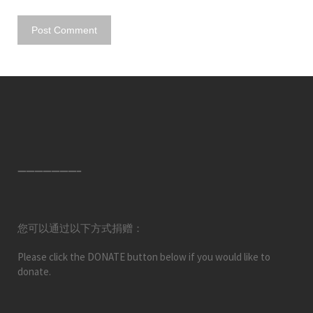
———————–
您可以通过以下方式捐赠：
Please click the DONATE button below if you would like to
donate.