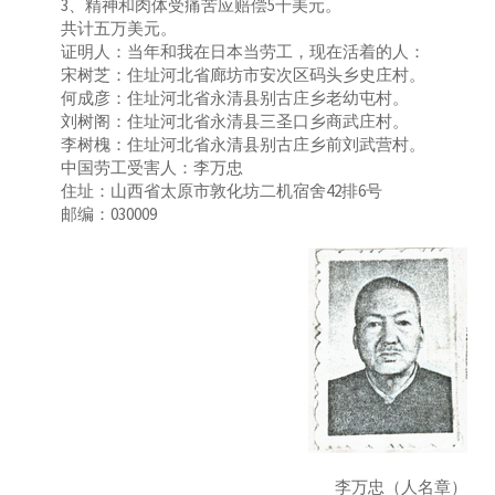
3、精神和肉体受痛苦应赔偿5千美元。
共计五万美元。
证明人：当年和我在日本当劳工，现在活着的人：
宋树芝：住址河北省廊坊市安次区码头乡史庄村。
何成彦：住址河北省永清县别古庄乡老幼屯村。
刘树阁：住址河北省永清县三圣口乡商武庄村。
李树槐：住址河北省永清县别古庄乡前刘武营村。
中国劳工受害人：李万忠
住址：山西省太原市敦化坊二机宿舍42排6号
邮编：030009
李万忠（人名章）