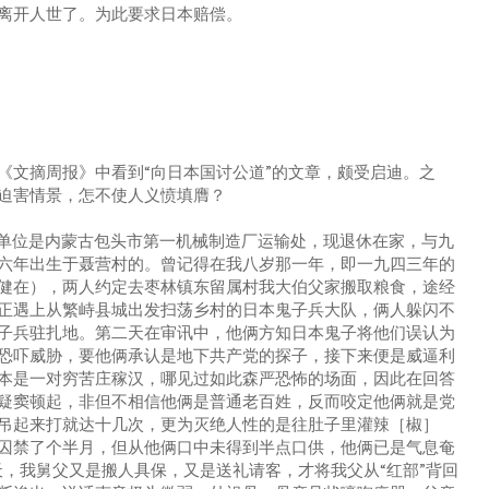
离开人世了。为此要求日本赔偿。
文摘周报》中看到“向日本国讨公道”的文章，颇受启迪。之
迫害情景，怎不使人义愤填膺？
单位是内蒙古包头市第一机械制造厂运输处，现退休在家，与九
六年出生于聂营村的。曾记得在我八岁那一年，即一九四三年的
健在），两人约定去枣林镇东留属村我大伯父家搬取粮食，途经
正遇上从繁峙县城出发扫荡乡村的日本鬼子兵大队，俩人躲闪不
子兵驻扎地。第二天在审讯中，他俩方知日本鬼子将他们误认为
恐吓威胁，要他俩承认是地下共产党的探子，接下来便是威逼利
本是一对穷苦庄稼汉，哪见过如此森严恐怖的场面，因此在回答
疑窦顿起，非但不相信他俩是普通老百姓，反而咬定他俩就是党
吊起来打就达十几次，更为灭绝人性的是往肚子里灌辣［椒］
囚禁了个半月，但从他俩口中未得到半点口供，他俩已是气息奄
天，我舅父又是搬人具保，又是送礼请客，才将我父从“红部”背回