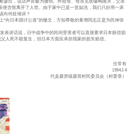
断渗出，说话声音极为微弱。外祖母、母亲见状嚎啕痛哭，父亲
父亲便含恨离开了人世。由于家中已是一贫如洗，我们只好用一床
该向何处倾诉？
“向日本国讨公道”的檄文，方知尊敬的童增同志正是为民伸张
发表讲话说，日中战争中的民间受害者可以直接要求日本赔偿损
我父人死不能复生，但日本方面应承担我家的损失赔偿。
任常有
1994.3.4
代县聂营镇聂营村民委员会（村委章）