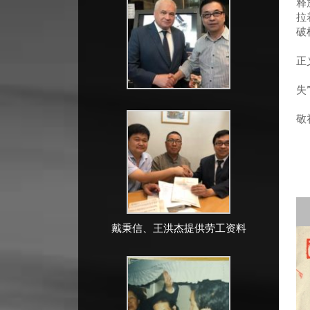
释
拉
破
五
正
“
失
敬
戴秉信、王洪杰提供劳工资料