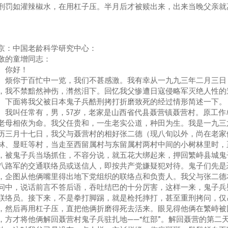
刑罚如灌辣椒水，在用杠子压。半月后才被赎出来，出来当晚父亲就
京：中国老龄科学研究中心：
敬的童增同志：
你好！
你于百忙中一览，我们不甚感激。我有幸从一九九三年二月三日《
，我不禁黯然神伤，潸然泪下。回忆我父惨遭日寇侵略军灭绝人性的
面将我父被日本鬼子兵酷刑拷打折磨致死的经过情形简述一下。
叫任常有，男，57岁，老家是山西省代县聂营镇聂营村。原工作
老母相依为命。我父任贵和，一生老实公道，种田为生。我是一九三
历三月十七日，我父与聂营村的相好张二德（现八旬以外，尚在老家
林、显旺等村，当走至西留属村与东留属村两村中间的小树林里时，
，被鬼子兵当场抓住，不容分说，就五花大绑起来，押回繁峙县城鬼
八路军的交通联络员或送信人，即按共产党嫌疑犯对待。鬼子们先是
，企图从他俩嘴里得出地下党组织的联络点和负责人。我父与张二德
问中，说话前言不答后语，吞吐结巴的十分厉害，这样一来，鬼子兵
联络员。接下来，不是拳打脚踢，就是枪托摔打，甚至重刑拷问，仅
，然后再用杠子压，直把他俩折磨得死去活来。眼见得他俩在繁峙被
，方才将他俩解回聂营村鬼子兵驻扎地——“红部”。解回聂营的第二