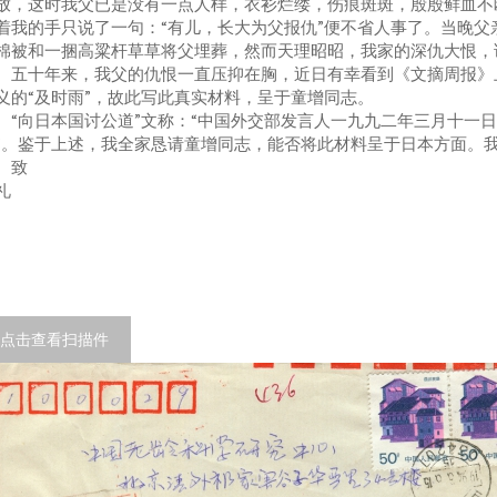
放，这时我父已是没有一点人样，衣衫烂缕，伤痕斑斑，殷殷鲜血不
着我的手只说了一句：“有儿，长大为父报仇”便不省人事了。当晚
棉被和一捆高粱杆草草将父埋葬，然而天理昭昭，我家的深仇大恨，
十年来，我父的仇恨一直压抑在胸，近日有幸看到《文摘周报》上
义的“及时雨”，故此写此真实材料，呈于童增同志。
向日本国讨公道”文称：“中国外交部发言人一九九二年三月十一日
”。鉴于上述，我全家恳请童增同志，能否将此材料呈于日本方面。
致
礼