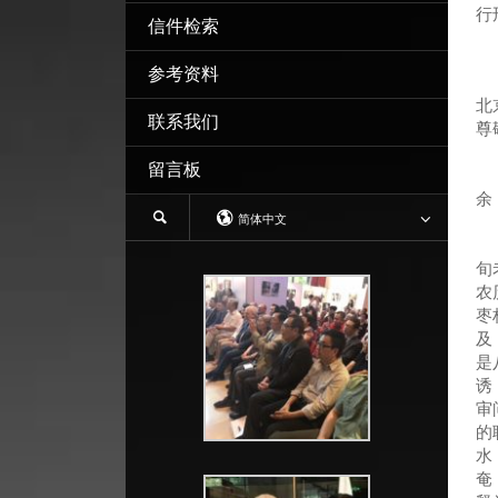
行
信件检索
参考资料
北
联系我们
尊
留言板
烦
余
简体中文
下
我
旬
农
枣
及
是
诱
审
的
水
奄