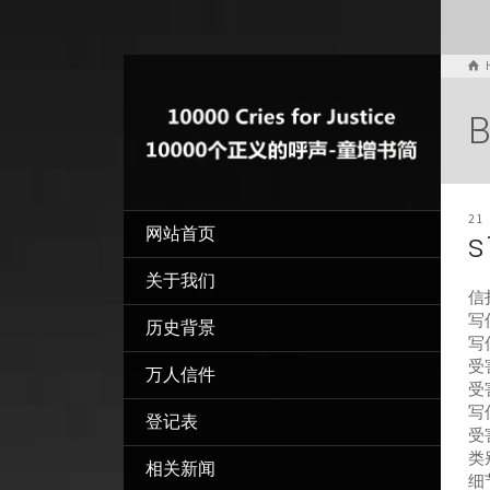
B
21
网站首页
s
关于我们
信
写信
历史背景
写
受
万人信件
受
写
登记表
受
类
相关新闻
细